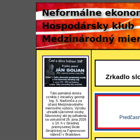
Zrkadlo sl
Táto pamätná doska
vznikla z iniciatívy genmjr.
Ing. S. Naďoviča a za
účasti Medzinárodného
mierového výboru. Výrobu
uhradili súkromné osoby.
Slávnostný akt jej odhalenia
Predčasn
sa uskutočnil 26. júna 2026
o 10. h v Strednej
priemyselnej škole
Strojníckej na Fajnorovom
nábreží v Bratislave.