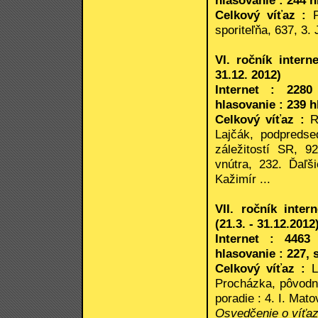
hlasovanie : 244 h
Celkový víťaz :
sporiteľňa, 637, 3.
VI. ročník intern
31.12. 2012)
Internet : 2280
hlasovanie : 239 h
Celkový víťaz :
Ro
Lajčák, podpredse
záležitostí SR, 9
vnútra, 232. Ďaľš
Kažimír ...
VII. ročník inte
(21.3. - 31.12.2012
Internet : 4463
hlasovanie : 227, 
Celkový víťaz :
Le
Procházka, pôvodn
poradie : 4. I. Matov
Osvedčenie o víťa