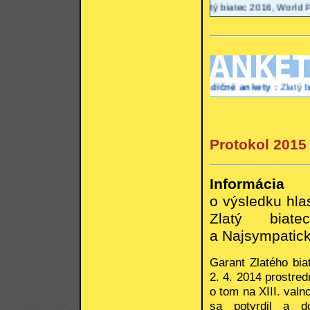
Zlatý biatec 2016, World Politician
Tradičné ankety :
Zlatý biatec, Wo
Protokol 2015
Informácia
o výsledku hla
Zlatý biat
a Najsympatick
Garant Zlatého bia
2. 4. 2014 prostr
o tom na XIII. val
sa potvrdil a do