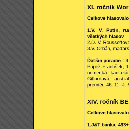
XI. ročník Wor
Celkove hlasovalo
1.V. V. Putin, r
všetkých hlasov
2.D. V. Rousseffová
3.V. Orbán, maďars
Ďaľšie poradie :
4.
Pápež František, 1
nemecká kancelár
Gillardová, aust
premiér, 46, 11. J.
XIV. ročník 
Celkove hlasovalo
1.J&T banka, 493+4