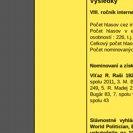
Výsledky
VIII. ročník inte
Počet hlasov cez in
Počet hlasov v e
osobností : 226, t.
Celkový počet hlas
Počet nominovanýc
Nominovaní a získ
Víťaz R. Raši 19
spolu 2011
,
3. M. 
249
,
5. R. Madej 2
Bugár 83, 7, spolu
spolu 43
Slávnostné vyhlá
World Politician
uskutočnilo na 1