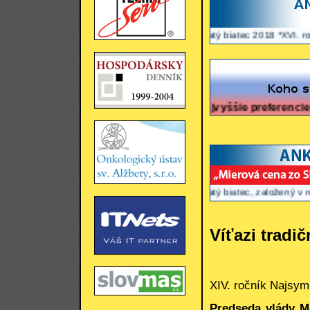
*Zlatý biatec 2018 *XVI. ročník Wor
Najvyššie preferencie mali k 9.
*Zlatý biatec, založený v roku 1993 
Víťazi tradi
XIV. ročník Najsymp
Predseda vlády M