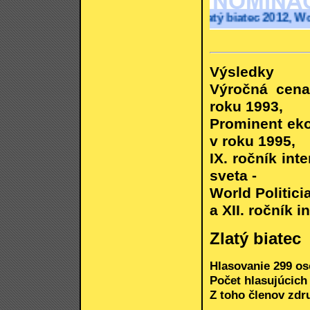
Zlatý biatec 2012, World Po
Výsledky
Výročná cena
roku 1993,
Prominent eko
v roku 1995,
IX. ročník int
sveta -
World Politici
a XII. ročník
Zlatý biatec
Hlasovanie 299 oso
Počet hlasujúcich 
Z toho členov zdr