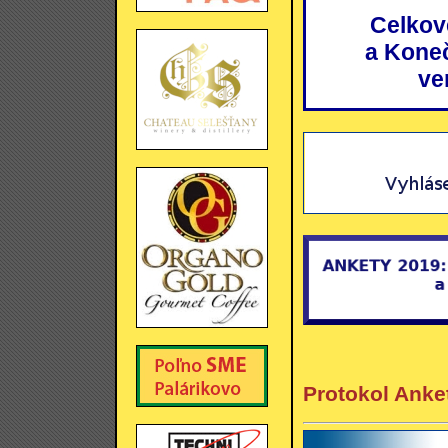
Celkov
a Kone
ve
Protokol Anke