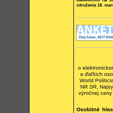
združenia 18. mar
o elektronick
a ďaľších oso
World Politic
NR SR, Najsym
výročnej ceny 
Osobitné hla