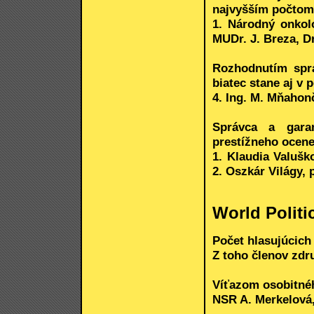
najvyšším počtom
1. Národný onkolo
MUDr. J. Breza, D
Rozhodnutím sprá
biatec stane aj v 
4. Ing. M. Mňahon
Správca a gara
prestížneho ocene
1. Klaudia Valušk
2. Oszkár Világy, 
World Politi
Počet hlasujúcich 
Z toho členov zdr
Víťazom osobitnéh
NSR A. Merkelová, 