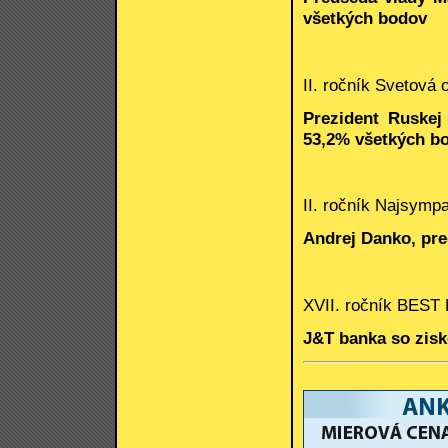
všetkých bodov
II. ročník Svetová
Prezident Ruskej
53,2% všetkých b
II. ročník Najsympa
Andrej Danko, pr
XVII. ročník BEST
J&T banka so zis