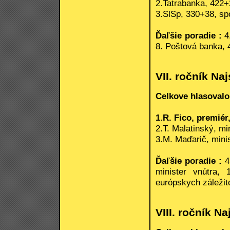
2.Tatrabanka, 422+
3.SlSp, 330+38, spo
Ďaľšie poradie :
4
8. Poštová banka, 4
VII. ročník Na
Celkove hlasovalo
1.R. Fico, premiér
2.T. Malatinský, mi
3.M. Maďarič, minis
Ďaľšie poradie :
4.
minister vnútra,
európskych záležito
VIII. ročník 