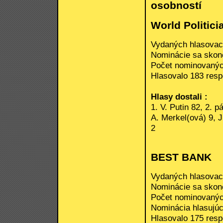
osobností
World Politici
Vydaných hlasovací
Nominácie sa skonči
Počet nominovanýc
Hlasovalo 183 respo
Hlasy dostali :
1. V. Putin 82, 2. p
A. Merkel(ová) 9, J
2
BEST BANK
Vydaných hlasovací
Nominácie sa skonči
Počet nominovanýc
Nominácia hlasujúc
Hlasovalo 175 respo