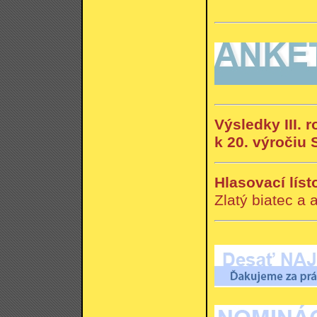
Výsledky III.
k 20. výročiu 
Hlasovací líst
Zlatý biatec a 