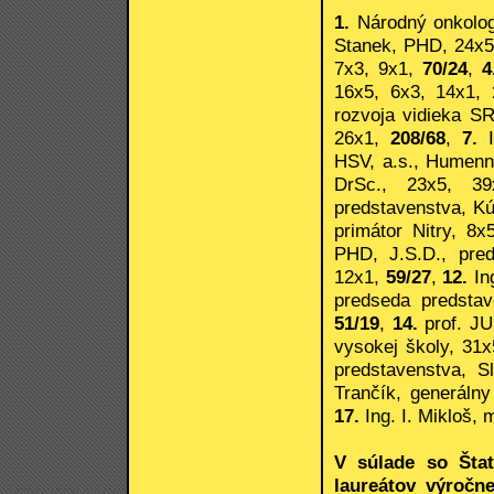
1.
Národný onkolog
Stanek, PHD, 24x5
7x3, 9x1,
70/24
,
4
16x5, 6x3, 14x1,
rozvoja vidieka S
26x1,
208/68
,
7.
I
HSV, a.s., Humenn
DrSc., 23x5, 3
predstavenstva, Kú
primátor Nitry, 8
PHD, J.S.D., pre
12x1,
59/27
,
12.
Ing
predseda predstav
51/19
,
14.
prof. JU
vysokej školy, 31
predstavenstva, S
Trančík, generálny
17.
Ing. I. Mikloš, 
V súlade so Šta
laureátov výročne