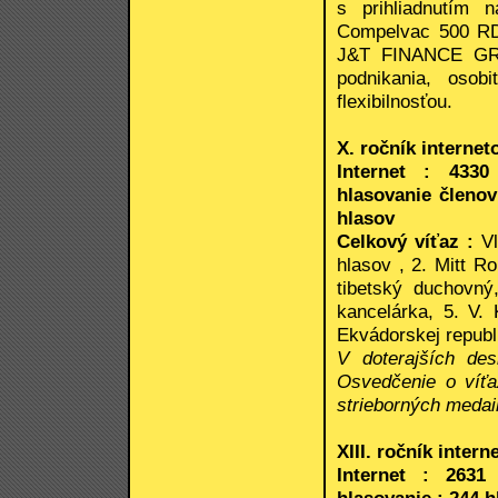
s prihliadnutím 
Compelvac 500 RD,
J&T FINANCE GROU
podnikania, osob
flexibilnosťou.
X. ročník interneto
Internet : 4330
hlasovanie členov
hlasov
Celkový víťaz :
V
hlasov , 2. Mitt R
tibetský duchovný
kancelárka, 5. V. 
Ekvádorskej republi
V doterajších des
Osvedčenie o víť
strieborných medai
XIII. ročník inter
Internet : 2631