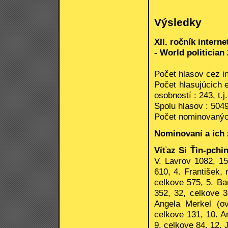
Výsledky
XII. ročník intern
- World politician
Počet hlasov cez in
Počet hlasujúcich 
osobností : 243, t.
Spolu hlasov : 504
Počet nominovanýc
Nominovaní a ich 
Víťaz Si Ťin-pchi
V. Lavrov 1082, 15
610, 4. František,
celkove 575, 5. Ba
352, 32, celkove 3
Angela Merkel (o
celkove 131, 10. A
9, celkove 84, 12. 