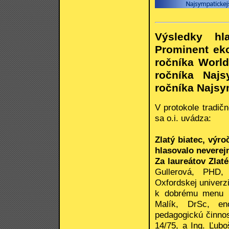
Výsledky hl
Prominent eko
ročníka World 
ročníka Naj
ročníka Najsym
V protokole tradič
sa o.i. uvádza:
Zlatý biatec, výr
hlasovalo neverejn
Za laureátov Zlaté
Gullerová, PHD,
Oxfordskej univerzi
k dobrému menu SR
Malík, DrSc, en
pedagogickú činnos
14/75, a Ing. Ľub