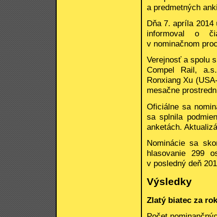
a predmetných anki
Dňa 7. apríla 2014 
informoval o č
v nominačnom proc
Verejnosť a spolu s
Compel Rail, a.s.,
Ronxiang Xu (USA-Č
mesačne prostred
Oficiálne sa nomi
sa splnila podmie
anketách. Aktualizá
Nominácie sa skon
hlasovanie 299 o
v posledný deň 201
Výsledky
Zlatý biatec za ro
Počet nominančnýc