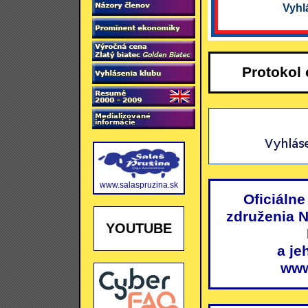
Vyhl
Protokol
www.salaspruzina.sk
Oficiálne
združenia 
YOUTUBE
a je
www