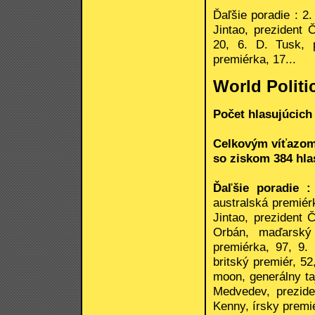
Ďaľšie poradie : 2.
Jintao, prezident 
20, 6. D. Tusk, p
premiérka, 17...
World Politi
Počet hlasujúcich 
Celkovým víťazom 
so ziskom 384 hlas
Ďaľšie poradie :
australská premiér
Jintao, prezident
Orbán, maďarský 
premiérka, 97, 9.
britský premiér, 5
moon, generálny ta
Medvedev, prezide
Kenny, írsky premié