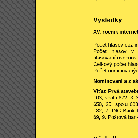
Výsledky
XV. ročník intern
Počet hlasov cez in
Počet hlasov v 
hlasovaní osobností
Celkový počet hlas
Počet nominovanýc
Nominovaní a získ
Víťaz Prvá staveb
103, spolu 872
,
3. 
658, 25, spolu 68
182
,
7. ING Bank N
69
,
9. Poštová bank