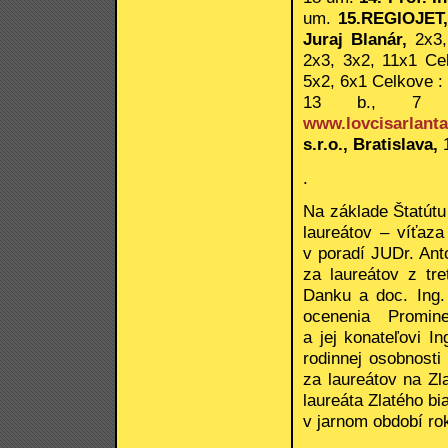
um.
15.REGIOJET,
Juraj Blanár,
2x3,
2x3, 3x2, 11x1 Ce
5x2, 6x1 Celkove : 
13 b., 7 
www.lovcisarlanta
s.r.o., Bratislava,
.
Na základe Štatútu
laureátov – víťaz
v poradí JUDr. Ant
za laureátov z tr
Danku a doc. Ing.
ocenenia Prominen
a jej konateľovi I
rodinnej osobnost
za laureátov na Zl
laureáta Zlatého b
v jarnom období ro