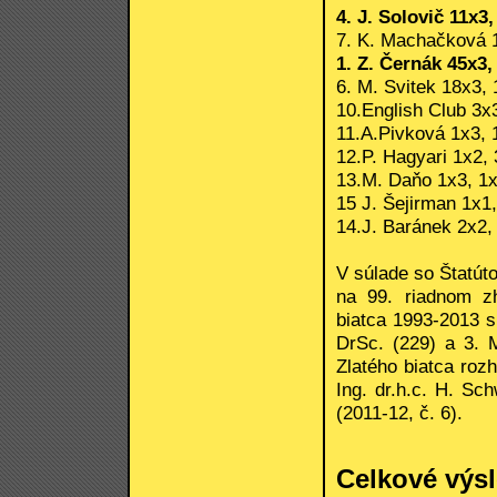
4. J. Solovič 11x3,
7. K. Machačková 1
1. Z. Černák 45x3,
6. M. Svitek 18x3, 
10.English Club 3x3
11.A.Pivková 1x3, 1
12.P. Hagyari 1x2, 
13.M. Daňo 1x3, 1x1
15 J. Šejirman 1x1,
14.J. Baránek 2x2, 
V súlade so Štatút
na 99. riadnom z
biatca 1993-2013 sú
DrSc. (229) a 3. 
Zlatého biatca rozh
Ing. dr.h.c. H. Sc
(2011-12, č. 6).
Celkové výsl