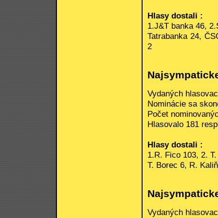
Hlasy dostali :
1.J&T banka 46, 2.
Tatrabanka 24, ČS
2
Najsympaticke
Vydaných hlasovací
Nominácie sa skonči
Počet nominovanýc
Hlasovalo 181 respo
Hlasy dostali :
1.R. Fico 103, 2. T
T. Borec 6, R. Kali
Najsympaticke
Vydaných hlasovací