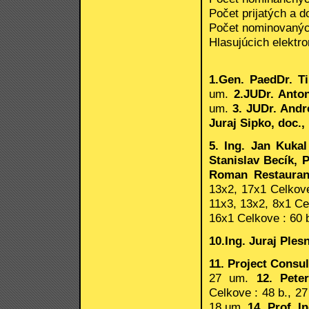
Počet prijatých a d
Počet nominovaných
Hlasujúcich elektro
1.Gen. PaedDr. T
um.
2.JUDr. Anto
um.
3. JUDr. Andr
Juraj Sipko, doc.,
5. Ing. Jan Kuka
Stanislav Becík,
Roman Restaurant
13x2, 17x1 Celkove
11x3, 13x2, 8x1 Ce
16x1 Celkove : 60 
10.Ing. Juraj Ples
11. Project Consul
27 um.
12. Peter
Celkove : 48 b., 2
18 um.
14. Prof. I