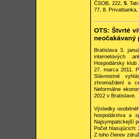
ČSOB, 222,
5
. Tat
77, 8. Privatbanka,
OTS: Štvrté ví
neočakávaný p
Bratislava 3. jan
internetových a
Hospodársky klub 
27. marca 2011. P
Slávnostné vyhl
zhromaždení a ce
Neformálne ekonom
2012 v Bratislave.
Výsledky osobitnéh
hospodárstva a sp
Najsympatickejší po
Počet hlasujúcich:
Z toho členov zdru