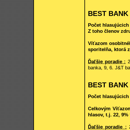
BEST BANK
Počet hlasujúcich
Z toho členov zdr
Víťazom osobitnéh
sporitelňa, ktorá 
Ďaľšie poradie :
2
banka, 9, 6. J&T ba
BEST BANK
Počet hlasujúcich 
Celkovým Víťazom
hlasov, t.j. 22, 9
Ďaľšie poradie :