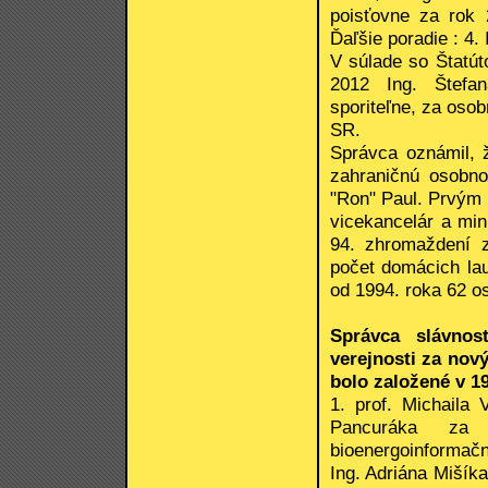
poisťovne za rok 
Ďaľšie poradie : 4. 
V súlade so Štatút
2012 Ing. Štefan
sporiteľne, za osob
SR.
Správca oznámil, 
zahraničnú osobno
"Ron" Paul. Prvým 
vicekancelár a mini
94. zhromaždení z
počet domácich lau
od 1994. roka 62 o
Správca slávnos
verejnosti za nov
bolo založené v 19
1. prof. Michaila 
Pancuráka za 
bioenergoinformačn
Ing. Adriána Mišíka