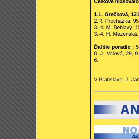
Celkove hlasovalo
1.L. Grečková, 121
2.R. Procházka, 95
3.-4. M. Beblavý, 1
3.-4. H. Mezenská,
Ďaľšie poradie :
5.
8. J. Vaľová, 29, 9
6.
V Bratislave, 2. Ja