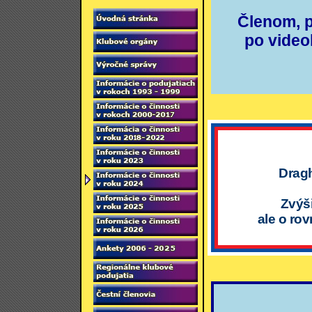
Členom, 
po video
Dragh
Zvýši
ale o ro