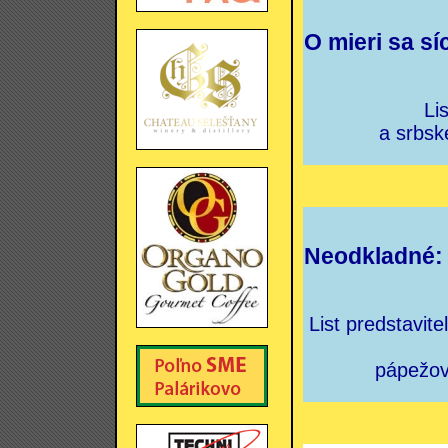
O mieri sa sí
Li
a srbsk
Neodkladné: 
List predstavit
pápežovi