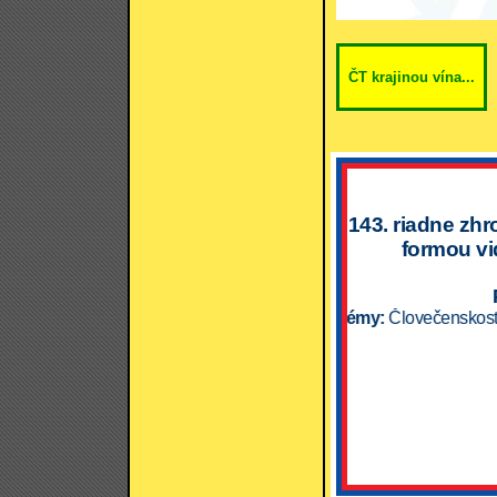
ČT krajinou vína...
143. riadne zhr
formou vi
Témy:
Človečenskosť "mimo hr