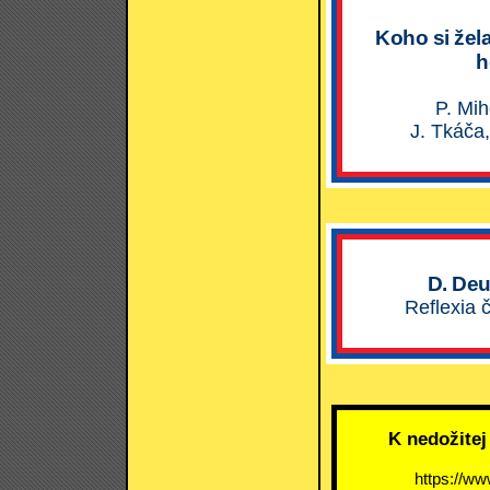
Koho si žel
h
P. Mih
J. Tkáča,
D. Deu
Reflexia 
K nedožitej
https://ww