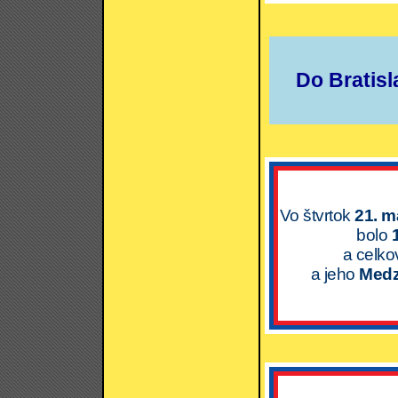
Do Bratisl
Vo štvrtok
21. m
bolo
a celk
a jeho
Medz