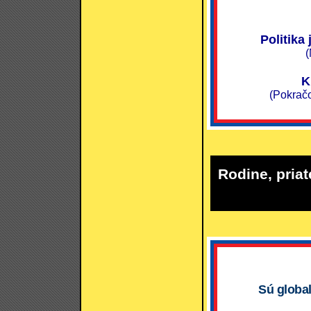
Politika
(
K
(Pokračo
Rodine, priat
Sú global