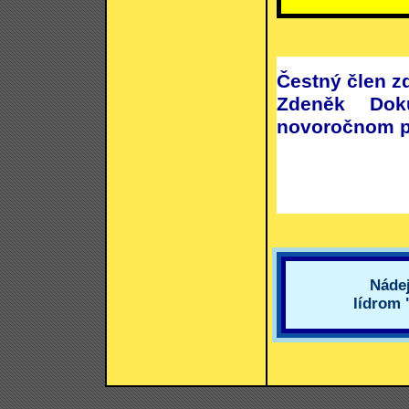
Čestný člen zd
Zdeněk Dok
novoročnom p
Náde
lídrom 