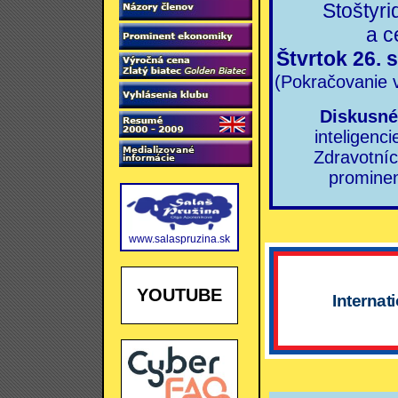
Stoštyri
a c
Štvrtok 26. 
(Pokračovanie 
Diskusné
inteligenci
Zdravotníc
prominen
www.salaspruzina.sk
YOUTUBE
Internat