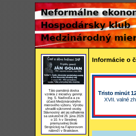
Informácie o č
Táto pamätná doska
Tristo minút 1
vznikla z iniciatívy genmjr.
Ing. S. Naďoviča a za
XVII. valné z
účasti Medzinárodného
mierového výboru. Výrobu
uhradili súkromné osoby.
Slávnostný akt jej odhalenia
sa uskutočnil 26. júna 2026
o 10. h v Strednej
priemyselnej škole
Strojníckej na Fajnorovom
nábreží v Bratislave.