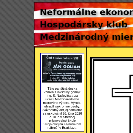
Táto pamätná doska
vznikla z iniciatívy genmjr.
Ing. S. Naďoviča a za
účasti Medzinárodného
mierového výboru. Výrobu
uhradili súkromné osoby.
Slávnostný akt jej odhalenia
sa uskutočnil 26. júna 2026
o 10. h v Strednej
priemyselnej škole
Strojníckej na Fajnorovom
nábreží v Bratislave.