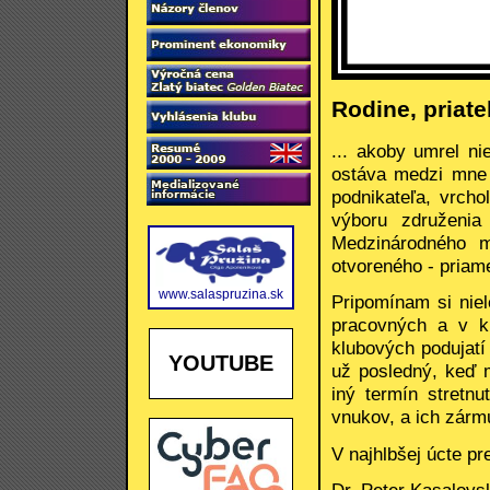
Rodine, priate
... akoby umrel nie
ostáva medzi mne 
podnikateľa, vrch
výboru združenia
Medzinárodného m
otvoreného - priam
www.salaspruzina.sk
Pripomínam si niele
pracovných a v kr
klubových podujatí
YOUTUBE
už posledný, keď m
iný termín stretnu
vnukov, a ich zárm
V najhlbšej úcte pr
Dr. Peter Kasalovs