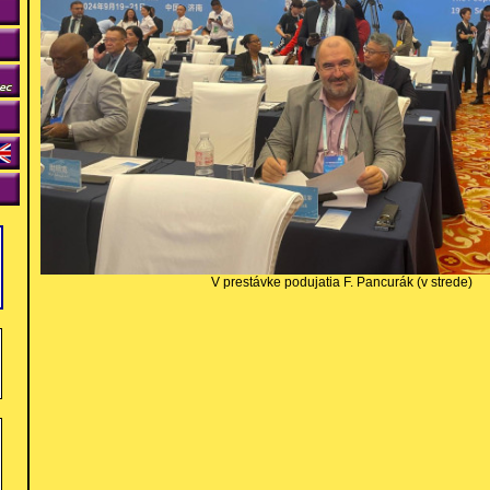
V prestávke podujatia F. Pancurák (v strede)