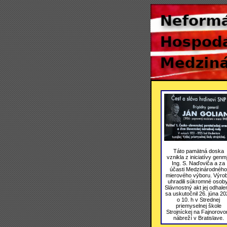
Táto pamätná doska
vznikla z iniciatívy genmj
Ing. S. Naďoviča a za
účasti Medzinárodného
mierového výboru. Výro
uhradili súkromné osoby
Slávnostný akt jej odhale
sa uskutočnil 26. júna 20
o 10. h v Strednej
priemyselnej škole
Strojníckej na Fajnorov
nábreží v Bratislave.