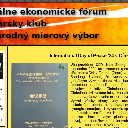
International Day of Peace '24 v Čín
Viceprezident ČĽR Han Zheng
v
septembra 2024 na otváracom cer
dňa mieru '24
v Ťinane (Jinan) vo 
Šan-tung. Uviedol, že tvárou v
globálnym výzvam čínska vízia bu
spoločnou budúcnosťou pre ľuds
rozvojovou iniciatívou, Globálnou be
r.
Globálnou civilizačnou iniciatívou v
napredovania svetového mieru, rozvoj
bu
Vyzval všetky strany, aby nas
.
historického trendu a spolupraco
nia
synergie smerujúcej k vytvoreniu s
26
budúcnosťou pre ľudstvo. Naliehal 
realizáciu troch hlavných globálny
om
rozvoj, na dodržiavanie mierové
podporu spolupráce a vzájomného p