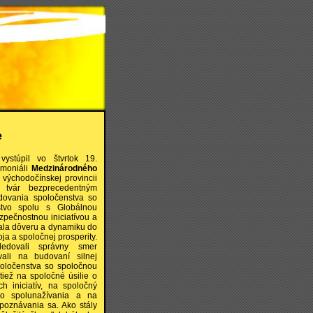
e
ystúpil vo štvrtok 19.
emoniáli
Medzinárodného
východočínskej provincii
 tvár bezprecedentným
dovania spoločenstva so
tvo spolu s Globálnou
zpečnostnou iniciatívou a
liala dôveru a dynamiku do
a a spoločnej prosperity.
ledovali správny smer
vali na budovaní silnej
poločenstva so spoločnou
tiež na spoločné úsilie o
ch iniciatív, na spoločný
ho spolunažívania a na
oznávania sa. Ako stály