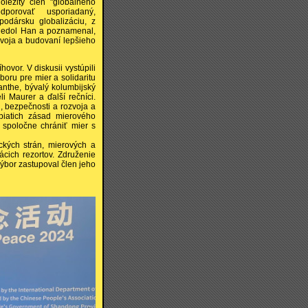
ležitý člen "globálneho
porovať usporiadaný,
podársku globalizáciu, z
viedol Han a poznamenal,
zvoja a budovaní lepšieho
ovor. V diskusii vystúpili
ru pre mier a solidaritu
nthe, bývalý kolumbijský
i Maurer a ďalší rečníci.
, bezpečnosti a rozvoja a
piatich zásad mierového
a spoločne chrániť mier s
ckých strán, mierových a
ácich rezortov. Združenie
bor zastupoval člen jeho