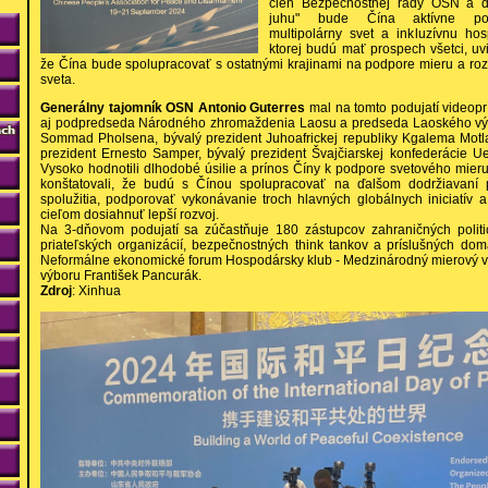
člen Bezpečnostnej rady OSN a dô
juhu" bude Čína aktívne pod
multipolárny svet a inkluzívnu hos
ktorej budú mať prospech všetci, u
že Čína bude spolupracovať s ostatnými krajinami na podpore mieru a ro
sveta.
Generálny tajomník OSN Antonio Guterres
mal na tomto podujatí videopríh
aj podpredseda Národného zhromaždenia Laosu a predseda Laoského výbo
Sommad Pholsena, bývalý prezident Juhoafrickej republiky Kgalema Motla
prezident Ernesto Samper, bývalý prezident Švajčiarskej konfederácie Uel
Vysoko hodnotili dlhodobé úsilie a prínos Číny k podpore svetového mieru
konštatovali, že budú s Čínou spolupracovať na ďalšom dodržiavaní 
spolužitia, podporovať vykonávanie troch hlavných globálnych iniciatív 
cieľom dosiahnuť lepší rozvoj.
Na 3-dňovom podujatí sa zúčastňuje 180 zástupcov zahraničných politi
priateľských organizácií, bezpečnostných think tankov a príslušných dom
Neformálne ekonomické forum Hospodársky klub - Medzinárodný mierový vý
výboru František Pancurák.
Zdroj
: Xinhua