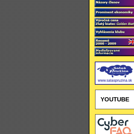
www.salaspruzina.sk
YOUTUBE