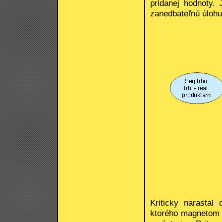
pridanej hodnoty.
zanedbateľnú úlohu 
Kriticky narastal
ktorého magnetom b