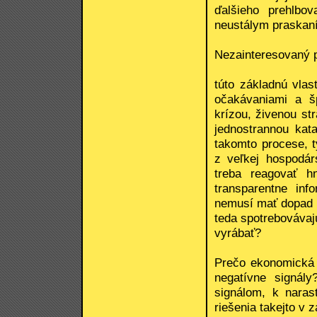
ďalšieho prehlbov
neustálym praskaní
Nezainteresovaný p
túto základnú vlas
očakávaniami a šp
krízou, živenou s
jednostrannou kat
takomto procese, 
z veľkej hospodár
treba reagovať h
transparentne inf
nemusí mať dopad n
teda spotrebovávaj
vyrábať?
Prečo ekonomická 
negatívne signál
signálom, k naras
riešenia takejto v 