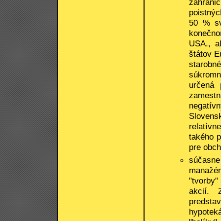
zahranič
poistnýc
50 % sv
konečno
USA., al
štátov E
starobné
súkromn
určená 
zamestn
negatí
Slovens
relatívn
takého p
pre obch
súčasne
manažér
"tvorby
akcií. 
predsta
hypotek