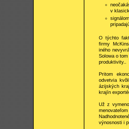
neočakáv
v klasic
signálo
pripadaj
O týchto fak
firmy McKins
iného nevyvr
Solowa o tom ž
produktivity..
Pritom ekon
odvetvia kvô
ázijských kra
krajín exporté
Už z vymenov
menovateľom 
Nadhodnotené 
výnosnosti i p