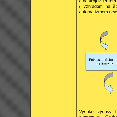
a nástrojov. Pritom
( vzhľadom na šp
automatizmom nevyr
Vysoké výnosy fi