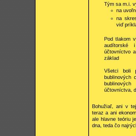
Tým sa m.i. v
na uvoľn
na skres
viď prík
Pod tlakom v
audítorské 
účtovníctvo a
základ
Všetci boli 
bublinových 
bublinových
účtovníctva, d
Bohužiaľ, ani v te
teraz a ani ekonomi
ale hlavne teóriu j
dna, teda čo najrýc