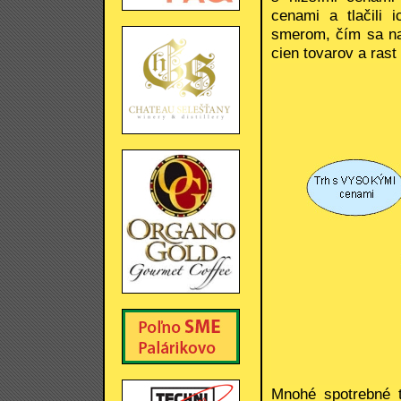
cenami a tlačili 
smerom, čím sa nap
cien tovarov a rast
Mnohé spotrebné to