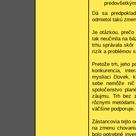
predovšetkým r
Dá sa predpoklad
odmietol takú zmenu
Je otázkou, prečo 
tak neučinila na báz
trhu správala skôr
rizík a problémov 
Pretože trh, jeho p
konkurencia, inte
mysliaci človek, 
sebe nemôže nič 
spoločenstvo plan
záujmu. Trh bez 
rôznymi metódami. 
väčšine podporuje.
Zástancovia tejto o
na zmenu chovania 
bolo potrebné inves