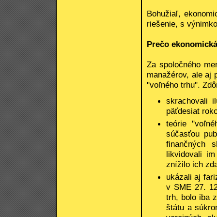
Bohužiaľ, ekonomic
riešenie, s výnimk
Prečo ekonomická 
Za spoločného men
manažérov, ale aj p
"voľného trhu". Zdô
skrachovali i
päťdesiat rok
teórie "voľné
súčasťou pub
finančných 
likvidovali 
znížilo ich zd
ukázali aj far
v SME 27. 12
trh, bolo iba 
štátu a súkro