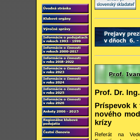
Prof. Dr. In
Príspevok k 
nového mode
krízy
Referát na Ved