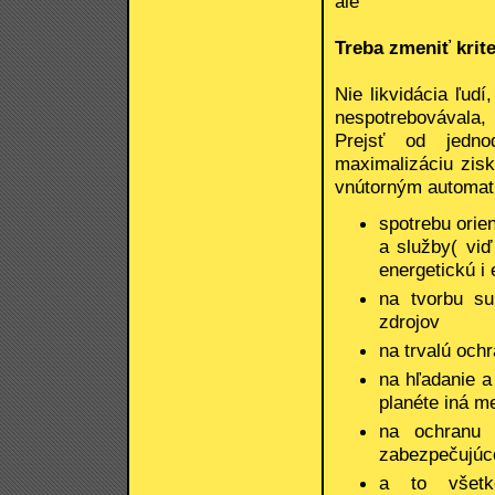
ale
Treba zmeniť krit
Nie likvidácia ľudí
nespotrebovávala, 
Prejsť od jedno
maximalizáciu zisku
vnútorným automat
spotrebu orie
a služby( viď
energetickú i
na tvorbu su
zdrojov
na trvalú och
na hľadanie a
planéte iná me
na ochranu 
zabezpečujúce
a to všetk