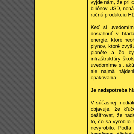
vyjde nám, že pri
biliónov USD, nená
ročnú produkciu HD
Keď si uvedomíme
dosiahnuť v hľada
energie, ktoré neo
plynov, ktoré zvyš
planéte a čo by
infraštruktúry škol
uvedomíme si, akú 
ale najmä nájden
opakovania.
Je nadspotreba hl
V súčasnej mediáln
objavuje, že kľú
dešifrovať, že na
to, čo sa vyrobilo
nevyrobilo. Podľa