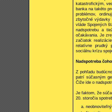
katastrofickým, v
banka na takéto pr
problémov, ordinu
zbytočné výdavky 
vláde Spojených štá
nadspotrebu a tie
očakávania. Je zrej
začiatok realizác
relatívne prudký 
sociálnu krízu spo
Nadspotreba čoh
Z pohľadu budúcnos
patrí súčasným ge
Čiže ide o nadspot
Je faktom, že súč
20. storočia spotre
neobnoviteľný