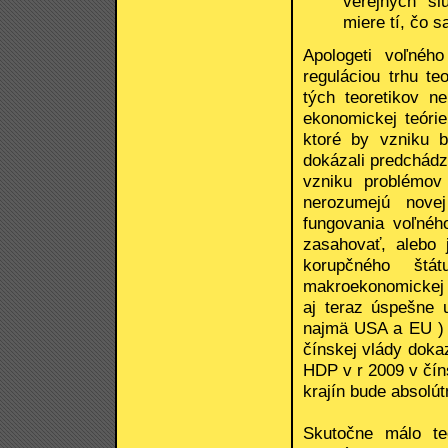
verejných sl
miere tí, čo s
Apologeti voľného
reguláciou trhu teo
tých teoretikov n
ekonomickej teórie
ktoré by vzniku 
dokázali predchádz
vzniku problémov 
nerozumejú novej
fungovania voľného
zasahovať, alebo 
korupčného štá
makroekonomickej r
aj teraz úspešne 
najmä USA a EU ) k
čínskej vlády doka
HDP v r 2009 v čín
krajín bude absolú
Skutočne málo teo