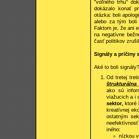
"voľného trhu" dok
dokázalo konať pr
otázka: boli apolog
alebo za tým boli 
Faktom je, že ani 
na negatívne bežné
časť politikov zruši
Signály a príčiny 
Aké to boli signály?
Od tretej tret
štrukturálna 
ako sú infor
viažucich a i
sektor,
ktoré 
kreatívnej eko
ostatným sek
neefektívnosť
iného:
nízkou 