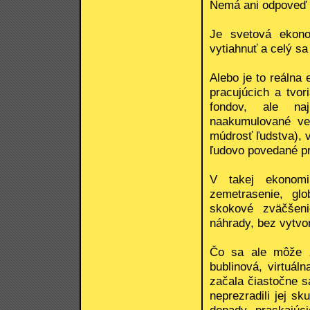
Nemá ani odpoveď n
Je svetová ekono
vytiahnuť a celý sa
Alebo je to reálna 
pracujúcich a tvor
fondov, ale naj
naakumulované ve
múdrosť ľudstva), v
ľudovo povedané pr
V takej ekonomi
zemetrasenie, gl
skokové zväčšeni
náhrady, bez vytvor
Čo sa ale môže zr
bublinová, virtuál
začala čiastočne sa
neprezradili jej s