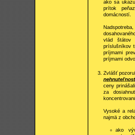
ako sa ukazu
prítok peňa
domácností.
Nadspotreba
dosahovaného 
vlád štátov
príslušníkov
príjmami prev
príjmami odvo
Zvlášť pozoru
nehnuteľnost
ceny prináša
za dosiahnu
koncentrovanú
Vysoké a rela
najmä z obcho
ako vý