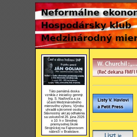
Táto pamätná doska
vznikla z iniciatívy genmjr.
Ing. S. Naďoviča a za
účasti Medzinárodného
mierového výboru. Výrobu
uhradili súkromné osoby.
Slávnostný akt jej odhalenia
sa uskutočnil 26. júna 2026
o 10. h v Strednej
priemyselnej škole
Strojníckej na Fajnorovom
nábreží v Bratislave.