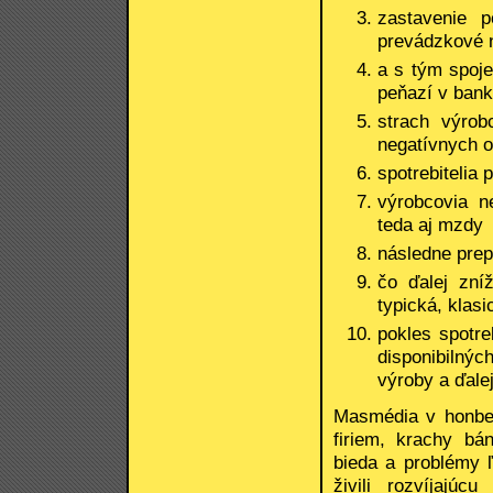
zastavenie 
prevádzkové n
a s tým spoje
peňazí v ban
strach výrob
negatívnych 
spotrebitelia 
výrobcovia n
teda aj mzdy
následne prep
čo ďalej zní
typická, klas
pokles spotr
disponibilný
výroby a ďalej
Masmédia v honbe 
firiem, krachy bá
bieda a problémy ľ
živili rozvíjajú