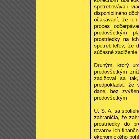
konečnom dôsledk
spotrebovávali vi
disponibilného dôc
očakávaní, že ich
proces odčerpáva
predovšetkým pl
prostriedky na ic
spotrebiteľov, že
súčasné zadlženie 
Druhým, ktorý uro
predovšetkým zníž
zadlžoval sa tak
predpokladať, že 
dane, bez zvýšeni
predovšetkým
U. S. A. sa spolieh
zahraničia, že zah
prostriedky do p
tovarov ich finanč
ekonomického pohľ