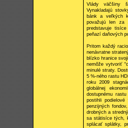
Vlády väčšiny št
Vynakladajú stovk
bánk a veľkých ko
považujú len za 
predstavuje tisíc
peňazí daňových po
Pritom každý raci
nenávratne straten
blízko hranice svo
nemôže vytvoriť "
minulé straty. Dos
5 %-ného rastu HD
roku 2009 stagná
globálnej ekonom
dostupnému rastu 
postihli podielov
penzijných fondov,
drobných a stredný
sa státisíce tých, 
splácať splátky, p