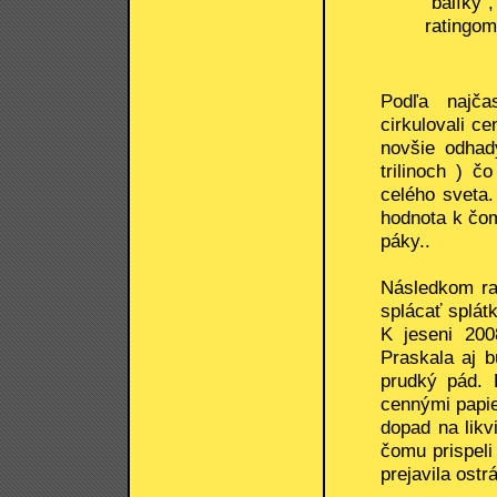
"balíky"
ratingom
Podľa najča
cirkulovali c
novšie odhad
trilinoch ) 
celého sveta.
hodnota k čom
páky..
Následkom ras
splácať splát
K jeseni 200
Praskala aj b
prudký pád. 
cennými papier
dopad na likv
čomu prispeli
prejavila ostrá