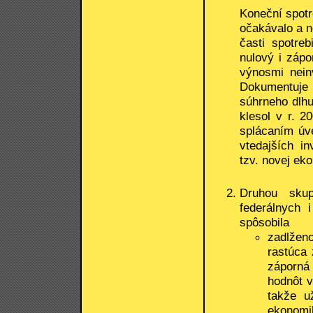
Koneční spotre
očakávalo a ne
časti spotre
nulový i zápo
výnosmi neinv
Dokumentuje 
súhrneho dlh
klesol v r. 
splácaním úve
vtedajších i
tzv. novej ek
Druhou skup
federálnych 
spôsobila
zadlžen
rastúca 
záporná
hodnôt v
takže u
ekonomi