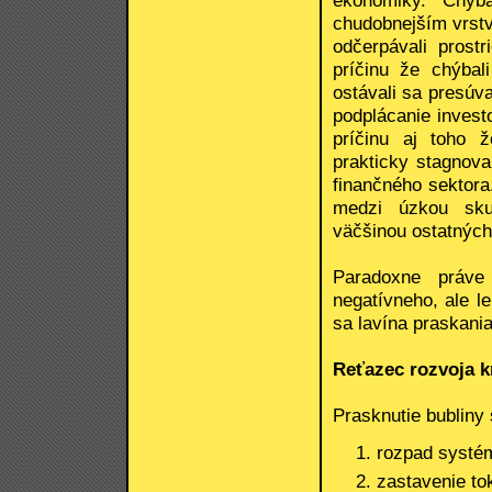
ekonomiky. Chýba
chudobnejším vrstv
odčerpávali prostr
príčinu že chýbali
ostávali sa presúval
podplácanie invest
príčinu aj toho 
prakticky stagnov
finančného sektora
medzi úzkou sku
väčšinou ostatných
Paradoxne práve 
negatívneho, ale l
sa lavína praskania
Reťazec rozvoja k
Prasknutie bubliny 
rozpad systé
zastavenie tok