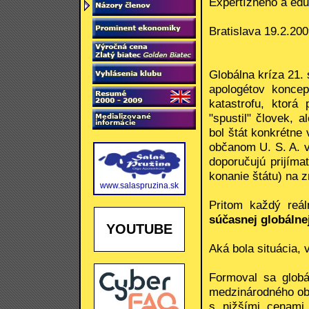
Expertízneho a edu
Bratislava 19.2.20
Globálna kríza 21.
apologétov koncep
katastrofu, ktorá
"spustil" človek, 
bol štát konkrétne
občanom U. S. A. v
doporučujú prijímať
konanie štátu) na z
www.salaspruzina.sk
Pritom každý reá
súčasnej globálnej
YOUTUBE
Aká bola situácia, 
Formoval sa globá
medzinárodného obc
s nižšími cenami 