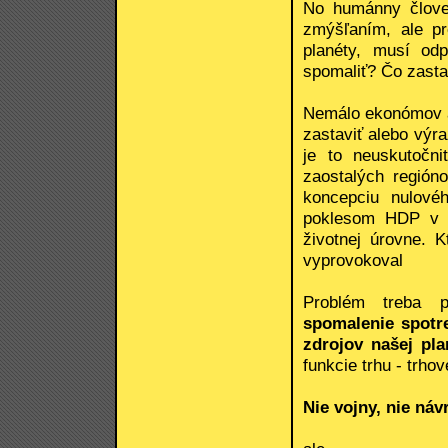
No humánny človek
zmýšľaním, ale pr
planéty, musí od
spomaliť? Čo zasta
Nemálo ekonómov al
zastaviť alebo výr
je to neuskutočni
zaostalých región
koncepciu nulové
poklesom HDP v r
životnej úrovne. K
vyprovokoval
Problém treba p
spomalenie spotr
zdrojov našej pla
funkcie trhu - trh
Nie vojny, nie náv