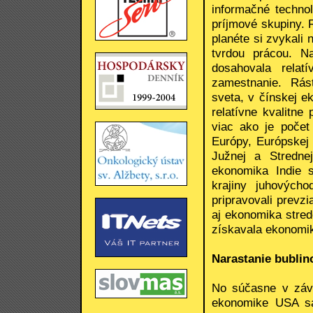
informačné techno
príjmové skupiny. 
planéte si zvykali 
tvrdou prácou. N
dosahovala relat
zamestnanie. Rás
sveta, v čínskej e
relatívne kvalitn
viac ako je počet
Európy, Európskej 
Južnej a Stredne
ekonomika Indie s
krajiny juhovýcho
pripravovali prevzi
aj ekonomika stred
získavala ekonomi
Narastanie bublin
No súčasne v záve
ekonomike USA sa 