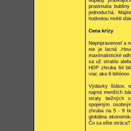
dopady praskajúc
prasknutia bublin
jednoduchá. Majit
hodnotou mohli ďale
Cena krízy
Nepripravenosť a n
nie je lacná .Hov
maximalistické od
sa už stratilo ale
HDP zhruba 64 bil
viac ako 6 biliónov.
Výdavky štátov, o
najmä menších bánk
straty bežných s
spojeným osobný
zhruba na 5 - 9 bi
globálna ekonomika
Čo sa ešte stráca?