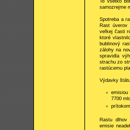
To všetko bo
samozrejme m
Spotreba a r
Rast úverov 
veľkej časti r
ktoré vlastn
bublinový ras
zálohy na no
spravidla vý
strachu zo st
rastúcemu pla
Výdavky štátu 
emisiou 
7700 mld
prítokom
Rastu dlhov
emisie neadek