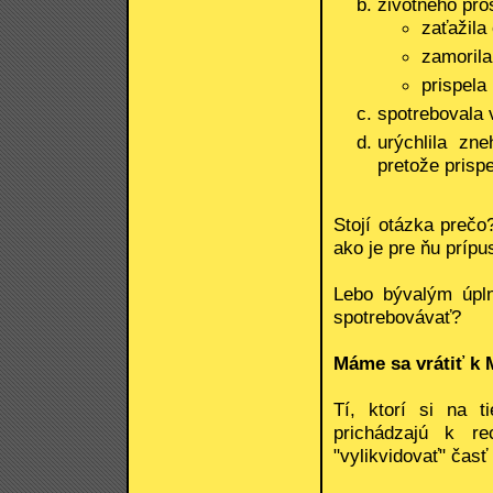
životného pros
zaťažila
zamoril
prispela
spotrebovala v
urýchlila zne
pretože prispe
Stojí otázka prečo
ako je pre ňu prípu
Lebo bývalým úpln
spotrebovávať?
Máme sa vrátiť k 
Tí, ktorí si na t
prichádzajú k r
"vylikvidovať" časť 