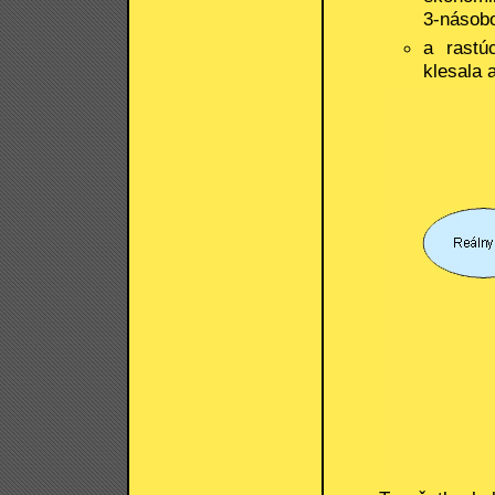
3-násob
a rastú
klesala 