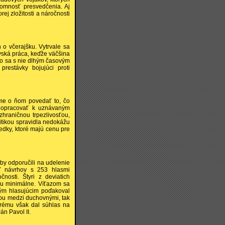
omnosť presvedčenia. Aj
ej zložitosti a náročnosti
 o včerajšku. Vytrvale sa
ovská práca, keďže väčšina
čo sa s nie dlhým časovým
restávky bojujúci proti
sme o ňom povedať to, čo
 dopracovať k uznávaným
raničnou trpezlivosťou,
ritikou spravidla nedokážu
edky, ktoré majú cenu pre
by odporučili na udelenie
äť návrhov s 253 hlasmi
nosti. Štyri z deviatich
tku minimálne. Víťazom sa
tkým hlasujúcim poďakoval
iou medzi duchovnými, tak
orému však dal súhlas na
án Pavol II.