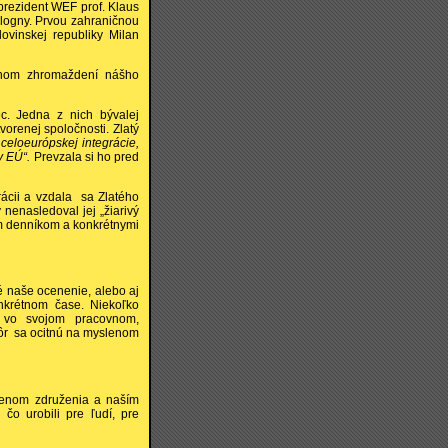
prezident WEF prof. Klaus
ologny. Prvou zahraničnou
lovinskej republiky Milan
nom zhromaždení nášho
ec. Jedna z nich bývalej
vorenej spoločnosti. Zlatý
celoeurópskej integrácie,
ty EÚ“.
Prevzala si ho pred
ácii a vzdala sa Zlatého
 nenasledoval jej „žiarivý
tým denníkom a konkrétnymi
é naše ocenenie, alebo aj
onkrétnom čase. Niekoľko
r vo svojom pracovnom,
kôr sa ocitnú na myslenom
lenom združenia a naším
o urobili pre ľudí, pre