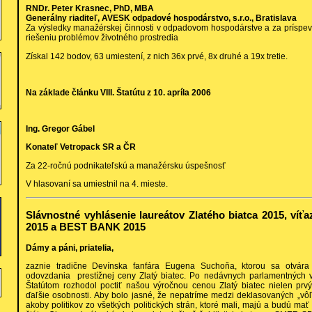
RNDr. Peter Krasnec, PhD, MBA
Generálny riaditeľ, AVESK odpadové hospodárstvo, s.r.o., Bratislava
Za výsledky manažérskej činnosti v odpadovom hospodárstve a za príspevo
riešeniu problémov životného prostredia
Získal 142 bodov, 63 umiestení, z nich 36x prvé, 8x druhé a 19x tretie.
Na základe článku VIII. Štatútu z 10. apríla 2006
Ing. Gregor Gábel
Konateľ Vetropack SR a ČR
Za 22-ročnú podnikateľskú a manažérsku úspešnosť
V hlasovaní sa umiestnil na 4. mieste.
Slávnostné vyhlásenie laureátov Zlatého biatca 2015, víťa
2015 a BEST BANK 2015
Dámy a páni, priatelia,
zaznie tradične Devínska fanfára Eugena Suchoňa, ktorou sa otvára
odovzdania prestížnej ceny Zlatý biatec. Po nedávnych parlamentných 
Štatútom rozhodol poctiť našou výročnou cenou Zlatý biatec nielen prvý
ďaľšie osobnosti. Aby bolo jasné, že nepatríme medzi deklasovaných „vôľ
akoby politikov zo všetkých politických strán, ktoré mali, majú a budú ma