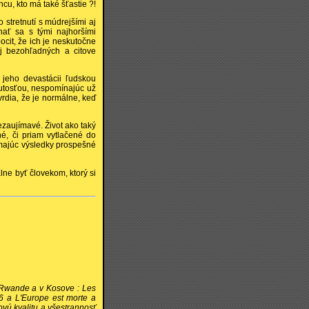
cu, kto má také šťastie ?!
 stretnutí s múdrejšími aj
nať sa s tými najhoršími
cit, že ich je neskutočne
 aj bezohľadných a citove
o jeho devastácii ľudskou
dutosťou, nespomínajúc už
vrdia, že je normálne, keď
ezaujímavé. Život ako taký
né, či priam vytlačené do
 majúc výsledky prospešné
e byť človekom, ktorý si
v Rwande a v Kosove : Les
6 a L'Europe est morte a
ovú kvalitu a všestrannosť