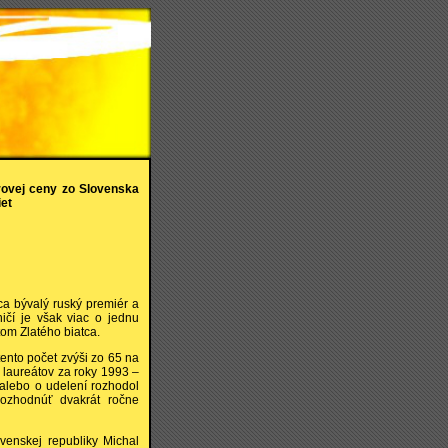
rovej ceny zo Slovenska
iet
ca bývalý ruský premiér a
čí je však viac o jednu
om Zlatého biatca.
ento počet zvýši zo 65 na
 laureátov za roky 1993 –
 alebo o udelení rozhodol
rozhodnúť dvakrát ročne
ovenskej republiky Michal