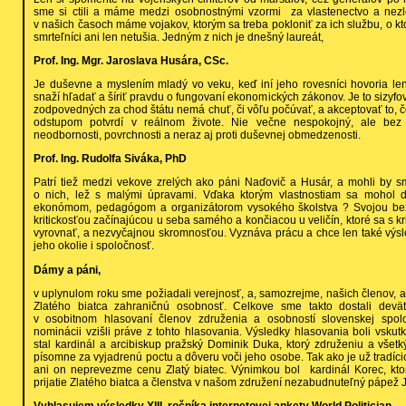
sme si ctili a máme medzi osobnostnými vzormi za vlastenectvo a nezl
v našich časoch máme vojakov, ktorým sa treba pokloniť za ich službu, o ktor
smrteľníci ani len netušia. Jedným z nich je dnešný laureát,
Prof. Ing. Mgr. Jaroslava Husára, CSc.
Je duševne a myslením mladý vo veku, keď iní jeho rovesníci hovoria len
snaží hľadať a šíriť pravdu o fungovaní ekonomických zákonov. Je to sizyf
zodpovedných za chod štátu nemá chuť, či vôľu počúvať, a akceptovať to, 
odstupom potvrdí v reálnom živote. Nie večne nespokojný, ale bez p
neodbornosti, povrchnosti a neraz aj proti duševnej obmedzenosti.
Prof. Ing. Rudolfa Siváka, PhD
Patrí tiež medzi vekove zrelých ako páni Naďovič a Husár, a mohli by 
o nich, lež s malými úpravami. Vďaka ktorým vlastnostiam sa mohol
ekonómom, pedagógom a organizátorom vysokého školstva ? Svojou bezh
kritickosťou začínajúcou u seba samého a končiacou u veličín, ktoré sa s k
vyrovnať, a nezvyčajnou skromnosťou. Vyznáva prácu a chce len také výsl
jeho okolie i spoločnosť.
Dámy a páni,
v uplynulom roku sme požiadali verejnosť, a, samozrejme, našich členov, a
Zlatého biatca zahraničnú osobnosť. Celkove sme takto dostali dev
v osobitnom hlasovaní členov združenia a osobností slovenskej spoloč
nominácii vzišli práve z tohto hlasovania. Výsledky hlasovania boli vsku
stal kardinál a arcibiskup pražský Dominik Duka, ktorý združeniu a vše
písomne za vyjadrenú poctu a dôveru voči jeho osobe. Tak ako je už tradíc
ani on neprevezme cenu Zlatý biatec. Výnimkou bol kardinál Korec, kt
prijatie Zlatého biatca a členstva v našom združení nezabudnuteľný pápež J
Vyhlasujem výsledky XIII. ročníka internetovej ankety World Politician