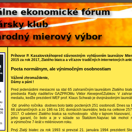
Príhovor P. Kasalovskéhopred slávnostným vyhlásením laureátov Mie
2015 za rok 2017, Zlatého biatca a víťazov tradičných internetových ank
Pocta normálnym, ale výnimočným osobnostiam
Vážené zhromaždenie,
Dámy a páni !
Pred jedenástimi mesiacmi sa stal 65 zahraničným laureátom Zlatého biat
r.
predseda Rady riaditeľov GAZPROMu Viktor AlexejevičZubkov. V zahrani
medailu, keďže prezident WEF prof. Klaus Schwab je dvojnásobným laureát
bu
Od prvého ročníka dodnes bolo takto poctených 251 osobností. Dnes sa t
.
nia
66 zahraničných a zo 186 na 191 domácich laureátov, teda na celkove 257
26
2017. O udelení Zlatého biatca sa rozhodovalo vždy v tajnom hlasovaní,
jeho garant, čo bolo a je v súlade so Štatútom.Najviac tak mohol 
a výnimočne 7-krát v miléniovom roku.
om
Prvý Zlatý biatec za rok 1993 si prevzal 21. januára 1994 prezident Sl