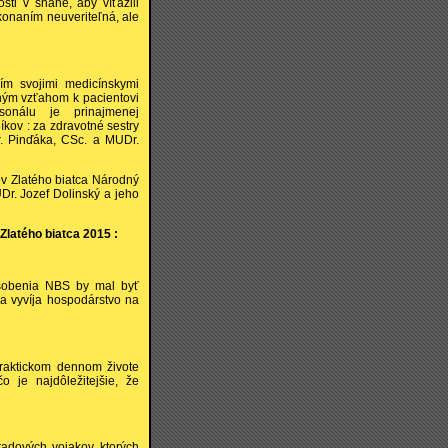
sti v snahe, aby víťazili
konaním neuveriteľná, ale
ím svojimi medicínskymi
aným vzťahom k pacientovi
sonálu je prinajmenej
kov : za zdravotné sestry
r. Pinďáka, CSc. a MUDr.
tov Zlatého biatca Národný
UDr. Jozef Dolinský a jeho
 Zlatého biatca 2015 :
ôsobenia NBS by mal byť
a vyvíja hospodárstvo na
raktickom dennom živote
 je najdôležitejšie, že
radových vojakov, ktorých