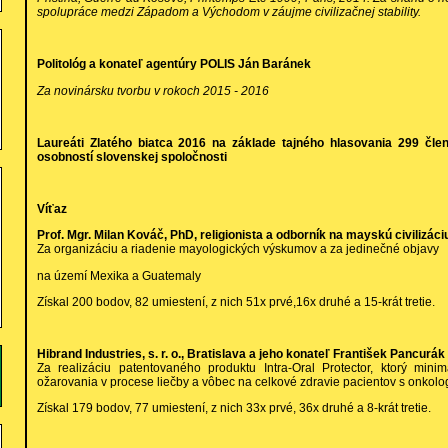
spolupráce medzi Západom a Východom v záujme civilizačnej stability.
Politológ a konateľ agentúry POLIS Ján Baránek
Za novinársku tvorbu v rokoch 2015 - 2016
Laureáti Zlatého biatca 2016 na základe tajného hlasovania 299 čle
osobností slovenskej spoločnosti
Víťaz
Prof. Mgr. Milan Kováč, PhD, religionista a odborník na mayskú civilizáci
Za organizáciu a riadenie mayologických výskumov a za jedinečné objavy
na území Mexika a Guatemaly
Získal 200 bodov, 82 umiestení, z nich 51x prvé,16x druhé a 15-krát tretie.
Hibrand Industries, s. r. o., Bratislava a jeho konateľ František Pancurák
Za realizáciu patentovaného produktu Intra-Oral Protector, ktorý minim
ožarovania v procese liečby a vôbec na celkové zdravie pacientov s onkol
Získal 179 bodov, 77 umiestení, z nich 33x prvé, 36x druhé a 8-krát tretie.