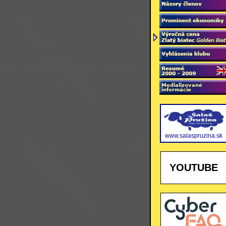
www.salaspruzina.sk
YOUTUBE