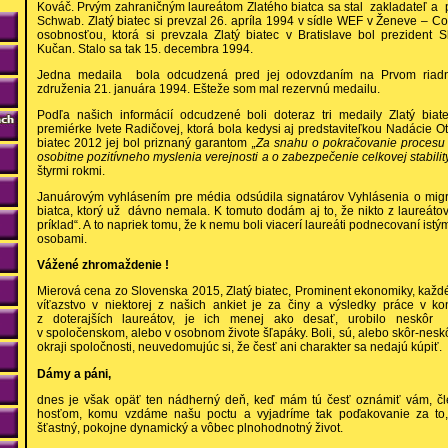
Kováč. Prvým zahraničným laureátom Zlatého biatca sa stal zakladateľ a 
Schwab. Zlatý biatec si prevzal 26. apríla 1994 v sídle WEF v Ženeve – C
osobnosťou, ktorá si prevzala Zlatý biatec v Bratislave bol prezident S
Kučan. Stalo sa tak 15. decembra 1994.
Jedna medaila bola odcudzená pred jej odovzdaním na Prvom riad
združenia 21. januára 1994. Ešteže som mal rezervnú medailu.
Podľa našich informácií odcudzené boli doteraz tri medaily Zlatý biat
premiérke Ivete Radičovej, ktorá bola kedysi aj predstaviteľkou Nadácie Ot
biatec 2012 jej bol priznaný garantom
„Za snahu o pokračovanie procesu 
osobitne pozitívneho myslenia verejnosti a o zabezpečenie celkovej stabili
štyrmi rokmi.
Januárovým vyhlásením pre média odsúdila signatárov Vyhlásenia o migr
biatca, ktorý už dávno nemala. K tomuto dodám aj to, že nikto z laureátov
príklad“. A to napriek tomu, že k nemu boli viacerí laureáti podnecovaní is
osobami.
Vážené zhromaždenie !
Mierová cena zo Slovenska 2015, Zlatý biatec, Prominent ekonomiky, každ
víťazstvo v niektorej z našich ankiet je za činy a výsledky práce v k
z doterajších laureátov, je ich menej ako desať, urobilo neskô
v spoločenskom, alebo v osobnom živote šľapáky. Boli, sú, alebo skôr-nes
okraji spoločnosti, neuvedomujúc si, že česť ani charakter sa nedajú kúpiť.
Dámy a páni,
dnes je však opäť ten nádherný deň, keď mám tú česť oznámiť vám, č
hosťom, komu vzdáme našu poctu a vyjadríme tak poďakovanie za to, č
šťastný, pokojne dynamický a vôbec plnohodnotný život.