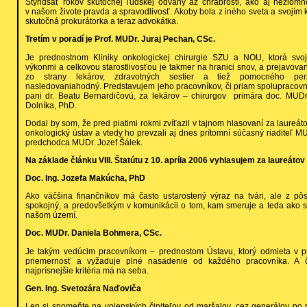
Štyridsať rokov skutočnej ľudskej odvahy až chrabrosti, ako aj nezlomno
v našom živote pravda a spravodlivosť. Akoby bola z iného sveta a svojím 
skutočná prokurátorka a teraz advokátka.
Tretím v poradí je Prof. MUDr. Juraj Pechan, CSc.
Je prednostnom Kliniky onkologickej chirurgie SZU a NOU, ktorá svoj
výkonmi a celkovou starostlivosťou je takmer na hranici snov, a prejavov
zo strany lekárov, zdravotných sestier a tiež pomocného per
nasledovaniahodný. Predstavujem jeho pracovníkov, či priam spolupracovní
pani dr. Beatu Bernardičovú, za lekárov – chirurgov primára doc. MUD
Dolníka, PhD.
Dodal by som, že pred piatimi rokmi zvíťazil v tajnom hlasovaní za laureá
onkologický ústav a vtedy ho prevzali aj dnes prítomní súčasný riaditeľ M
predchodca MUDr. Jozef Šálek.
Na základe článku VIII. Štatútu z 10. apríla 2006 vyhlasujem za laureátov
Doc. Ing. Jozefa Makúcha, PhD
Ako väčšina finančníkov má často ustarostený výraz na tvári, ale z p
spokojný, a predovšetkým v komunikácii o tom, kam smeruje a teda ako s
našom území.
Doc. MUDr. Daniela Bohmera, CSc.
Je takým vedúcim pracovníkom – prednostom Ústavu, ktorý odmieta v p
priemernosť a vyžaduje plné nasadenie od každého pracovníka. A čo
najprísnejšie kritéria má na seba.
Gen. Ing. Svetozára Naďoviča
Len si spomeňte na vojenských činiteľov od maršalov, cez generálov po 