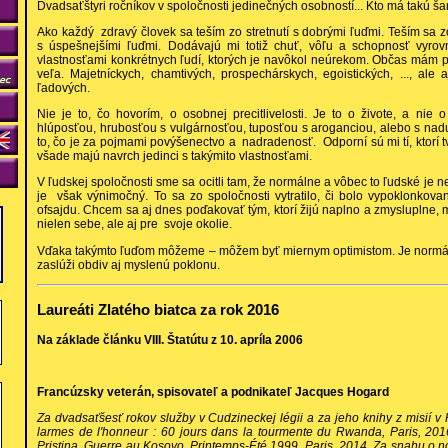
Dvadsaťštyri ročníkov v spoločnosti jedinečných osobností... Kto má takú šan
Ako každý zdravý človek sa teším zo stretnutí s dobrými ľuďmi. Teším sa zo
s úspešnejšími ľuďmi. Dodávajú mi totiž chuť, vôľu a schopnosť vyrov
vlastnosťami konkrétnych ľudí, ktorých je navôkol neúrekom. Občas mám po
veľa. Majetníckych, chamtivých, prospechárskych, egoistických, ..., ale
ľadových.
Nie je to, čo hovorím, o osobnej precitlivelosti. Je to o živote, a nie 
hlúposťou, hrubosťou s vulgárnosťou, tuposťou s aroganciou, alebo s na
to, čo je za pojmami povýšenectvo a nadradenosť. Odporní sú mi tí, ktorí t
všade majú navrch jedinci s takýmito vlastnosťami.
V ľudskej spoločnosti sme sa ocitli tam, že normálne a vôbec to ľudské je n
je však výnimočný. To sa zo spoločnosti vytratilo, či bolo vypoklonkova
ofsajdu. Chcem sa aj dnes poďakovať tým, ktorí žijú naplno a zmysluplne,
nielen sebe, ale aj pre svoje okolie.
Vďaka takýmto ľuďom môžeme – môžem byť miernym optimistom. Je normáln
zaslúži obdiv aj myslenú poklonu.
Laureáti Zlatého biatca za rok 2016
Na základe článku VIII. Štatútu z 10. apríla 2006
Francúzsky veterán, spisovateľ a podnikateľ Jacques Hogard
Za dvadsaťšesť rokov služby v Cudzineckej légii a za jeho knihy z misií 
larmes de l'honneur : 60 jours dans la tourmente du Rwanda, Paris, 201
Pristina, Guerre au Kosovo, Printemps-Été 1999, Paris, 2014. Za snahu o n