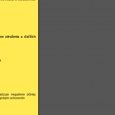
nov združenia a ďaľších
u
alizuje negatívne účinky
ogickým ochorením