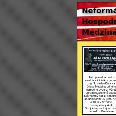
Táto pamätná doska
vznikla z iniciatívy genmj
Ing. S. Naďoviča a za
účasti Medzinárodného
mierového výboru. Výro
uhradili súkromné osoby
Slávnostný akt jej odhale
sa uskutočnil 26. júna 20
o 10. h v Strednej
priemyselnej škole
Strojníckej na Fajnorov
nábreží v Bratislave.