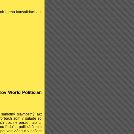
k k jeho konsolidácii a k
zov World Politician
 samotný slávnostný akt
voľbách som v súlade so
ch troch v poradí, ale aj
ou ľudu“ a politikárčením
ť pouvoir vládnuť v našom