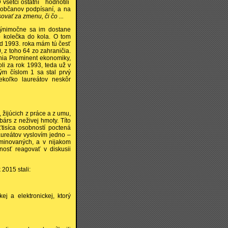
D všetci ostatní hodnotili
j občanov podpísaní, a na
ovať za zmenu, či čo ...
výnimočne sa im dostane
do kolečka do kola. O tom
 od 1993. roka mám tú česť
 z toho 64 zo zahraničia.
enia Prominent ekonomiky,
oli za rok 1993, teda už v
ým číslom 1 sa stal prvý
ekoľko laureátov neskôr
 žijúcich z práce a z umu,
árs z neživej hmoty. Títo
ťtisíca osobností poctená
aureátov vyslovím jedno –
minovaných, a v nijakom
žnosť reagovať v diskusii
2015 stali:
kej a elektronickej, ktorý