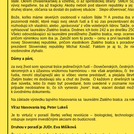
štáte. Okrem chválenkárskej a vzletnej, či až špiritistickej strany SMER S
vývoj negatívne, ba až tragicky. Akoby neboli pod stavom republiky a je
druhej strane, občania sa dostali do patovej situácie :
Slepo dôverovať, hlas
Bože, koľko máme skvelých osobností v našom štáte ?! A predsa iba 
pozornosti médií, ktoré majú svoj okruh ľudí a tí sú zas prezentovaní 
rozhodujú ich vlastníci, alebo „správcovia“ z vôle volebných lídrov. Takže,
vyhlasovať laureátov Zlatého biatca. Dodnes ich bolo 242 a po dnešku 250,
Všetci odovzdávajúci sú laureátmi prestížneho Zlatého biatca, resp. ocen
pričom výnimkou som iba ja. Založil som tú poctu – cenu a prví laureáti b
novej Slovenskej republike, pričom vlastníkom Zlatého biatca s poradov
prezident Slovenskej republiky Michal Kováč. Faktom je aj to, že ni
osobnostne zlyhalo.
Dámy a páni,
za svoj život som spoznal tisíce jedinečných ľudí – človečenských, čestných,
skromných a s úžasnou vnútornou harmóniou – nie však anjelskou, či treb
ľudia, mnohí obyčajnejší ako si vôbec vieme predstaviť, a plejáda štrvr
Zlatým biatec mi dodávajú silu a chuť do života. O každom z dnešných l
dve súvetia, lebo čo malo byť povedané, bolo uvedené v zozname no
prípade neobsiahne to, čo ich vynieslo „hore“. Inak, viacerí dostali mo
k úvodnému dokumentu.
Na základe výsledku tajného hlasovania sa laureátmi Zlatého biatca za rok 
Víťaz hlasovania Ing. Peter Lukeš
Je to virtuóz v poradí štvrtej veľkej revolúcie – biologickej, technologic
vstupuje svojimi investičnými akciami do budúcnosti.
Druhou v poradí je JUDr. Eva Mišíková