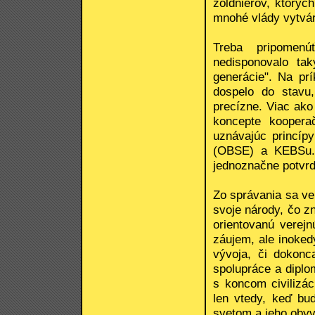
žoldnierov, ktorýc
mnohé vlády vytvár
Treba pripomen
nedisponovalo tak
generácie". Na pr
dospelo do stavu
precízne. Viac ako
koncepte kooperačn
uznávajúc princíp
(OBSE) a KEBSu. 
jednoznačne potvrd
Zo správania sa ve
svoje národy, čo z
orientovanú verej
záujem, ale inoked
vývoja, či dokonc
spolupráce a diplo
s koncom civilizá
len vtedy, keď bu
svetom a jeho obyv