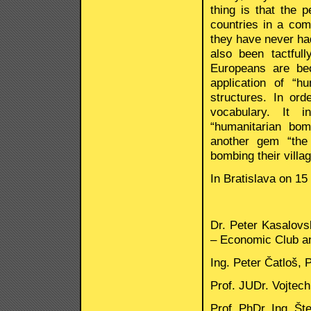
thing is that the 
countries in a com
they have never had
also been tactful
Europeans are bec
application of “hu
structures. In ord
vocabulary. It i
“humanitarian bom
another gem “the 
bombing their villa
In Bratislava on 1
Dr. Peter Kasalov
– Economic Club an
Ing. Peter Čatloš,
Prof. JUDr. Vojtec
Prof. PhDr. Ing. Št