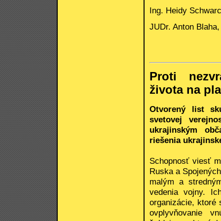
Ing. Heidy Schwar
JUDr. Anton Blaha,
Proti nezvr
života na pl
Otvorený list s
svetovej verejn
ukrajinským obč
riešenia ukrajinsk
Schopnosť viesť mo
Ruska a Spojených 
malým a stredným 
vedenia vojny. I
organizácie, ktoré
ovplyvňovanie vn