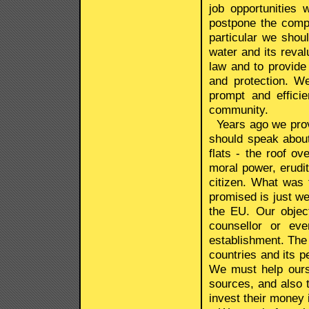
job opportunities 
postpone the compl
particular we shou
water and its reva
law and to provide 
and protection. We
prompt and effici
community.
Years ago we provid
should speak about
flats - the roof ov
moral power, erudi
citizen. What was fu
promised is just w
the EU. Our objec
counsellor or ev
establishment. The
countries and its p
We must help ours
sources, and also t
invest their money 