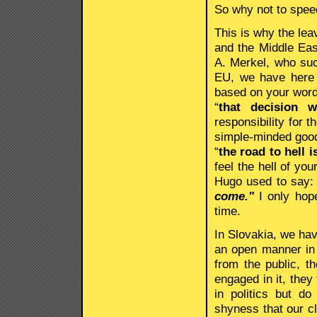
So why not to spee
This is why the lea
and the Middle Eas
A. Merkel, who suc
EU, we have here 
based on your words
“
that decision w
responsibility for 
simple-minded good
“
the road to hell 
feel the hell of yo
Hugo used to say
come."
I only hope
time.
In Slovakia, we ha
an open manner in 
from the public, t
engaged in it, they
in politics but do
shyness that our clu