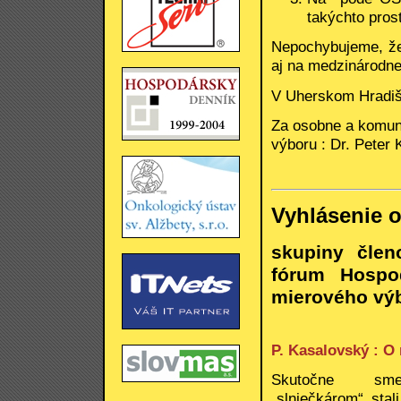
takýchto pros
Nepochybujeme, že
aj na medzinárodnej
V Uherskom Hradišt
Za osobne a komun
výboru : Dr. Peter
Vyhlásenie o
skupiny člen
fórum Hospo
mierového vý
P. Kasalovský : O
Skutočne sme s
„slniečkárom“ sta