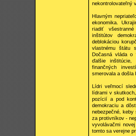
nekontrolovateľný v
Hlavným nepriateľ
ekonomika. Ukraj
riadiť všestrann
inštitútov demok
deblokáciou korupč
vlastnému štátu s
Dočasná vláda o 
ďalšie inštitúci
finančných inves
smerovala a došla 
Lídri veľmocí sle
lídrami v skutkoch
pozícií a pod kon
demokraciu a dôst
nebezpečné, keby 
za protivníkov - ne
vyvolávačmi novej 
tomto sa verejne pri