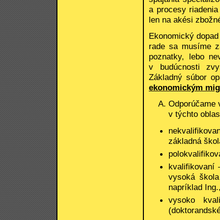
a procesy riadenia
len na akési zbožn
Ekonomický dopad m
rade sa musíme z
poznatky, lebo ne
v budúcnosti zvy
Základný súbor o
ekonomickým mig
Odporúčame vl
v týchto oblas
nekvalifikov
základná škol
polokvalifikov
kvalifikovaní
vysoká škola 
napríklad Ing.
vysoko kval
(doktorandské