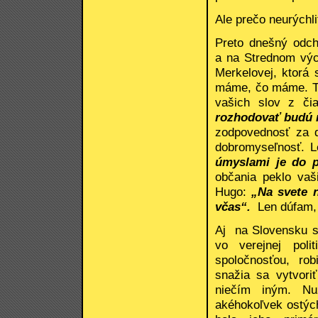
Ale prečo neurýchliť
Preto dnešný odchá
a na Strednom výc
Merkelovej, ktorá
máme, čo máme. Ta
vašich slov z či
rozhodovať budú m
zodpovednosť za d
dobromyseľnosť. 
úmyslami je do p
občania peklo vaš
Hugo:
„Na svete n
včas“.
Len dúfam, 
Aj na Slovensku s
vo verejnej poli
spoločnosťou, rob
snažia sa vytvoriť
niečím iným. Nu
akéhokoľvek ostých