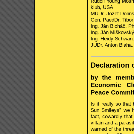
Rudolf Young Mosn
klub, USA
MUDr. Jozef Dolin
Gen. PaedDr. Tibo
Ing. Ján Blcháč, P
Ing. Ján Miškovsk
Ing. Heidy Schwar
JUDr. Anton Blaha,
Declaration 
by the memb
Economic Clu
Peace Commit
Is it really so th
Sun Smileys” we h
fact, cowardly that 
villain and a paras
warned of the threa