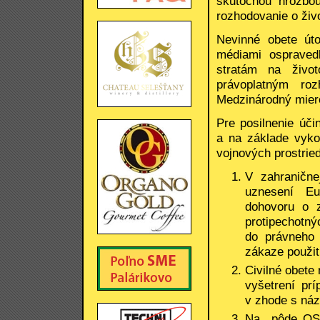
skutočnou hrozbou
rozhodovanie o živo
Nevinné obete út
médiami ospraved
stratám na živo
právoplatným ro
Medzinárodný miero
Pre posilnenie úč
a na základe vyko
vojnových prostri
V zahranične
uznesení Eu
dohovoru o z
protipechotný
do právneho
zákaze použit
Civilné obete
vyšetrení pr
v zhode s ná
Na pôde OSN