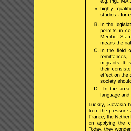
e.g. Ing., MA.
highly quali
studies - for
In the legisla
permits in co
Member State 
means the nat
In the field
remittances,
migrants. It 
their consist
effect on the 
society should
In the area 
language and o
Luckily, Slovakia h
from the pressure as
France, the Netherl
on applying the c
Today, they wonder 