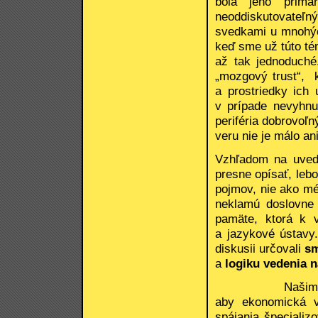
bola jeho primá
neoddiskutovateľn
svedkami u mnohýc
keď sme už túto tém
až tak jednoduché
„mozgový trust“, k
a prostriedky ich 
v prípade nevyhnut
periféria dobrovoľ
veru nie je málo an
Vzhľadom na uvede
presne opísať, leb
pojmov, nie ako mé
neklamú doslovne
pamäte, ktorá k v
a jazykové ústavy
diskusii určovali
sm
a
logiku vedenia 
Našim ekonomi
aby ekonomická v
spájania špecializ