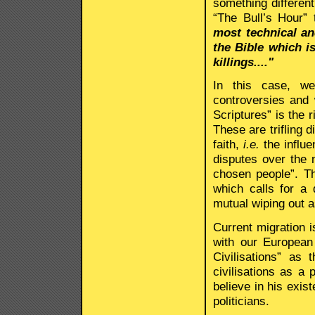
something different
“The Bull’s Hour” 
most technical an
the Bible which is
killings...."
In this case, we
controversies and
Scriptures” is the r
These are trifling 
faith,
i.e.
the influe
disputes over the
chosen people”. Thi
which calls for a 
mutual wiping out 
Current migration i
with our European 
Civilisations” as
civilisations as a p
believe in his exis
politicians.