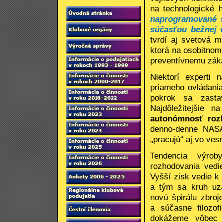
na technologické h
naprogramované s
súčasťou bežnej 
tvrdí aj svetová 
ktorá na osobitnom
preventívnemu záka
Niektorí experti 
priameho ovládania
pokrok sa zasta
Najdôležitejšie 
autonómnosť roz
denno-denne NASA
„pracujú“ aj vo ves
Tendencia výro
rozhodovania vedi
Vyšší zisk vedie k
a tým sa kruh uza
novú špirálu zbroj
a súčasne filozof
dokážeme vôbec 