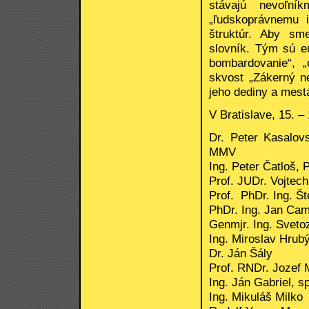
stávajú nevoľní
„ľudskoprávnemu i
štruktúr. Aby sme
slovník. Tým sú eu
bombardovanie“, „
skvost „Zákerný ne
jeho dediny a mest
V Bratislave, 15. – 
Dr. Peter Kasalov
MMV
Ing. Peter Čatloš,
Prof. JUDr. Vojtec
Prof. PhDr. Ing. Š
PhDr. Ing. Jan Ca
Genmjr. Ing. Sveto
Ing. Miroslav Hrub
Dr. Ján Šály
Prof. RNDr. Jozef 
Ing. Ján Gabriel, 
Ing. Mikuláš Milko