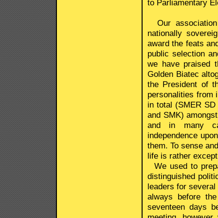
to Parliamentary E
Our association 
nationally sovere
award the feats and
public selection a
we have praised t
Golden Biatec altog
the President of t
personalities from i
in total (SMER S
and SMK) amongst t
and in many ca
independence upon 
them. To sense and 
life is rather excep
We used to prepar
distinguished politi
leaders for several 
always before the
seventeen days be
meeting, however w