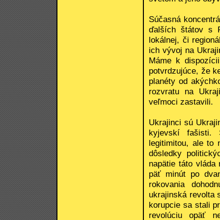
Súčasná koncentrác
ďalších štátov s
lokálnej, či region
ich vývoj na Ukraj
Máme k dispozícii
potvrdzujúce, že ke
planéty od akýchk
rozvratu na Ukra
veľmoci zastavili.
Ukrajinci sú Ukrajin
kyjevskí fašist
legitimitou, ale t
dôsledky politický
napätie táto vláda
päť minút po dvan
rokovania dohodn
ukrajinská revolta
korupcie sa stali 
revolúciu opäť ne