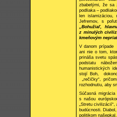
zbabelými, že sa
podliaka – podliak
len islamizáciou,
Jefremov, s poľu
„Bohužiaľ, hlav
z minulých civili
kmeňovým nepriat
V danom prípade v
ani nie o tom, kto
prináša svetu spá
podstatu nábože
humanistických id
stojí Boh, dokon
„rečičky“, pričo
rozhodnutiu, aby s
Súčasná migrácia 
s našou európskou
„Stretu civilizácií“
budúcnosti. Diabol,
politikom našepkal.