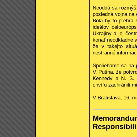
Neoddá sa rozmýšľ
posledná vojna na 
Bola by to prehra 
ideálov celoeuróp
Ukrajiny a jej čes
konať neodkladne a 
že v takejto sit
nestranné informáci
Spoliehame sa na 
V. Putina, že potvr
Kennedy a N. S. 
chvíľu zachránili mi
V Bratislava, 16. m
Memorand
Responsibili