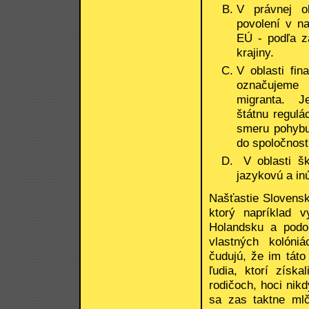
V právnej ob
povolení v na
EÚ - podľa z
krajiny.
V oblasti fi
označujeme 
migranta. Je
štátnu regulá
smeru pohybu
do spoločnost
V oblasti šk
jazykovú a inú
Našťastie Slovensko
ktorý napríklad v
Holandsku a podob
vlastných kolóniá
čudujú, že im táto
ľudia, ktorí získ
rodičoch, hoci ni
sa zas taktne ml