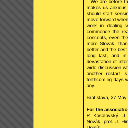
We are before the
makes us anxious 
should start sens
move forward when 
work in dealing 
commence the rea
concepts, even the
more Slovak, than
better and the best
long last, and in
devastation of inte
wide discussion wh
another restart 
forthcoming days we
any.
Bratislava, 27 May
For the associati
P. Kasalovský, J.
Novák, prof. J. Hin
Dolník