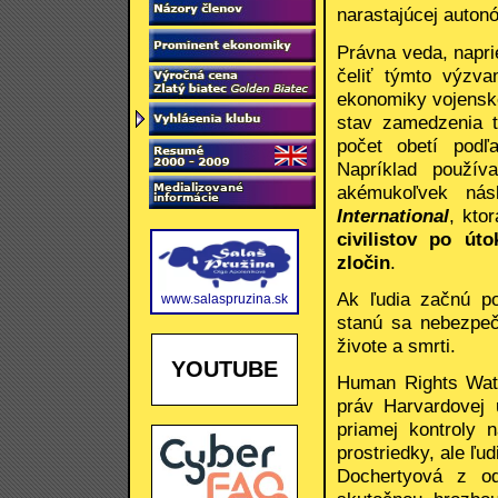
narastajúcej autonó
Právna veda, napri
čeliť týmto výzv
ekonomiky vojensko
stav zamedzenia tz
počet obetí podľa
Napríklad použív
akémukoľvek ná
International
, kto
civilistov po ú
zločin
.
Ak ľudia začnú po
www.salaspruzina.sk
stanú sa nebezpeč
živote a smrti.
YOUTUBE
Human Rights Wat
práv Harvardovej 
priamej kontroly 
prostriedky, ale ľu
Dochertyová z o