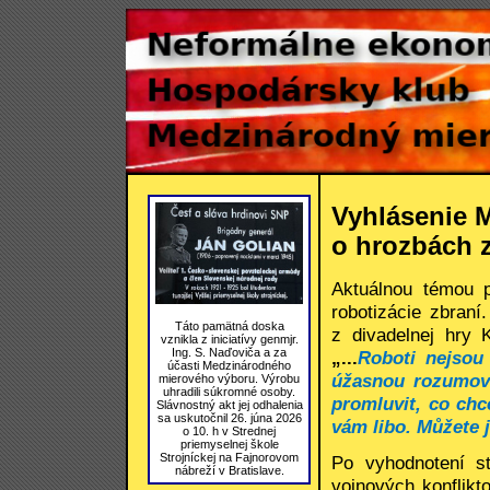
Vyhlásenie 
o hrozbách z
Aktuálnou témou 
robotizácie zbraní
Táto pamätná doska
z divadelnej hry 
vznikla z iniciatívy genmjr.
Ing. S. Naďoviča a za
„
...
Roboti nejsou
účasti Medzinárodného
úžasnou rozumovo
mierového výboru. Výrobu
uhradili súkromné osoby.
promluvit, co chc
Slávnostný akt jej odhalenia
sa uskutočnil 26. júna 2026
vám libo. Můžete 
o 10. h v Strednej
priemyselnej škole
Strojníckej na Fajnorovom
Po vyhodnotení s
nábreží v Bratislave.
vojnových konflikt