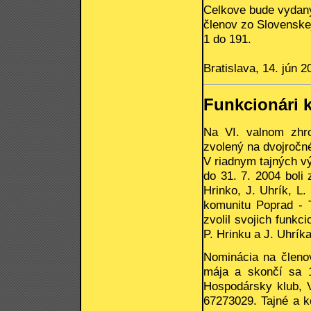
Celkove bude vydaný
členov zo Slovenskej
1 do 191.
Bratislava, 14. jún 2
Funkcionári 
Na VI. valnom zhr
zvolený na dvojročné
V riadnym tajných v
do 31. 7. 2004 boli 
Hrinko, J. Uhrík, L.
komunitu Poprad - T
zvolil svojich funk
P. Hrinku a J. Uhríka
Nominácia na členo
mája a skončí sa 1
Hospodársky klub, V
67273029. Tajné a k