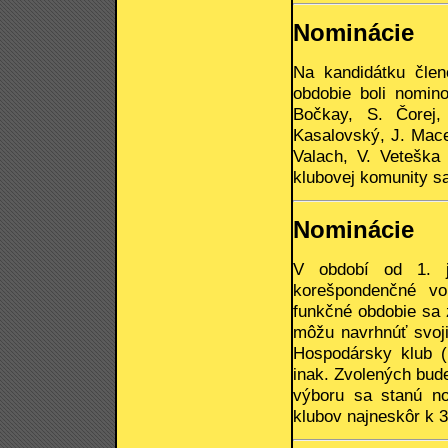
Nominácie
Na kandidátku čle
obdobie boli nomino
Bočkay, S. Čorej,
Kasalovský, J. Mace
Valach, V. Veteška
klubovej komunity sa
Nominácie
V období od 1. j
korešpondenčné vo
funkčné obdobie sa 
môžu navrhnúť svoji
Hospodársky klub (
inak. Zvolených bude
výboru sa stanú no
klubov najneskôr k 30.