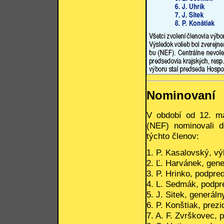
Nominovaní
V období od 12. m
(NEF) nominovali d
týchto členov:
1. P. Kasalovský, v
2. Ľ. Harvánek, gene
3. P. Hrinko, podpr
4. L. Sedmák, podpre
5. J. Sitek, generál
6. P. Konštiak, pre
7. A. F. Zvrškovec, 