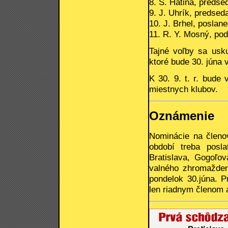
8. S. Hatina, predse
9. J. Uhrík, predsed
10. J. Brhel, posla
11. R. Y. Mosný, pod
Tajné voľby sa usk
ktoré bude 30. júna v
K 30. 9. t. r. bude
miestnych klubov.
Oznámenie
Nominácie na členo
období treba posl
Bratislava, Gogoľo
valného zhromažden
pondelok 30.júna. 
len riadnym členom 