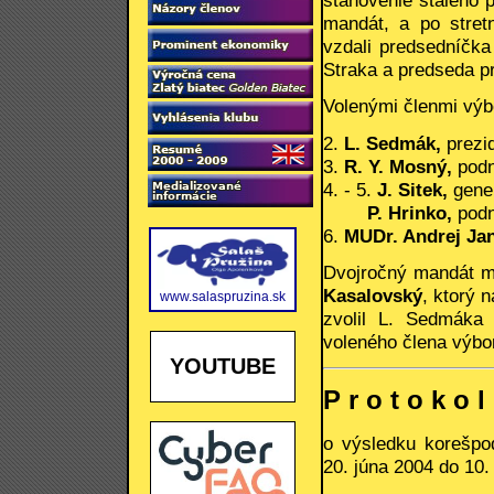
stanovenie stáleho 
mandát, a po stret
vzdali predsedníčka
Straka a predseda p
Volenými členmi výbo
2.
L. Sedmák,
prezid
3.
R. Y. Mosný,
podn
4. - 5.
J. Sitek,
gener
P. Hrinko,
podn
6.
MUDr. Andrej Ja
Dvojročný mandát m
Kasalovský
, ktorý 
www.salaspruzina.sk
zvolil L. Sedmáka
voleného člena výbor
YOUTUBE
P r o t o k o l
o výsledku korešpo
20. júna 2004 do 10.