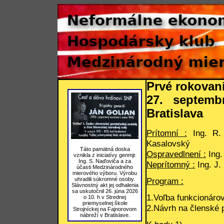
Prvé rokovan
27. septem
Bratislava
Prítomní :
Ing. R. 
Kasalovský
Táto pamätná doska
Ospravedlnení :
Ing.
vznikla z iniciatívy genmjr.
Ing. S. Naďoviča a za
Neprítomný :
Ing. J.
účasti Medzinárodného
mierového výboru. Výrobu
Program :
uhradili súkromné osoby.
Slávnostný akt jej odhalenia
sa uskutočnil 26. júna 2026
1.Voľba funkcionáro
o 10. h v Strednej
priemyselnej škole
2.Návrh na členské 
Strojníckej na Fajnorovom
nábreží v Bratislave.