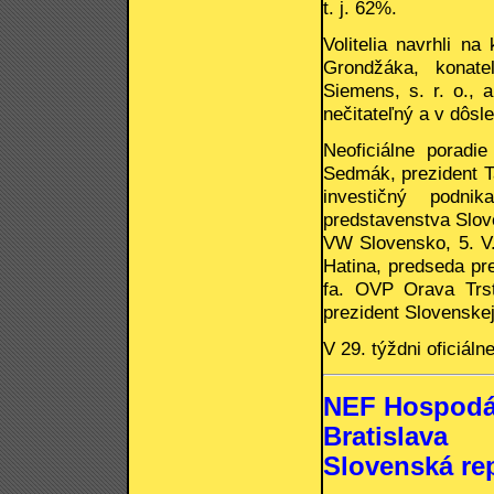
t. j. 62%.
Volitelia navrhli n
Grondžáka, konate
Siemens, s. r. o., 
nečitateľný a v dôsl
Neoficiálne poradi
Sedmák, prezident T
investičný podni
predstavenstva Slove
VW Slovensko, 5. V. 
Hatina, predseda pre
fa. OVP Orava Trs
prezident Slovenskej
V 29. týždni oficiál
NEF Hospodá
Bratislava
Slovenská re