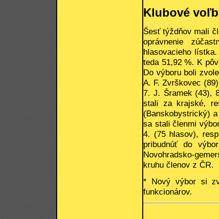
Klubové voľb
Šesť týždňov mali č
oprávnenie zúčas
hlasovacieho lístka
teda 51,92 %. K pôv
Do výboru boli zvole
A. F. Zvrškovec (89),
7. J. Šramek (43), 
stali za krajské, r
(Banskobystrický) a
sa stali členmi výbo
4. (75 hlasov), res
pribudnúť do výbor
Novohradsko-gemers
kruhu členov z ČR.
* Nový výbor si zv
funkcionárov.