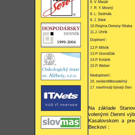
6. V. Masár
7. R. Y. Mosný
8. L. Sedmák
9. J. Sitek
10.Regina Ovesny-Straka
11.J. Uhrík
Doplnení :
12.P. Mihók
13.P. Grondžák
14.P. Kolárik
15.P. Weber
Nedoplnení :
16. neidentifikovateľný
17. navrhnutý bývalý člen
Na základe Stanov
volenými členmi výb
Kasalovskom a pre
Beckovi :