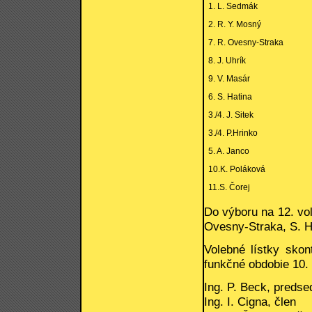
1. L. Sedmák
2. R. Y. Mosný
7. R. Ovesny-Straka
8. J. Uhrík
9. V. Masár
6. S. Hatina
3./4. J. Sitek
3./4. P.Hrinko
5. A. Janco
10.K. Poláková
11.S. Čorej
Do výboru na 12. vol
Ovesny-Straka, S. Ha
Volebné lístky skon
funkčné obdobie 10. 
Ing. P. Beck, predse
Ing. I. Cigna, člen