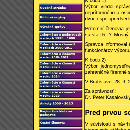
K bodu 1)
Výbor viedol správ
neprítomného a ospr
dvoch spolupredsed
Prítomní členovia j
sa stali R. Y. Mosný
Správca informoval 
funkcionárov výboru
K bodu 2)
Výbor jednomyseľne
zahraničné firemné s
V Bratislave, 28. 9. 
Za správnosť :
Dr. Peter Kasalovsk
Pred prvou s
V súvislosti s návr