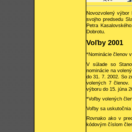
Novozvolený výbor 
svojho predsedu Sl
Petra Kasalovského
Dobrotu.
Voľby 2001
*Nominácie členov 
V súlade so Stano
nominácie na volený
do 31. 7. 2002. So z
volených 7 členov.
výboru do 15. júna 2
*Voľby volených čle
Voľby sa uskutočnia 
Rovnako ako v pred
kódovým číslom člen