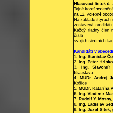
Hlasovací lístok č. . .
Tajné korešpodenčné
na 12. volebné obdob
Na základe štyroch 
zostavená kandidátk
Každý riadny člen 
čísla
svojich siedmich kan
Kandidáti v abece
1.
Ing. Stanislav Čo
2.
Ing. Peter Hrinko
3.
Ing. Slavomír 
Bratislava
4.
MUDr. Andrej J
Košice
5.
MUDr. Katarína P
6.
Ing. Vladimír Mas
7.
Rudolf Y. Mosny,
8.
Ing. Ladislav Se
9.
Ing. Jozef Sitek,
g