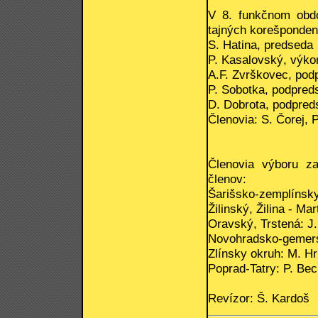
V 8. funkčnom obdo
tajných korešponden
S. Hatina, predseda
P. Kasalovský, výk
A.F. Zvrškovec, pod
P. Sobotka, podpred
D. Dobrota, podpred
Členovia: S. Čorej, 
Členovia výboru za
členov:
Šarišsko-zemplínsky
Žilinský, Žilina - Mar
Oravský, Trstená: J.
Novohradsko-gemers
Zlínsky okruh: M. H
Poprad-Tatry: P. Be
Revízor: Š. Kardoš