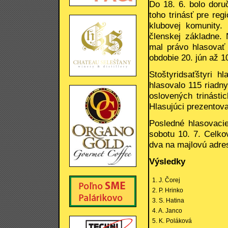
Do 18. 6. bolo doru
toho trinásť pre re
klubovej komunity.
členskej základne. 
mal právo hlasovať 
obdobie 20. jún až 10
Stoštyridsaťštyri h
hlasovalo 115 riadny
oslovených trinásti
Hlasujúci prezentoval
Posledné hlasovacie
sobotu 10. 7. Celko
dva na majlovú adre
Výsledky
1. J. Čorej
2. P. Hrinko
3. S. Hatina
4. A. Janco
5. K. Poláková