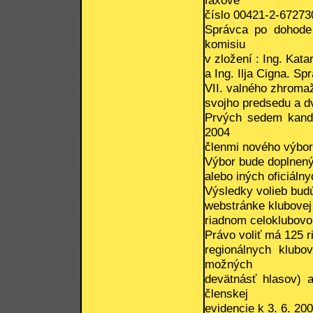
faxové
číslo 00421-2-67273
Správca po dohode 
komisiu
v zložení : Ing. Kat
a Ing. Ilja Cigna. S
VII. valného zhromaž
svojho predsedu a d
Prvých sedem kandi
2004
členmi nového výbor
Výbor bude doplnený
alebo iných oficiál
Výsledky volieb bud
webstránke klubovej 
riadnom celoklubov
Právo voliť má 125 r
regionálnych klub
možných
devätnásť hlasov)
členskej
evidencie k 3. 6. 200