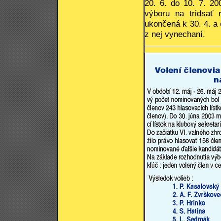
20. 6. do 10. 7. 2
výboru na tridsať 
ukončená k 30. 4. a 
z nej vynechaní.