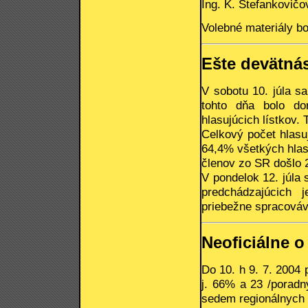
Ing. K. Štefankovičo
Volebné materiály bo
Ešte devätnás
V sobotu 10. júla s
tohto dňa bolo do
hlasujúcich lístkov. 
Celkový počet hlasuj
64,4% všetkých hlas
členov zo SR došlo 2
V pondelok 12. júla
predchádzajúcich j
priebežne spracováv
Neoficiálne 
Do 10. h 9. 7. 2004 
j. 66% a 23 /poradný
sedem regionálnych z