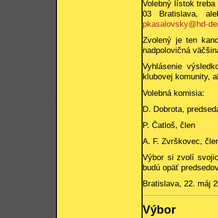
Volebný lístok treb
03 Bratislava, al
pkasalovsky@hd-de
Zvolený je ten kand
nadpolovičná väčšin
Vyhlásenie výsledk
klubovej komunity, 
Volebná komisia:
D. Dobrota, predsed
P. Čatloš, člen
A. F. Zvrškovec, čle
Výbor si zvolí svoj
budú opäť predsedovi
Bratislava, 22. máj 
Výbor