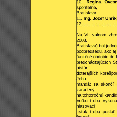
10.
Regina Ovesn
sporiteľne,
Bratislava
11.
Ing. Jozef Uhrík
12. . . . . . . . . . . . . . 
Na VI. valnom zhro
2003,
Bratislava) bol jed
podpredsedu, ako aj
funkčné obdobie dr.
predchádzajúcich St
histórii
doterajších korešpo
Jeho
mandát sa skončí 
zaradený
na tohtoročnú kandid
Voľbu treba vykona
hlasovací
lístok treba posla