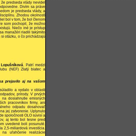
, že predseda vlády nevidel
 zodpovedne. Divím sa práve
dsedom je predseda vlády, a
disciplínu. Zhodou okolností
diel bol v tom, že bol členom
, že som pochopil, že možno
tujú. Niečo iné je prístup
sa manažéri riadili takýmito
 si otázku, o čo prichádzajú
 Lopušníková
. Patrí medzi
lubu (NEF) Zlatý biatec a
sa prejavilo aj na vašom
ladilo a vydalo v oblasti
 odpadov, prírody. V prvých
y na dosiahnutie emisných
ších pracovníkov firmy, ani
nálneho odpadu dosahovať
na jej zatvorenie. Uplynulo
de spoločnosti OLO súvisí a
v, aj tento bol tesne pred
ňom uvedené boli posunuté.
a 2,5-miliardová investícia.
 na uľahčenie realizácie