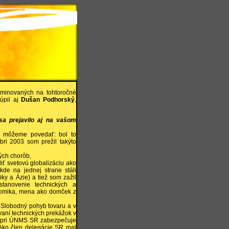
ominovaných na tohtoročné
úpil aj
Dušan Podhorský
,
sa prejavilo aj na vašom
m môžeme povedať: bol to
bri 2003 som prežil takýto
ných chorôb,
diť svetovú globalizáciu ako
kde na jednej strane stáli
iky a Ázie) a tiež som zažil
 stanovenie technických a
onomika, mena ako domček z
 Slobodný pohyb tovaru a v
vaní technických prekážok v
O pri ÚNMS SR zabezpečuje
 Ako člen delegácie SR mal