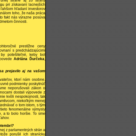
ruhej strane aj zo strany
gu pri získavaní lacnejších
a ľahšom hľadaní investorov
signálom toho, že naša práca
o fakt nás výrazne posúva
dmetom činnosti.
htoročné prestížne ceny
ovnaní s predchádzajúcimi
by potešiteľné, keby bol
dpovede
Adriána Ďurčeka
,
sa prejavilo aj na vašom
ateľov, ktorí nám osobne,
zmluvné podmienky poskytnúť
sme neporušovali zákon o
anocami dostali výpovede z
ie kvôli nespokojnosti, tak
chamtivcom, niekoľkým menej
ednávať o tom istom, s tým
 tieto fenomenálne výmysly
e, a to bolo horšie. To sme
ťahov.
ptembri?
dnej z parlamentných strán a
tože porušil ich stranícku