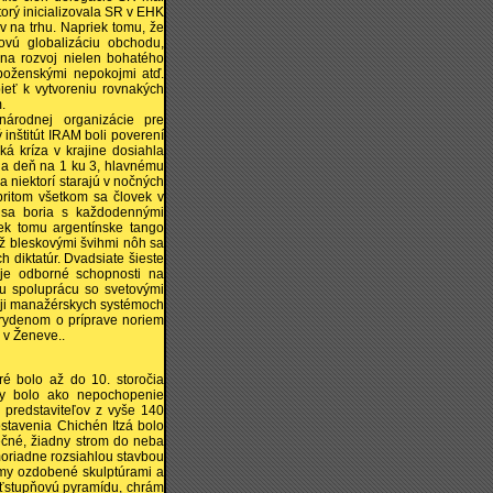
torý inicializovala SR v EHK
v na trhu. Napriek tomu, že
ovú globalizáciu obchodu,
 na rozvoj nielen bohatého
boženskými nepokojmi atď.
eť k vytvoreniu rovnakých
.
árodnej organizácie pre
 inštitút IRAM boli poverení
á kríza v krajine dosiahla
na deň na 1 ku 3, hlavnému
a niektorí starajú v nočných
pritom všetkom sa človek v
o sa boria s každodennými
ek tomu argentínske tango
až bleskovými švihmi nôh sa
 diktatúr. Dvadsiate šieste
oje odborné schopnosti na
iu spoluprácu so svetovými
zvoji manažérskych systémoch
rydenom o príprave noriem
v Ženeve..
ré bolo až do 10. storočia
by bolo ako nepochopenie
h predstaviteľov z vyše 140
ostavenia Chichén Itzá bolo
večné, žiadny strom do neba
moriadne rozsiahlou stavbou
ámy ozdobené skulptúrami a
väťstupňovú pyramídu, chrám