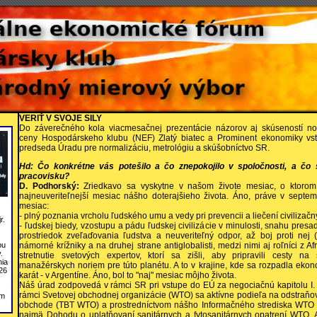
VERIŤ V SVOJE SILY
Do záverečného kola viacmesačnej prezentácie názorov aj skúseností n
ceny Hospodárskeho klubu (NEF) Zlatý biatec a Prominent ekonomiky vst
predseda Úradu pre normalizáciu, metrológiu a skúšobníctvo SR.
Hd: Čo konkrétne vás potešilo a čo znepokojilo v spoločnosti, a čo 
pracovisku?
D. Podhorský:
Zriedkavo sa vyskytne v našom živote mesiac, o ktoro
najneuveriteľnejší mesiac nášho doterajšieho života. Áno, práve v septem
mesiac:
- plný poznania vrcholu ľudského umu a vedy pri prevencii a liečení civilizač
r.
- ľudskej biedy, vzostupu a pádu ľudskej civilizácie v minulosti, snahu presa
prostriedok zveľaďovania ľudstva a neuveriteľný odpor, až boj proti nej (
bu
námorné krížniky a na druhej strane antiglobalisti, medzi nimi aj roľníci z Afr
.
stretnutie svetových expertov, ktorí sa zišli, aby pripravili cesty na
nia
manažérskych noriem pre túto planétu. A to v krajine, kde sa rozpadla ek
26
karát - v Argentíne. Áno, bol to "naj" mesiac môjho života.
Náš úrad zodpovedá v rámci SR pri vstupe do EÚ za negociačnú kapitolu I.
rámci Svetovej obchodnej organizácie (WTO) sa aktívne podieľa na odstraňo
om
obchode (TBT WTO) a prostredníctvom nášho Informačného strediska WT
najmä Dohodu o uplatňovaní sanitárnych a fytosanitárnych opatrení WTO.