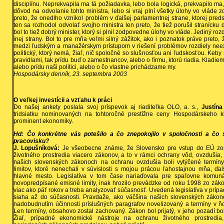
disciplínu. Neprekvapila ma tá požiadavka, lebo bola logická, prekvapilo ma
dôvod na odvolanie tohto ministra, lebo si vraj plní všetky úlohy vo vláde
preto, že onedlho vznikol problém v ďalšej parlamentnej strane, ktorej pre
ten sa rozhodol odvolať svojho ministra len preto, že tiež porušil stranícku 
bol to tiež dobrý minister, ktorý si plnil zodpovedne úlohy vo vláde. Jediný roz
inej strany. Bol to pre mňa veľmi silný zážitok, ako i poznatok práve preto
medzi ľudským a manažérskym prístupom v riešení problémov rozdiely neexis
politický, ktorý nemá, žiaľ, nič spoločné so slušnosťou ani ľudskosťou. Keby 
pravidlami, tak prídu buď o zamestnancov, alebo o firmu, ktorú riadia. Kladiem
alebo prídu naši politici, alebo o čo vlastne prichádzame my.
Hospodársky denník, 23. septembra 2003
O veľkej investícii a vzťahu k práci
Do našej ankety poslala svoj príspevok aj riaditeľka OLO, a. s.,
Justína
tridsiatku nominovaných na tohtoročné prestížne ceny Hospodárskeho k
prominent ekonomiky.
Hd: Čo konkrétne vás potešilo a čo znepokojilo v spoločnosti a čo 
pracovisku?
J. Lopušníková:
Je všeobecne známe, že Slovensko pre vstup do EÚ zosú
životného prostredia viacero zákonov, a to v rámci ochrany vôd, ovzdušia,
našich slovenských zákonoch na ochranu ovzdušia boli vytýčené termín
limitov, ktoré nenechali v súvislosti s mojou prácou ľahostajnou mňa, ďal
hlavné mesto. Legislatíva v tom čase nariaďovala pre spaľovne komu
novopredpísané emisné limity, inak hrozilo prevádzke od roku 1998 zo záko
viac ako päť rokov a treba analyzovať súčasnosť. Uvedená legislatíva v prípa
siaha až do súčasnosti. Pravdaže, ako väčšina našich slovenských zákono
nadobudnutím účinnosti príslušných paragrafov novelizovaný a termíny v 
Len termíny, obsahovo zostal zachovaný. Zákon bol prijatý, v jeho pozadí bol
Žiaľ, prípadné ekonomické nástroje na ochranu životného prostredia,