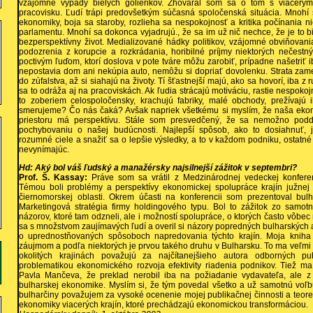
vzájomné výpady bielych golierikov. Zhováral som sa o tom s viacerým
pracovisku. Ľudí trápi predovšetkým súčasná spoločenská situácia. Mnohí s
ekonomiky, boja sa staroby, rozlieha sa nespokojnosť a kritika počínania ni
parlamentu. Mnohí sa dokonca vyjadrujú., že sa im už nič nechce, že je to bi
bezperspektívny život. Medializované hádky politikov, vzájomné obviňovani
podozrenia z korupcie a rozkrádania, horibilné príjmy niektorých nečest
poctivým ľuďom, ktorí doslova v pote tváre môžu zarobiť, prípadne našetriť i
nepostavia dom ani nekúpia auto, nemôžu si dopriať dovolenku. Strata za
do zúfalstva, až si siahajú na životy. Tí šťastnejší majú, ako sa hovorí, iba z
sa to odráža aj na pracoviskách. Ak ľudia strácajú motiváciu, rastie nespokoj
to zoberiem celospoločensky, krachujú fabriky, malé obchody, prežívajú
smerujeme? Čo nás čaká? Avšak napriek všetkému si myslím, že naša eko
priestoru má perspektívu. Stále som presvedčený, že sa nemožno pod
pochybovaniu o našej budúcnosti. Najlepší spôsob, ako to dosiahnuť, j
rozumné ciele a snažiť sa o lepšie výsledky, a to v každom podniku, ostatné
nevynímajúc.
Hd: Aký bol váš ľudský a manažérsky najsilnejší zážitok v septembri?
Prof. Š. Kassay:
Práve som sa vrátil z Medzinárodnej vedeckej konferen
Témou boli problémy a perspektívy ekonomickej spolupráce krajín južnej
čiernomorskej oblasti. Okrem účasti na konferencii som prezentoval bul
Marketingová stratégia firmy holdingového typu. Bol to zážitok zo samot
názorov, ktoré tam odzneli, ale i možností spolupráce, o ktorých často vôbe
sa s množstvom zaujímavých ľudí a overil si názory popredných bulharských a
o uprednostňovaných spôsoboch napredovania týchto krajín. Moja kniha 
záujmom a podľa niektorých je prvou takého druhu v Bulharsku. To ma veľmi 
okolitých krajinách považujú za najčítanejšieho autora odborných pub
problematikou ekonomického rozvoja efektivity riadenia podnikov. Tiež ma 
Pavla Mančeva, že preklad nerobil iba na požiadanie vydavateľa, ale
bulharskej ekonomike. Myslím si, že tým povedal všetko a už samotnú voľbu
bulharčiny považujem za vysoké ocenenie mojej publikačnej činnosti a teore
ekonomiky viacerých krajín, ktoré prechádzajú ekonomickou transformáciou.