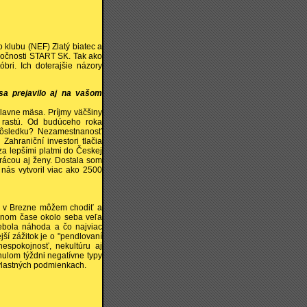
klubu (NEF) Zlatý biatec a
ločnosti START SK. Tak ako
óbri. Ich doterajšie názory
sa prejavilo aj na vašom
hlavne mäsa. Príjmy väčšiny
 rastú. Od budúceho roka
dôsledku? Nezamestnanosť
Zahraniční investori tlačia
za lepšími platmi do Českej
prácou aj ženy. Dostala som
 nás vytvoril viac ako 2500
e v Brezne môžem chodiť a
dnom čase okolo seba veľa
nebola náhoda a čo najviac
ší zážitok je o "pendlovaní
nespokojnosť, nekultúru aj
ulom týždni negatívne typy
 vlastných podmienkach.