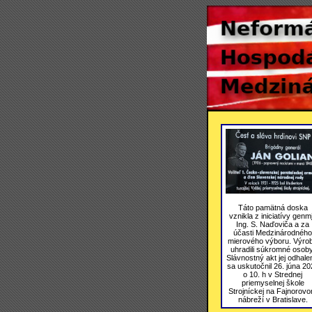
Táto pamätná doska
vznikla z iniciatívy genmj
Ing. S. Naďoviča a za
účasti Medzinárodného
mierového výboru. Výro
uhradili súkromné osoby
Slávnostný akt jej odhale
sa uskutočnil 26. júna 20
o 10. h v Strednej
priemyselnej škole
Strojníckej na Fajnorov
nábreží v Bratislave.