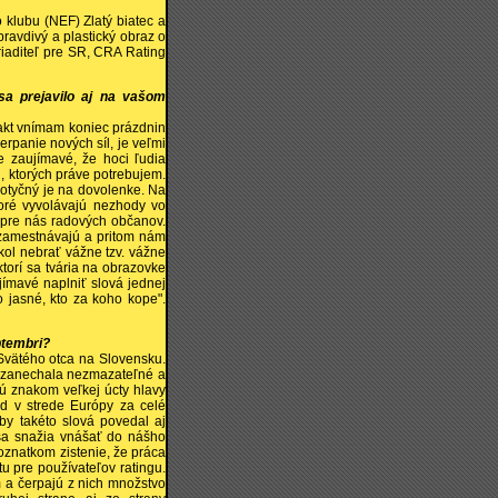
klubu (NEF) Zlatý biatec a
pravdivý a plastický obraz o
 riaditeľ pre SR, CRA Rating
sa prejavilo aj na vašom
akt vnímam koniec prázdnin
rpanie nových síl, je veľmi
e zaujímavé, že hoci ľudia
h, ktorých práve potrebujem.
dotyčný je na dovolenke. Na
toré vyvolávajú nezhody vo
" pre nás radových občanov.
 zamestnávajú a pritom nám
ykol nebrať vážne tzv. vážne
ktorí sa tvária na obrazovke
jímavé naplniť slová jednej
o jasné, kto za koho kope".
ptembri?
vätého otca na Slovensku.
s zanechala nezmazateľné a
sú znakom veľkej úcty hlavy
od v strede Európy za celé
by takéto slová povedal aj
 sa snažia vnášať do nášho
oznatkom zistenie, že práca
u pre používateľov ratingu.
 a čerpajú z nich množstvo