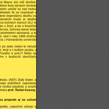
tvá Mayov pre náš dnešok.
ktorá bola zdrojom čerstvej
odarilo udržať sa nad vodou
okladalo že sa rozprávali s
m máme legendárnu studňu na
slavskom hrade je studňa
e na bočných múroch (8,2 m
o o život, a nie o finančné
ádcovia, bohovia danej doby
le predmetom skúmania, a to
to, keď v roku 1966 družica
a z Harvardovej univerzity
i po sebe nielen to minulé
, kroji a v kultúre jazyka, v
Považia a pod.)? Alebo sa
ho v budúcich storočiach
lubu (NEF) Zlatý biatec a
ajú príležitosť naposledy
vznikol plastický a svojím
otvára
prof. Štefan Kassay
,
sa prejavilo aj na vašom
pätie, ustavičné súboje a