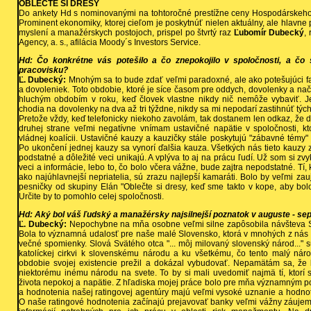
OBLEČTE SI DRESY
Do ankety Hd s nominovanými na tohtoročné prestížne ceny Hospodárskeho 
Prominent ekonomiky, ktorej cieľom je poskytnúť nielen aktuálny, ale hlavne 
myslení a manažérskych postojoch, prispel po štvrtý raz
Ľubomír Dubecký
,
Agency, a. s., afilácia Moody´s Investors Service.
Hd: Čo konkrétne vás potešilo a čo znepokojilo v spoločnosti, a čo 
pracovisku?
Ľ. Dubecký:
Mnohým sa to bude zdať veľmi paradoxné, ale ako potešujúci f
a dovoleniek. Toto obdobie, ktoré je síce časom pre oddych, dovolenky a nače
hluchým obdobím v roku, keď človek vlastne nikdy nič nemôže vybaviť. J
chodia na dovolenky na dva až tri týždne, nikdy sa mi nepodarí zastihnúť týc
Pretože vždy, keď telefonicky niekoho zavolám, tak dostanem len odkaz, že 
druhej strane veľmi negatívne vnímam ustavičné napätie v spoločnosti, k
vládnej koalícii. Ustavičné kauzy a kauzičky stále poskytujú "zábavné témy
Po ukončení jednej kauzy sa vynorí ďalšia kauza. Všetkých nás tieto kauzy
podstatné a dôležité veci unikajú. A vplýva to aj na prácu ľudí. Už som si zv
veci a informácie, lebo to, čo bolo včera vážne, bude zajtra nepodstatné. Tí, 
ako najúhlavnejší nepriatelia, sú zrazu najlepší kamaráti. Bolo by veľmi zau
pesničky od skupiny Elán "Oblečte si dresy, keď sme takto v kope, aby bol
Určite by to pomohlo celej spoločnosti.
Hd: Aký bol váš ľudský a manažérsky najsilnejší poznatok v auguste - se
Ľ. Dubecký:
Nepochybne na mňa osobne veľmi silne zapôsobila návšteva S
Bola to významná udalosť pre naše malé Slovensko, ktorá v mnohých z ná
večné spomienky. Slová Svätého otca "... môj milovaný slovenský národ..." 
katolíckej cirkvi k slovenskému národu a ku všetkému, čo tento malý nár
obdobie svojej existencie prežil a dokázal vybudovať. Nepamätám sa, že 
niektorému inému národu na svete. To by si mali uvedomiť najmä tí, ktorí
života nepokoj a napätie. Z hľadiska mojej práce bolo pre mňa významným p
a hodnotenia našej ratingovej agentúry majú veľmi vysoké uznanie a hodnot
O naše ratingové hodnotenia začínajú prejavovať banky veľmi vážny záujem