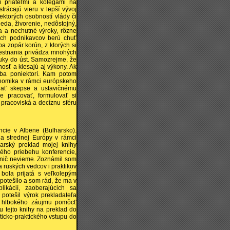
i priateľmi a kolegami na
trácajú vieru v lepší vývoj
ektorých osobností vlády či
eda, živorenie, nedôstojný,
a a nechutné výroky, rôzne
ných podnikavcov berú chuť
ba zopár korún, z ktorých si
mestnania privádza mnohých
 ruky do úst. Samozrejme, že
nosť a klesajú aj výkony. Ak
 iba poniektorí. Kam potom
nomika v rámci európskeho
dať skepse a ustavičnému
e pracovať, formulovať si
 pracoviská a decíznu sféru
cie v Albene (Bulharsko).
 a strednej Európy v rámci
harský preklad mojej knihy
ného priebehu konferencie,
c nič nevieme. Zoznámil som
 ruských vedcov i praktikov
bola prijatá s veľkolepým
potešilo a som rád, že ma v
likácií, zaoberajúcich sa
potešil výrok prekladateľa
 z hlbokého záujmu pomôcť
 tejto knihy na preklad do
ticko-praktického vstupu do