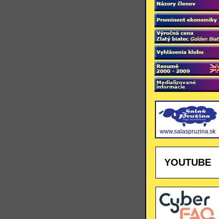
www.salaspruzina.sk
YOUTUBE