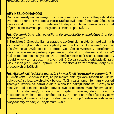
Hospodársky denník, 1. októbra 2003
ABY NEŠLO O NÁHODU
Do našej ankety nominovaných na tohtoročné prestížne ceny Hospodárskeho 
Prominent ekonomiky prispela
Ingrid Slučiaková
, generálna manažérka spo
všetci ostatní nominovaní, bude mať k dispozícii tento priestor ešte v okt
nájdete aj na www.hospodarskyklub.sk, v menu pod Názory.
Hd: Čo konkrétne vás potešilo a čo znepokojilo v spoločnosti, a čo 
pracovisku?
I. Slučiaková:
Znepokojila ma správa o zvýšení cien niektorých potravín, a 
sa neveľmi hýbu nahor, ale výdavky na život - na domácnosť rastú a
očakávame aj zvýšenie cien energie. Čo nám to vynesie v konečnom 
vykazuje síce určité poklesy v percentách, ale ako to vlastne je skutočne? 
našich ľudí do minimálnych miezd a nemálo z nich rieši situáciu odchodom 
republiky. Aký to má dosah na život rodín? Čoraz častejšie odchádzajú za 
však aspoň jednu dobrú správu. Je o investorovi zo zahraničia, ktorý by u
pracovných príležitostí.
Hd: Aký bol váš ľudský a manažérsky najsilnejší poznatok v septembri?
I. Slučiaková:
Spočíva v tom, že po malom chirurgickom zásahu na klinik
pohybovať sa bez akýchkoľvek bolestí. Teším sa aj tomu, že mám v posle
známych, ktorým sa narodilo dieťa alebo len čakajú bábätká. Kiežby to 
mladých ľudí si mohlo sociálne dovoliť svojho potomka. Manažérsky najsilnej
ľudí z firmy do firmy", pri ktorom ani nejde o peniaze, ale o tú večnú 
neschopnosť vnímať seba samého kriticky. Nemenej na mňa pôsobili v uplyn
manažérov, ktorí nie sú schopní, či skôr nechcú rozvíjať cudzie know-how vo
Hospodársky denník, 29. septembra 2003