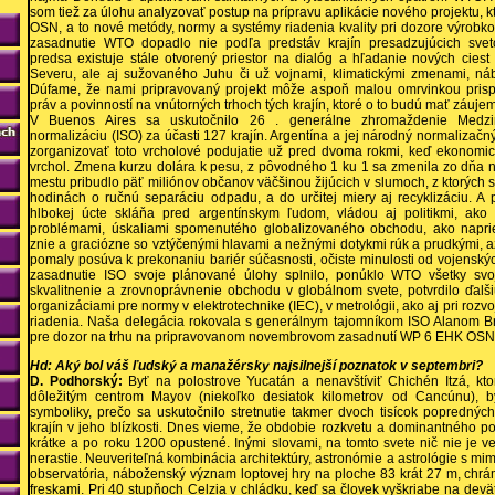
som tiež za úlohu analyzovať postup na prípravu aplikácie nového projektu, k
OSN, a to nové metódy, normy a systémy riadenia kvality pri dozore výrobko
zasadnutie WTO dopadlo nie podľa predstáv krajín presadzujúcich svet
predsa existuje stále otvorený priestor na dialóg a hľadanie nových ciest
Severu, ale aj sužovaného Juhu či už vojnami, klimatickými zmenami, ná
Dúfame, že nami pripravovaný projekt môže aspoň malou omrvinkou prispi
práv a povinností na vnútorných trhoch tých krajín, ktoré o to budú mať záujem
V Buenos Aires sa uskutočnilo 26 . generálne zhromaždenie Medzin
normalizáciu (ISO) za účasti 127 krajín. Argentína a jej národný normalizačný
zorganizovať toto vrcholové podujatie už pred dvoma rokmi, keď ekonomick
vrchol. Zmena kurzu dolára k pesu, z pôvodného 1 ku 1 sa zmenila zo dňa 
mestu pribudlo päť miliónov občanov väčšinou žijúcich v slumoch, z ktorých s
hodinách o ručnú separáciu odpadu, a do určitej miery aj recyklizáciu. A 
hlbokej úcte skláňa pred argentínskym ľudom, vládou aj politikmi, ak
problémami, úskaliami spomenutého globalizovaného obchodu, ako napri
znie a graciózne so vztýčenými hlavami a nežnými dotykmi rúk a prudkými, 
pomaly posúva k prekonaniu bariér súčasnosti, očiste minulosti od vojenských
zasadnutie ISO svoje plánované úlohy splnilo, ponúklo WTO všetky sv
skvalitnenie a zrovnoprávnenie obchodu v globálnom svete, potvrdilo ďalš
organizáciami pre normy v elektrotechnike (IEC), v metrológii, ako aj pri ro
riadenia. Naša delegácia rokovala s generálnym tajomníkom ISO Alanom B
pre dozor na trhu na pripravovanom novembrovom zasadnutí WP 6 EHK OSN 
Hd: Aký bol váš ľudský a manažérsky najsilnejší poznatok v septembri?
D. Podhorský:
Byť na polostrove Yucatán a nenavštíviť Chichén Itzá, kto
dôležitým centrom Mayov (niekoľko desiatok kilometrov od Cancúnu), 
symboliky, prečo sa uskutočnilo stretnutie takmer dvoch tisícok poprednýc
krajín v jeho blízkosti. Dnes vieme, že obdobie rozkvetu a dominantného p
krátke a po roku 1200 opustené. Inými slovami, na tomto svete nič nie je 
nerastie. Neuveriteľná kombinácia architektúry, astronómie a astrológie s mi
observatória, náboženský význam loptovej hry na ploche 83 krát 27 m, chr
freskami. Pri 40 stupňoch Celzia v chládku, keď sa človek vyškriabe na de