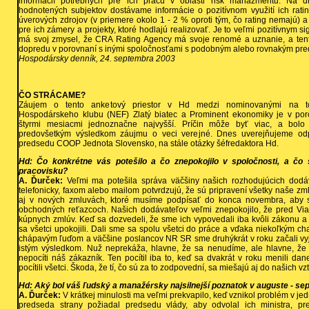
informácií potrebných pre ich prácu v oblasti risk manažmentu. Na d
hodnotených subjektov dostávame informácie o pozitívnom využití ich ratin
úverových zdrojov (v priemere okolo 1 - 2 % oproti tým, čo rating nemajú) 
pre ich zámery a projekty, ktoré hodlajú realizovať. Je to veľmi pozitívnym 
má svoj zmysel, že CRA Rating Agency má svoje renomé a uznanie, a tent
dopredu v porovnaní s inými spoločnosťami s podobným alebo rovnakým pre
Hospodársky denník, 24. septembra 2003
ČO STRÁCAME?
Záujem o tento anketový priestor v Hd medzi nominovanými na to
Hospodárskeho klubu (NEF) Zlatý biatec a Prominent ekonomiky je v por
štyrmi mesiacmi jednoznačne najvyšší. Príčin môže byť viac, a bolo 
predovšetkým výsledkom záujmu o veci verejné. Dnes uverejňujeme o
predsedu COOP Jednota Slovensko, na stále otázky šéfredaktora Hd.
Hd: Čo konkrétne vás potešilo a čo znepokojilo v spoločnosti, a čo 
pracovisku?
A. Ďurček:
Veľmi ma potešila správa väčšiny našich rozhodujúcich dodáv
telefonicky, faxom alebo mailom potvrdzujú, že sú pripravení všetky naše 
aj v nových zmluvách, ktoré musíme podpísať do konca novembra, aby 
obchodných reťazcoch. Našich dodávateľov veľmi znepokojilo, že pred Vi
kúpnych zmlúv. Keď sa dozvedeli, že sme ich vypovedali iba kvôli zákonu a n
sa všetci upokojili. Dali sme sa spolu všetci do práce a vďaka niekoľkým 
chápavým ľuďom a väčšine poslancov NR SR sme druhýkrát v roku začali vyj
istým výsledkom. Nuž neprekáža, hlavne, že sa nenudíme, ale hlavne, že
nepocíti náš zákazník. Ten pocítil iba to, keď sa dvakrát v roku menili dan
pocítili všetci. Škoda, že tí, čo sú za to zodpovední, sa miešajú aj do našich vz
Hd: Aký bol váš ľudský a manažérsky najsilnejší poznatok v auguste - se
A. Ďurček:
V krátkej minulosti ma veľmi prekvapilo, keď vznikol problém v je
predseda strany požiadal predsedu vlády, aby odvolal ich ministra, pre