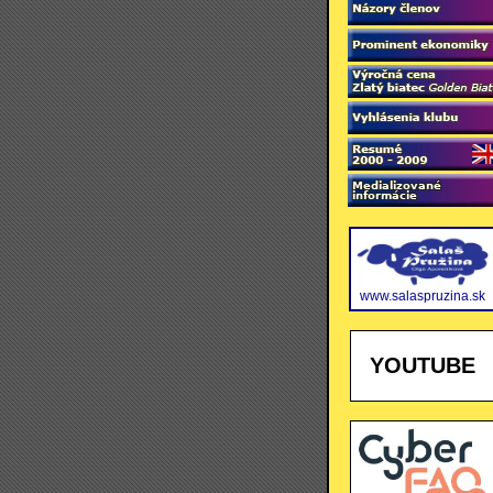
www.salaspruzina.sk
YOUTUBE