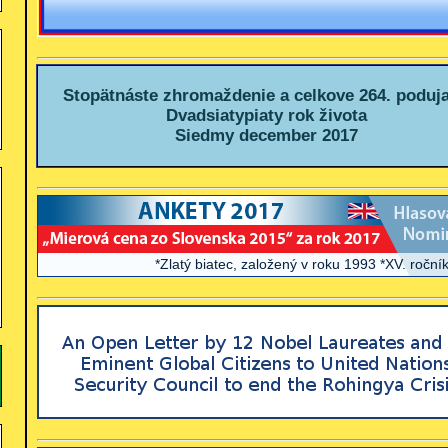
Stopätnáste zhromaždenie a celkove 264. poduja
Dvadsiatypiaty rok života
Siedmy december 2017
*Zlatý biatec, založený v roku 1993 *XV. ročník Worl