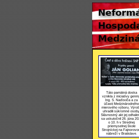
Táto pamätná doska
vznikla z iniciatívy genmj
Ing. S. Naďoviča a za
účasti Medzinárodného
mierového výboru. Výro
uhradili súkromné osoby
Slávnostný akt jej odhale
sa uskutočnil 26. júna 20
o 10. h v Strednej
priemyselnej škole
Strojníckej na Fajnorov
nábreží v Bratislave.