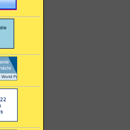
tie
d Politician *III. ročník Najsympatickejšia osobnosť slovenskej politiky