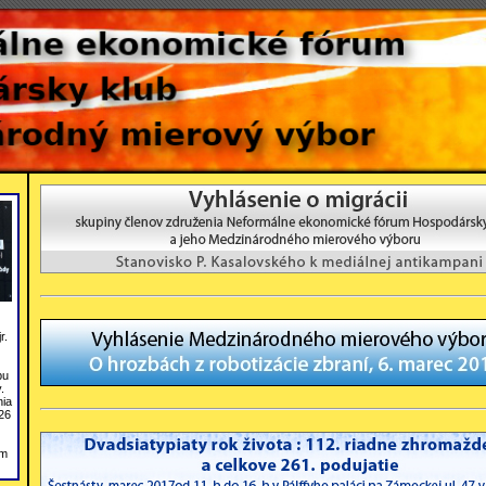
r.
bu
.
nia
26
om