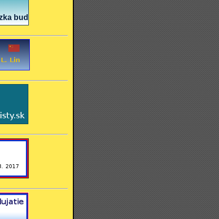
a budúcnosť - Ľudskosť a politická zodpovednost- Bezpečn