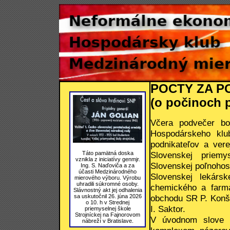
POCTY ZA P
(o počinoch 
Včera podvečer bo
Hospodárskeho klu
podnikateľov a vere
Slovenskej priem
Táto pamätná doska
vznikla z iniciatívy genmjr.
Slovenskej poľnohos
Ing. S. Naďoviča a za
účasti Medzinárodného
Slovenskej lekársk
mierového výboru. Výrobu
uhradili súkromné osoby.
chemického a farma
Slávnostný akt jej odhalenia
obchodu SR P. Konšt
sa uskutočnil 26. júna 2026
o 10. h v Strednej
I. Saktor.
priemyselnej škole
Strojníckej na Fajnorovom
V úvodnom slove s
nábreží v Bratislave.