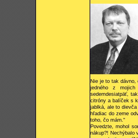
Nie je to tak dávno
jedného z mojich
sedemdesiatpäť, tak 
citróny a balíček s 
jablká, ale to dievč
hľadiac do zeme odve
toho, čo mám."
Povedzte, mohol som
nákup?! Nechýbalo ve