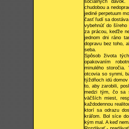
sociálnych dávok.
chudobou a nedoprac
jediné perpetuum mo
časť ľudí sa dostáv
vybehnúť do šíreho 
za prácou, keďže ne
jednom dni ráno ta
dopravu bez toho, a
seba.
Spôsob života tých
opakovaním robot
minulého storočia. 
otcovia so synmi, b
týždňoch idú domov n
to, aby zarobili, po
medzi tým, čo sa s
väčších miest, res
každodennou realito
ktorí sa odrazu do
kráľom. Bol síce do
kým mal. A keď nema
Rozdávať - predávať