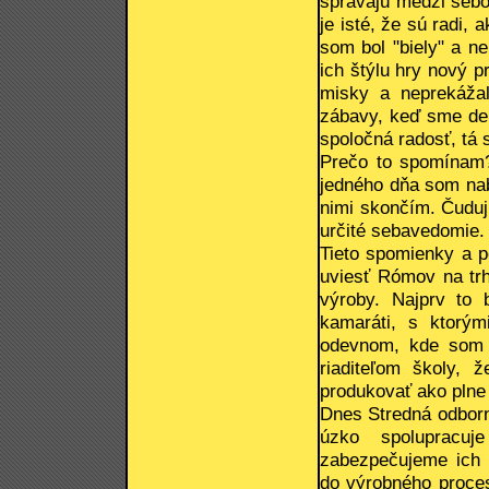
správajú medzi sebo
je isté, že sú radi,
som bol "biely" a n
ich štýlu hry nový p
misky a neprekáža
zábavy, keď sme deli
spoločná radosť, tá 
Prečo to spomínam?
jedného dňa som nabr
nimi skončím. Čuduj
určité sebavedomie.
Tieto spomienky a p
uviesť Rómov na trh
výroby. Najprv to 
kamaráti, s ktorý
odevnom, kde som s
riaditeľom školy,
produkovať ako plne 
Dnes Stredná odbor
úzko spolupracuj
zabezpečujeme ich p
do výrobného proces