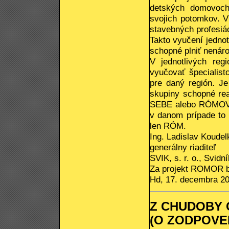
detských domovoch
svojich potomkov. V
stavebných profesiách
Takto vyučení jednot
schopné plniť nenáro
V jednotlivých reg
vyučovať špecialist
pre daný región. Je
skupiny schopné rea
SEBE alebo RÓMOVI
v danom prípade to 
len RÓM.
Ing. Ladislav Koudel
generálny riaditeľ
SVIK, s. r. o., Svidní
Za projekt ROMOR b
Hd, 17. decembra 2
Z CHUDOBY
(O ZODPOVE