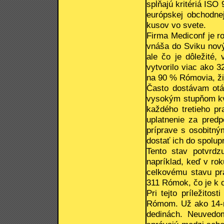
spĺňajú kritériá ISO
európskej obchodnej
kusov vo svete.
Firma Mediconf je r
vnáša do Sviku nový
ale čo je dôležité,
vytvorilo viac ako 
na 90 % Rómovia, ži
Často dostávam otá
vysokým stupňom kva
každého tretieho p
uplatnenie za predp
príprave s osobitný
dostať ich do spolup
Tento stav potvrdz
napríklad, keď v ro
celkovému stavu pr
311 Rómok, čo je k 
Pri tejto príležitos
Rómom. Už ako 14-r
dedinách. Neuvedo