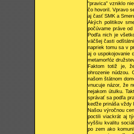
"pravica" vzniklo ni
čo hovoril. Vpravo 
aj časť SMK a Smeru
Akých politikov sme
počúvame práve od n
Podľa nich je všetk
väčšej časti odštátn
napriek tomu sa v p
aj o uspokojovanie 
metamorfóz družste
Faktom totiž je, ž
ohrozenie núdzou. 
našom štátnom domo
vnucuje názor, že n
nejakom útulku. Tak
správať sa podľa pra
keďže prináša vždy l
Našou výročnou cen
poctili viackrát aj 
vyššiu kvalitu soci
po zem ako komunita