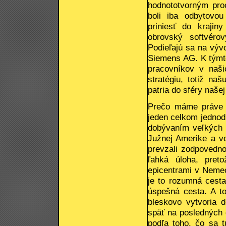
hodnototvorným pr
boli iba odbytovo
priniesť do krajin
obrovský softvéro
Podieľajú sa na výv
Siemens AG. K týmt
pracovníkov v naši
stratégiu, totiž naš
patria do sféry naše
Prečo máme práve m
jeden celkom jedno
dobývaním veľkých 
Južnej Amerike a vo
prevzali zodpovednos
ľahká úloha, pret
epicentrami v Nemec
je to rozumná cest
úspešná cesta. A to
bleskovo vytvoria 
späť na posledných
podľa toho, čo sa t