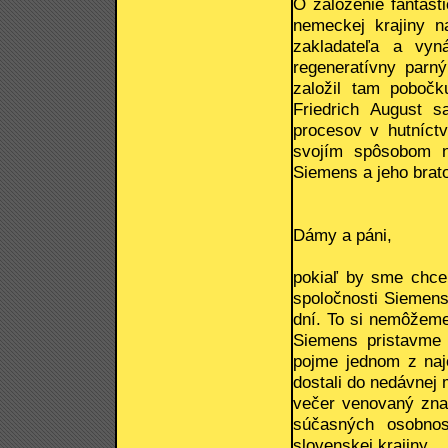
O založenie fantasti
nemeckej krajiny n
zakladateľa a vyn
regeneratívny parný
založil tam pobočk
Friedrich August s
procesov v hutníct
svojím spôsobom n
Siemens a jeho brat
Dámy a páni,
pokiaľ by sme chcel
spoločnosti Siemens 
dní. To si nemôžeme
Siemens pristavme 
pojme jednom z najo
dostali do nedávnej 
večer venovaný znač
súčasných osobno
slovenskej krajiny.