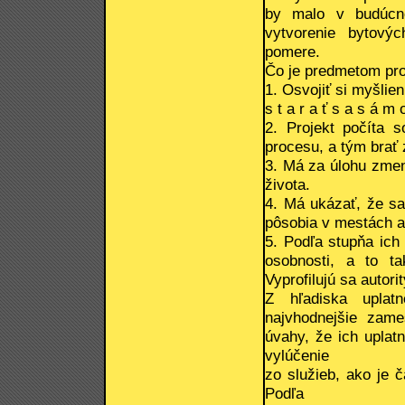
by malo v budúcnos
vytvorenie bytový
pomere.
Čo je predmetom pro
1. Osvojiť si myšlien
s t a r a ť s a s á m
2. Projekt počíta 
procesu, a tým brať
3. Má za úlohu zmen
života.
4. Má ukázať, že sa
pôsobia v mestách a
5. Podľa stupňa ich 
osobnosti, a to t
Vyprofilujú sa autor
Z hľadiska uplat
najvhodnejšie zam
úvahy, že ich uplat
vylúčenie
zo služieb, ako je 
Podľa