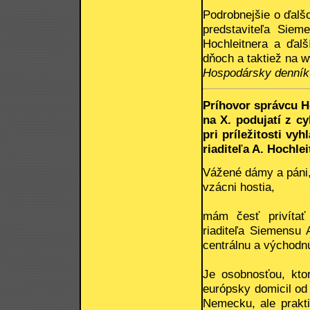
Podrobnejšie o ďalš
predstaviteľa Siem
Hochleitnera a ďalš
dňoch a taktiež na 
Hospodársky denník
Príhovor správcu 
na X. podujatí z c
pri príležitosti vy
riaditeľa A. Hochle
Vážené dámy a páni
vzácni hostia,
mám česť privítať
riaditeľa Siemensu 
centrálnu a východnú
Je osobnosťou, kto
európsky domicil od
Nemecku, ale prakti