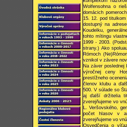
komplexom názorov
Wolfensohna o rieš
domácich pomeroch.
15. 12. pod titulko
dostupný na adrese
Koudelku, generálne
tohto mítingu vlast
1999 - 2003. (Podst
strany.) Ako spolu
Rómoch (Ne)Rómom
vznikol v závere no
Na záver poslednej k
výročnej ceny Ho
prestížneho oceneni
členov klubu a ďal
500. V súlade so Št
aj ďalší držitelia 
zverejňujeme vo vnú
L. Veršovského, gene
počet hlasov v an
zverejňujeme vo vnút
Osvedčenia o víťa