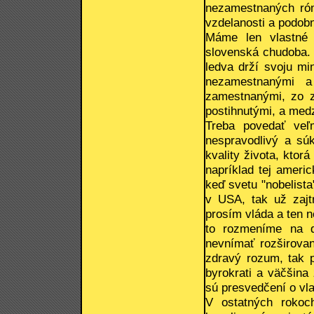
nezamestnaných róm
vzdelanosti a podob
Máme len vlastné 
slovenská chudoba. 
ledva drží svoju mi
nezamestnanými a 
zamestnanými, zo 
postihnutými, a medz
Treba povedať veľ
nespravodlivý a súk
kvality života, ktorá
napríklad tej ameri
keď svetu "nobelista
v USA, tak už zajtr
prosím vláda a ten n
to rozmeníme na d
nevnímať rozširovan
zdravý rozum, tak 
byrokrati a väčšina 
sú presvedčení o vla
V ostatných rokoch