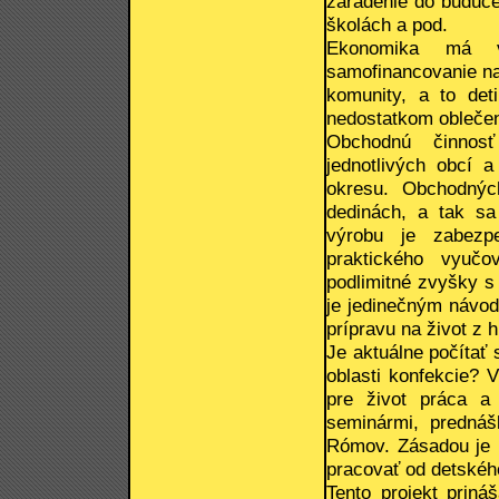
zaradenie do budúc
školách a pod.
Ekonomika má v
samofinancovanie na
komunity, a to det
nedostatkom oblečen
Obchodnú činnosť
jednotlivých obcí 
okresu. Obchodnýc
dedinách, a tak sa
výrobu je zabezp
praktického vyučo
podlimitné zvyšky s
je jedinečným návod
prípravu na život z 
Je aktuálne počítať
oblasti konfekcie? 
pre život práca a
seminármi, prednáš
Rómov. Zásadou je p
pracovať od detskéh
Tento projekt prin