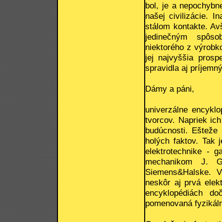
bol, je a nepochybn
našej civilizácie. 
stálom kontakte. Av
jedinečným spôso
niektorého z výrobk
jej najvyššia prosp
spravidla aj príjemný
Dámy a páni,
univerzálne encyklo
tvorcov. Napriek ich
budúcnosti. Ešteže 
holých faktov. Tak 
elektrotechnike - ga
mechanikom J. G.
Siemens&Halske. V
neskôr aj prvá elek
encyklopédiách d
pomenovaná fyzikálna