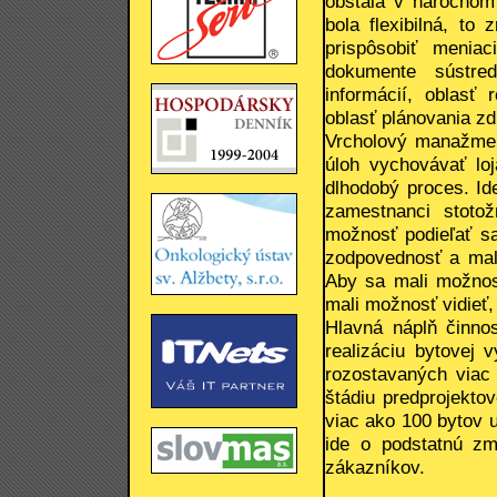
obstála v náročnom 
bola flexibilná, to
prispôsobiť menia
dokumente sústre
informácií, oblasť 
oblasť plánovania zdr
Vrcholový manažment
úloh vychovávať lo
dlhodobý proces. Id
zamestnanci stotožn
možnosť podieľať sa 
zodpovednosť a mali
Aby sa mali možnosť
mali možnosť vidieť,
Hlavná náplň činnos
realizáciu bytovej
rozostavaných viac
štádiu predprojekto
viac ako 100 bytov 
ide o podstatnú zm
zákazníkov.