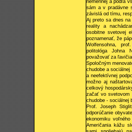
nemennej a podľa vše
sám a v pradávne sv
závislá od tímu, resp
Aj preto sa dnes na
reality a nachádz
osobitne svetovej 
poznamenať, že pápe
Wolfensohna, prof
politológa Johna 
považovať za ľavičia
Spoločným menovate
chudobe a sociálnej 
a neefektívnej podpo
možno aj naštartov
celkový hospodársky
začať vo svetovom m
chudobe - sociálnej 
Prof. Joseph Stigli
odporúčanie obyvateľ
ekonomiku voľného t
Američania kážu sl
sami spoliehajú n