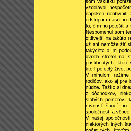
som vskutku ponížil
vzdelával nespoče
napokon neobvinili 
odstupom času preds
to, čím ho potešiť a 
Nespomenul som ten
citlivejší na takúto 
už ani nemôže žiť s
takýchto a im podo
dvoch stretol na s
postihnutých, ktor
ktorí po celý život p
V minulom režime 
rodičov, ako aj pre 
núdze. Ťažko si dne
z dôchodkov, niek
slabých pomerov. Ta
rovnosť šancí pre
spoločnosti a vôbec 
V našej spoločnost
niektorých iných št
počet tých, ktorým 