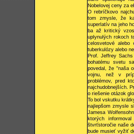
Nobelovej ceny za 
O rebríčkovo najchu
tom zmysle, že ka
superlatív na jeho h
ba až kritický vzo
uplynulých rokoch to
celosvetové alebo o
tuberkulózy alebo 
Prof. Jeffrey Sachs 
bohatému svetu sa
povedal, že "naša 
vojnu, než v príp
problémov, pred kt
najchudobnejších. Pr
o riešenie otázok gl
To bol vskutku krát
najlepšom zmysle sl
Jamesa Wolfensohna
ktorých informova
štvrťstoročie naše d
bude musieť vyžiť 