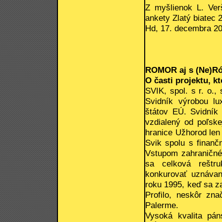
Z myšlienok L. Verš
ankety Zlatý biatec 
Hd, 17. decembra 2
ROMOR aj s (Ne)R
O časti projektu, k
SVIK, spol. s r. o.
Svidník výrobou l
štátov EÚ. Svidník 
vzdialený od poľsk
hranice Užhorod len
Svik spolu s finanč
Vstupom zahraničnéh
sa celková reštru
konkurovať uznáva
roku 1995, keď sa za
Profilo, neskôr zn
Palerme.
Vysoká kvalita pán