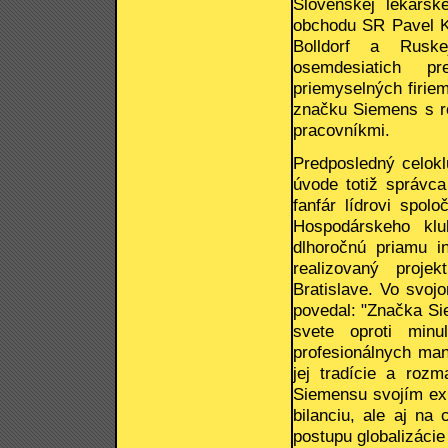
Slovenskej lekárske
obchodu SR Pavel Ko
Bolldorf a Ruske
osemdesiatich pr
priemyselných firiem
značku Siemens s r
pracovníkmi.
Predposledný celokl
úvode totiž správc
fanfár lídrovi spol
Hospodárskeho kl
dlhoročnú priamu 
realizovaný proje
Bratislave. Vo svoj
povedal: "Značka Si
svete oproti min
profesionálnych ma
jej tradície a roz
Siemensu svojím exp
bilanciu, ale aj n
postupu globalizácie