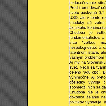
nedoceňovanie situá
Pred tromi desaťroč
svetu poskytnú 0,7 
USD, ale v tomto ro
chudoby sú veľmi-
ázijského kontinentu
Chudoba je veľkou
fundamentalistov, a
síce "veľkou ne
nespokojnosťou a u
latentnom stave, al
vážnym problémom v
Aj my na Slovensku 
svet. Nech sa tvárim
celého radu obcí, a
výnimočne. Aj preto
dôsledky vývoja č
spomedzi nich sa dá
Chudoba nie je chu
dokonca želanie ne
politikov vyhovuje, 