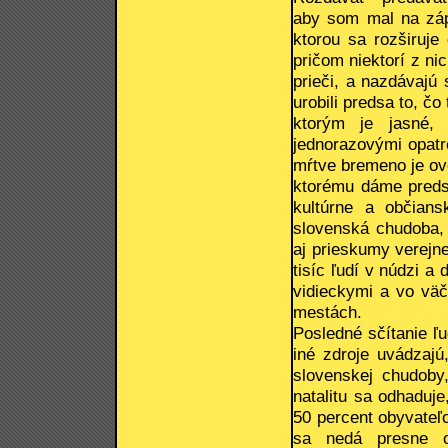
aby som mal na zápl
ktorou sa rozširuje
pričom niektorí z ni
prieči, a nazdávajú
urobili predsa to, č
ktorým je jasné, 
jednorazovými opatr
mŕtve bremeno je ov
ktorému dáme predst
kultúrne a občians
slovenská chudoba, 
aj prieskumy verejne
tisíc ľudí v núdzi 
vidieckymi a vo vä
mestách.
Posledné sčítanie ľ
iné zdroje uvádzajú
slovenskej chudoby
natalitu sa odhaduje
50 percent obyvateľo
sa nedá presne od