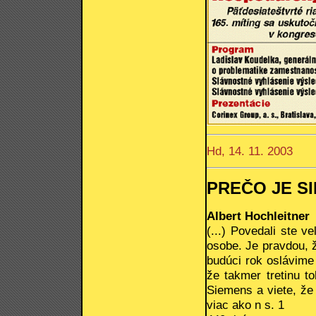
Hd, 14. 11. 2003
PREČO JE S
Albert Hochleitner
(...) Povedali ste v
osobe. Je pravdou, 
budúci rok oslávime
že takmer tretinu t
Siemens a viete, že
viac ako n s. 1