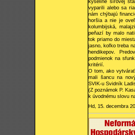
kyseline sírovej stá
vyparili alebo sa r
nám chýbajú financi
horšia a nie je ove
kolumbijská, malaj
peňazí by malo nati
tok priamo do miest
jasno, koľko treba n
hendikepov. Predo
podmienok na sfunkč
kritérií.
O tom, ako vytvárať
mali šancu na nový 
SVIK-u Svidník Ladi
(Z poznámok P. Kas
k úvodnému slovu na 
Hd, 15. decembra 2