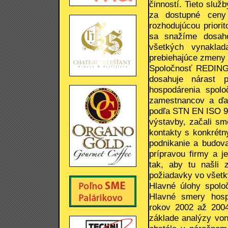
činností. Tieto služ
za dostupné ceny
rozhodujúcou priori
sa snažíme dosaho
všetkých vynaklad
prebiehajúce zmeny 
Spoločnosť REDING
dosahuje nárast p
hospodárenia spolo
zamestnancov a ďalš
podľa STN EN ISO 900
výstavby, začali sm
kontakty s konkrétn
podnikanie a budova
prípravou firmy a 
tak, aby tu našli z
požiadavky vo všetký
Hlavné úlohy spolo
Hlavné smery hosp
rokov 2002 až 2004
základe analýzy vonk