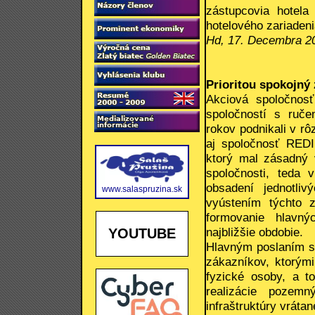
zástupcovia hotela
hotelového zariaden
Hd, 17. Decembra 2
Prioritou spokojný
Akciová spoločnos
spoločností s ruč
rokov podnikali v r
aj spoločnosť REDI
ktorý mal zásadný 
spoločnosti, teda 
obsadení jednotli
www.salaspruzina.sk
vyústením týchto 
formovanie hlavný
najbližšie obdobie.
YOUTUBE
Hlavným poslaním sp
zákazníkov, ktorými
fyzické osoby, a t
realizácie pozem
infraštruktúry vráta