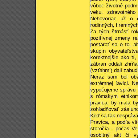
vôbec životné podmi
veku, zdravotného 
Nehovoriac už o d
rodinných, firemnýc
Za tých štrnásť rok
pozitívnej zmeny re
postarať sa o to, ab
skupín obyvateľstv
korektnejšie ako tí
zábran oddali zhŕňa
(vzťahmi) dali zabud
Neraz som bol obv
extrémnej ľavici. 
vypočujeme správu L
s rómskym etnikom
pravica, by mala by
zohľadňovať zásluho
Keď sa tak nespráva
Pravica, a podľa vše
storočia - počas Ve
osobitný akt či v