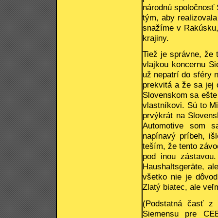
národnú spoločnosť 
tým, aby realizoval
snažíme v Rakúsku, 
krajiny.
Tiež je správne, že
vlajkou koncernu S
už nepatrí do sféry 
prekvitá a že sa jej
Slovenskom sa ešte 
vlastníkovi. Sú to M
prvýkrát na Slovens
Automotive som sa
napínavý príbeh, iš
teším, že tento závo
pod inou zástavou
Haushaltsgeräte, al
všetko nie je dôvod
Zlatý biatec, ale ve
(Podstatná časť z r
Siemensu pre CEE