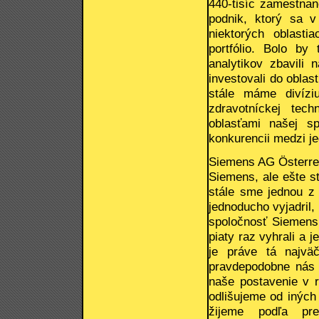
440-tisíc zamestnan
podnik, ktorý sa v
niektorých oblasti
portfólio. Bolo b
analytikov zbavili 
investovali do oblas
stále máme divízi
zdravotníckej tec
oblasťami našej s
konkurencii medzi je
Siemens AG Österreic
Siemens, ale ešte s
stále sme jednou z
jednoducho vyjadril,
spoločnosť Siemens 
piaty raz vyhrali a 
je práve tá najväč
pravdepodobne nás v
naše postavenie v 
odlišujeme od iných
žijeme podľa pre