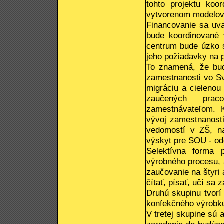
tohto projektu koor
vytvorenom modelov
Financovanie sa uva
bude koordinované 
centrum bude úzko s
jeho požiadavky na p
To znamená, že bud
zamestnanosti vo Sv
migráciu a cielenou
zaučených prac
zamestnávateľom. 
vývoj zamestnanosti
vedomostí v ZŠ, n
výskyt pre SOU - od
Selektívna forma 
výrobného procesu, a
zaučovanie na štyri 
čítať, písať, učí sa
Druhú skupinu tvorí
konfekčného výrobku
V tretej skupine sú