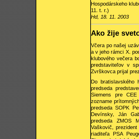
Hospodárskeho klubu
11. t. r.)
Hd, 18. 11. 2003
Ako žije sve
Včera po našej uzáv
a v jeho rámci X. po
klubového večera b
predstaviteľov v s
Zvrškovca prijal pre
Do bratislavského 
predseda predstave
Siemens pre CEE A
zozname prítomných 
predseda SOPK Pet
Devínsky, Ján Gab
predseda ZMOS Mi
Vaškovič, prezident
riaditeľa PSA Peuge