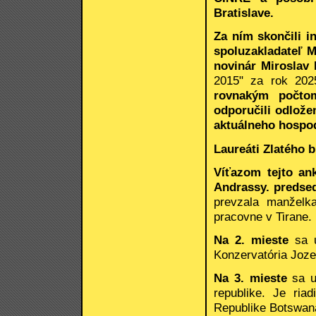
Bratislave.
Za ním skončili i
spoluzakladateľ 
novinár Miroslav
2015" za rok 202
rovnakým počtom
odporučili odlož
aktuálneho hospod
Laureáti Zlatého 
Víťazom tejto ank
Andrassy. predse
prevzala manželk
pracovne v Tirane.
Na 2. mieste
sa u
Konzervatória Joz
Na 3. mieste
sa 
republike. Je ri
Republike Botswana