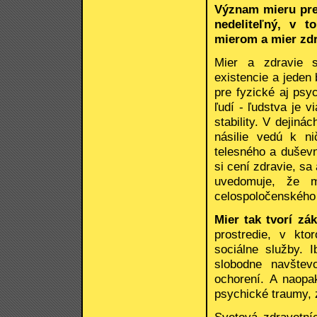
Význam mieru pre 
nedeliteľný, v t
mierom a mier zd
Mier a zdravie s
existencie a jeden
pre fyzické aj psy
ľudí - ľudstva je 
stability. V dejiná
násilie vedú k ni
telesného a duševn
si cení zdravie, sa
uvedomuje, že m
celospoločenského 
Mier tak tvorí zá
prostredie, v kt
sociálne služby. 
slobodne navštev
ochorení. A naopa
psychické traumy, 