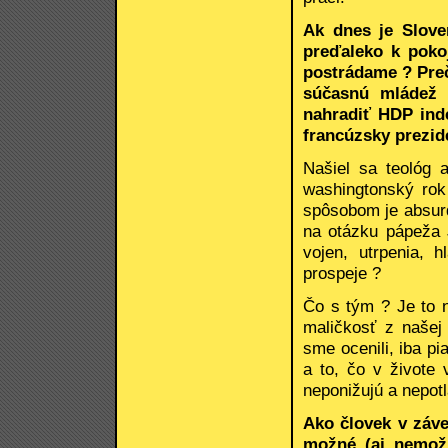
Ak dnes je Slove
preďaleko k poko
postrádame ? Preč
súčasnú mládež 
nahradiť HDP inde
francúzsky prezid
Našiel sa teológ 
washingtonský rok
spôsobom je absurd
na otázku pápeža J
vojen, utrpenia, 
prospeje ?
Čo s tým ? Je to n
maličkosť z našej
sme ocenili, iba pia
a to, čo v živote 
neponižujú a nepotl
Ako človek v záve
možné (aj nemožn