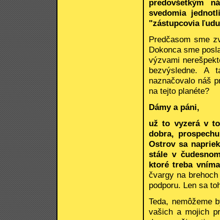
predovšetkým ná
svedomia jednotl
"zástupcovia ľudu
Predčasom sme zve
Dokonca sme poslal
výzvami nerešpekto
bezvýsledne. A t
naznačovalo náš pr
na tejto planéte?
Dámy a páni,
už to vyzerá v t
dobra, prospechu
Ostrov sa napriek
stále v čudesnom
ktoré treba vním
čvargy na brehoch 
podporu. Len sa to
Teda, nemôžeme byť
vašich a mojich pr