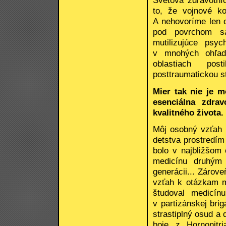
Svetová zdravotní
to, že vojnové ko
A nehovoríme len o
pod povrchom sa
mutilizujúce psyc
v mnohých ohľado
oblastiach pos
posttraumatickou s
Mier tak nie je m
esenciálna zdra
kvalitného života.
Môj osobný vzťah 
detstva prostredím
bolo v najbližšom
medicínu druhým 
generácii... Zárov
vzťah k otázkam m
študoval medicín
v partizánskej bri
strastiplný osud a
boje z Hornonitri