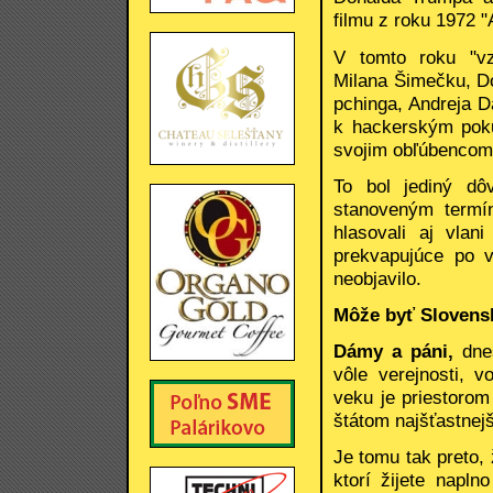
filmu z roku 1972 "
V tomto roku "vz
Milana Šimečku, Do
pchinga, Andreja D
k hackerským poku
svojim obľúbencom
To bol jediný dô
stanoveným termín
hlasovali aj vlan
prekvapujúce po v
neobjavilo.
Môže byť Slovensk
Dámy a páni,
dne
vôle verejnosti, v
veku je priestoro
štátom najšťastnejš
Je tomu tak preto, 
ktorí žijete napln