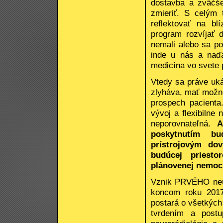
dostavba a zväčše
zmieriť. S celým 
reflektovať na bl
program rozvíjať 
nemali alebo sa po
inde u nás a naďa
medicína vo svete 
Vtedy sa práve uká
zlyháva, mať možno
prospech pacienta
vývoj a flexibilne
neporovnateľná.
A
poskytnutím b
prístrojovým do
budúcej priesto
plánovenej nemocn
Vznik PRVÉHO neur
koncom roku 2017.
postará o všetkých
tvrdením a post