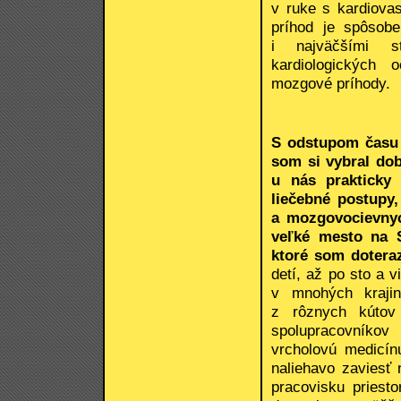
v ruke s kardiova
príhod je spôsobe
i najväčšími st
kardiologických 
mozgové príhody.
S odstupom času 
som si vybral dob
u nás prakticky 
liečebné postupy,
a mozgovocievnyc
veľké mesto na S
ktoré som dotera
detí, až po sto a 
v mnohých krajin
z rôznych kútov
spolupracovníkov
vrcholovú medicínu
naliehavo zaviesť
pracovisku priest