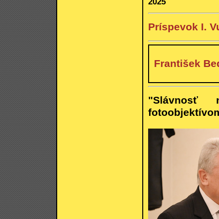
2025
Príspevok I. V
František Be
"Slávnosť 
fotoobjektívo