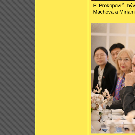
P. Prokopovič, býv
Machová a Miriam 