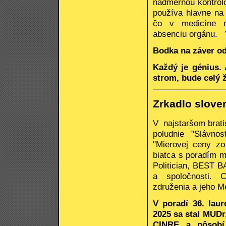
nadmernou kontrolo
používa hlavne na 
čo v medicíne m
absenciu orgánu.
Bodka na záver od
Každý je génius. 
strom, bude celý 
Zrkadlo slove
V najstaršom brati
poludnie "Slávno
"Mierovej ceny zo
biatca s poradím m
Politician, BEST B
a spoločnosti. C
združenia a jeho 
V poradí 36. lau
2025 sa stal MUDr.
CINRE a pôsobí 