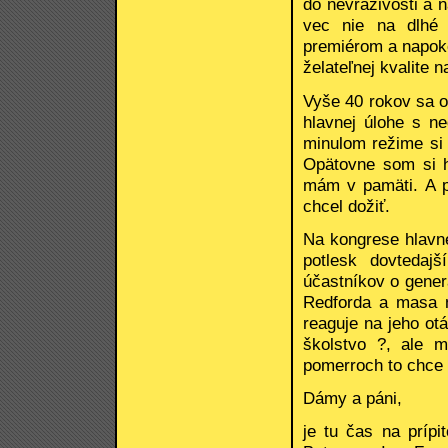
do nevraživosti a 
vec nie na dlhé 
premiérom a napok
želateľnej kvalite n
Vyše 40 rokov sa 
hlavnej úlohe s 
minulom režime si 
Opätovne som si h
mám v pamäti. A p
chcel dožiť.
Na kongrese hlavne
potlesk dovtedaj
účastníkov o gener
Redforda a masa n
reaguje na jeho ot
školstvo ?, ale 
pomerroch to chce p
Dámy a páni,
je tu čas na príp