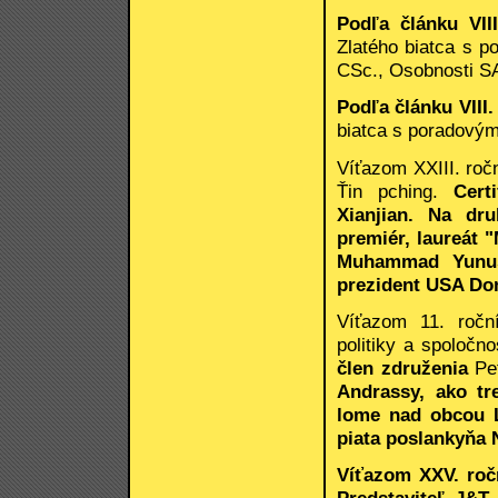
Podľa článku VIII
Zlatého biatca s 
CSc., Osobnosti SA
Podľa článku VIII.
biatca s poradový
Víťazom XXIII. ročn
Ťin pching.
Certi
Xianjian. Na dru
premiér, laureát 
Muhammad Yunus,
prezident USA Do
Víťazom 11. ročn
politiky a spoločno
člen združenia
Pe
Andrassy, ako tre
lome nad obcou L
piata poslankyňa 
Víťazom XXV. roč
Predstaviteľ J&T