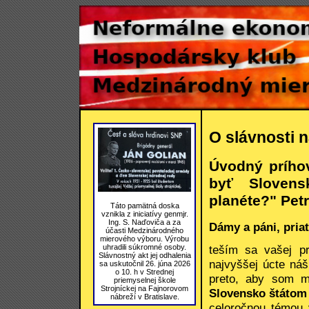
O slávnosti 
Úvodný prího
byť Slovens
planéte?" Pet
Táto pamätná doska
vznikla z iniciatívy genmjr.
Ing. S. Naďoviča a za
Dámy a páni, priat
účasti Medzinárodného
mierového výboru. Výrobu
uhradili súkromné osoby.
teším sa vašej prí
Slávnostný akt jej odhalenia
najvyššej úcte náš
sa uskutočnil 26. júna 2026
o 10. h v Strednej
preto, aby som 
priemyselnej škole
Strojníckej na Fajnorovom
Slovensko štátom 
nábreží v Bratislave.
celoročnou témou 