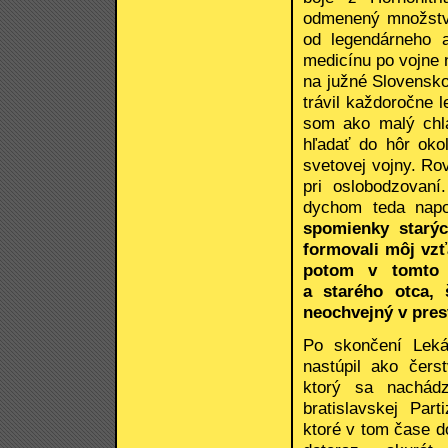
odmenený množstvo
od legendárneho 
medicínu po vojne n
na južné Slovensk
trávil každoročne 
som ako malý chl
hľadať do hôr oko
svetovej vojny. Rov
pri oslobodzovaní
dychom teda napo
spomienky starýc
formovali môj vzť
potom v tomto 
a starého otca, 
neochvejný v presv
Po skončení Leká
nastúpil ako čers
ktorý sa nachádz
bratislavskej Part
ktoré v tom čase do