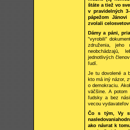
štáte a tiež vo s
v pravidelných 3
pápežom Jánovi P
zvolali celosveto
Dámy a páni, priat
"vyrobili" dokumen
združenia, jeho
neobchádzajú, l
jednotlivých členov
ľudí.
Je tu dovolené a b
kto má iný názor, z
o demokraciu. Akob
väčšine. A potom
ľudsky a bez nási
vecou vydavateľov 
Čo s tým, Vy st
nasledovaniahodn
ako návrat k tom