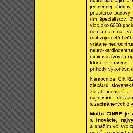
neurorádiológie a 
jedinečnej podoby
priestorov budovy
tím špecialistov, 
viac ako 6000 paci
nemocnica na Slo
realizuje celá lie
vrátane neurochirurg
neuro-kardioce
miniinvazívnych o
ktorá v prevencii
príhody vykonáva a
Nemocnica CINRE 
zlepšujú slovens
začal budovať a 
najlepším dôkaz
a zachránených živ
Motto CINRE je 
a inovácie, najvy
a snažím vo svojom
primár, prednosta,