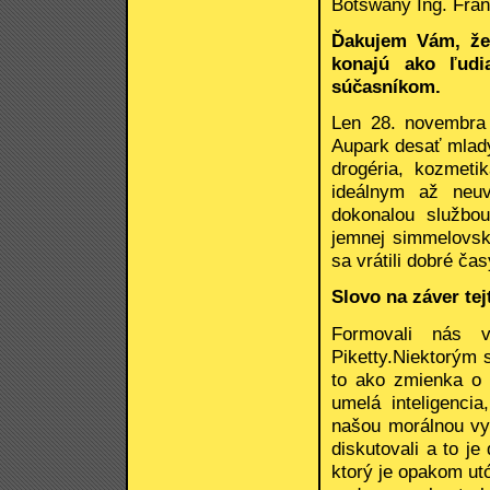
Botswany Ing. Fran
Ďakujem Vám, že 
konajú ako ľud
súčasníkom.
Len 28. novembra 
Aupark desať mladý
drogéria, kozmetik
ideálnym až neu
dokonalou službou
jemnej simmelovsk
sa vrátili dobré č
Slovo na záver tej
Formovali nás v
Piketty.Niektorým
to ako zmienka o
umelá inteligencia
našou morálnou vy
diskutovali a to je
ktorý je opakom ut