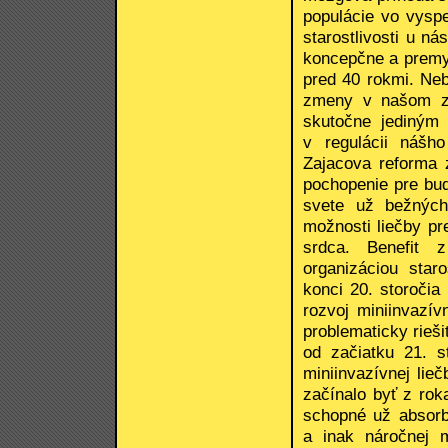
populácie vo vyspe
starostlivosti u n
koncepčne a premy
pred 40 rokmi. Ne
zmeny v našom zdr
skutočne jediným
v regulácii nášho
Zajacova reforma z
pochopenie pre bu
svete už bežných 
možnosti liečby p
srdca. Benefit 
organizáciou star
konci 20. storočia
rozvoj miniinvazív
problematicky rieš
od začiatku 21. s
miniinvazívnej lie
začínalo byť z rok
schopné už absorbo
a inak náročnej 