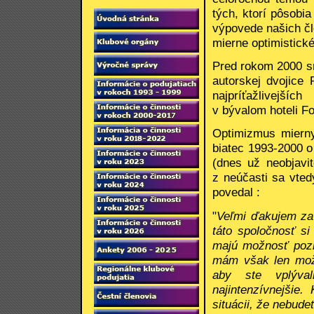
tých, ktorí pôsobia
výpovede našich č
mierne optimistick
Pred rokom 2000 s
autorskej dvojice 
najpríťažlivejšíc
v bývalom hoteli Fo
Optimizmus mierny
biatec 1993-2000 o
(dnes už neobjavi
z neúčasti sa vted
povedal :
"
Veľmi ďakujem za
táto spoločnosť si
majú možnosť pozi
mám však len možn
aby ste vplýval
najintenzívnejšie
situácii, že nebudet