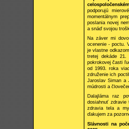
celospoločenském
podporujú mierov
momentálnym prep
poslania novej nem
a snáď svojou troš
Na záver mi dovoľ
ocenenie - poctu. 
je vlastne odkazom
tretej dekáde 21.
pokrokovej časti ľ
od 1993. roka via
združenie ich pocti
Jaroslav Siman a J
múdrosti a človečen
Dalajláma raz po
dosiahnuť zdravie
zdravia tela a my
ďakujem za pozorn
Slávnosti na poč