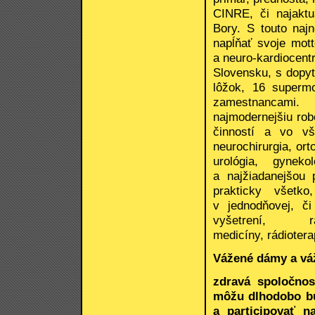
CINRE, či najaktu
Bory. S touto naj
napĺňať svoje mot
a neuro-kardiocent
Slovensku, s dopy
lôžok, 16 superm
zamestnancami.
najmodernejšiu rob
činností a vo vš
neurochirurgia, or
urológia, gyneko
a najžiadanejšou
prakticky všetk
v jednodňovej, či
vyšetrení, rá
medicíny, rádiotera
Vážené dámy a vá
zdravá spoločnos
môžu dlhodobo bu
a participovať n