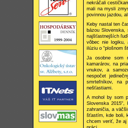
nekráčali cestička
mali na mysli zmys
povinnou jazdou, a
Keby nastal ten ča
bázou Slovenska, 
najšťastnejších ľu
vôbec nie logiku,
ilúziu o "plošnom š
Ja osobne som ma
kamarárov, na pria
vnukov, a samozr
nespočet jedinečn
smrteľníkov, na p
nešťastiami.
A mohol by som po
Slovenska 2015", 
zahraničia, a väčš
šťastím, kde boli,
chcem veriť, že aj
práci.