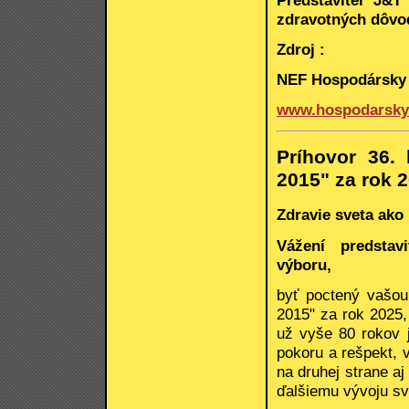
zdravotných dôvod
Zdroj :
NEF Hospodársky 
www.hospodarsky
Príhovor 36.
2015" za rok 
Zdravie sveta ako
Vážení predstav
výboru,
byť poctený vašou
2015" za rok 2025,
už vyše 80 rokov 
pokoru a rešpekt, 
na druhej strane a
ďalšiemu vývoju sv