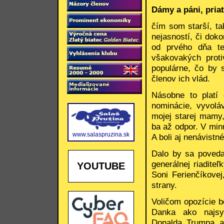
Dámy a páni, priat
čím som starší, tak
nejasností, či dok
od prvého dňa te
všakovakých proti
populárne, čo by 
členov ich vlád.
Násobne to platí
nominácie, vyvoláv
mojej starej mamy
ba až odpor. V min
www.salaspruzina.sk
A boli aj nenávistn
Dalo by sa povedať
generálnej riadite
YOUTUBE
Soni Ferienčíkovej
strany.
Voličom opozície b
Danka ako najsym
Donalda Trumpa a