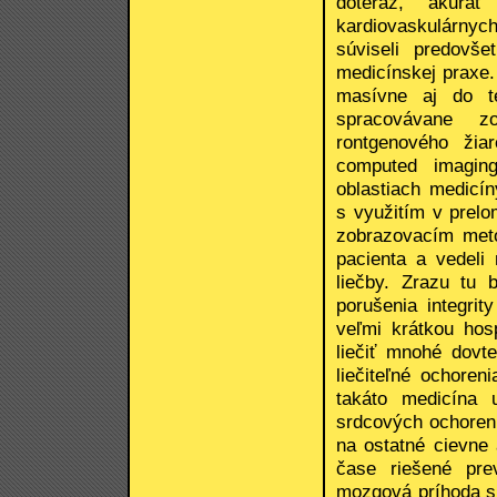
doteraz, akurá
kardiovaskulárnych
súviseli predovš
medicínskej praxe.
masívne aj do te
spracovávane zo
rontgenového žia
computed imagin
oblastiach medicín
s využitím v prel
zobrazovacím metó
pacienta a vedeli
liečby. Zrazu tu 
porušenia integrit
veľmi krátkou hosp
liečiť mnohé dovt
liečiteľné ochoren
takáto medicína 
srdcových ochorení,
na ostatné cievne
čase riešené pre
mozgová príhoda sú