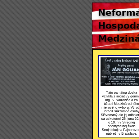
Táto pamätná doska
vznikla z iniciatívy genmj
Ing. S. Naďoviča a za
účasti Medzinárodného
mierového výboru. Výro
uhradili súkromné osoby
Slávnostný akt jej odhale
sa uskutočnil 26. júna 20
o 10. h v Strednej
priemyselnej škole
Strojníckej na Fajnorov
nábreží v Bratislave.