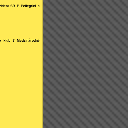
ident SR P. Pellegrini a
y klub ? Medzinárodný