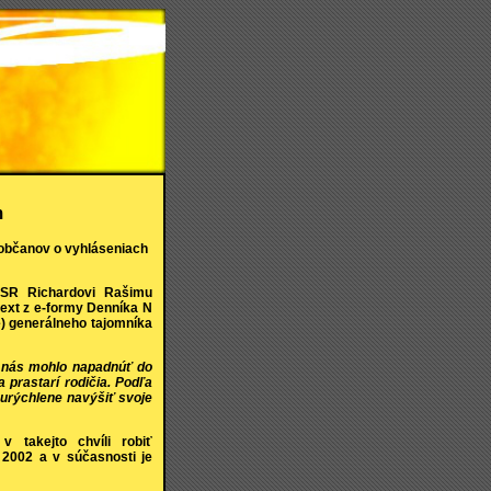
m
 občanov o vyhláseniach
y SR Richardovi Rašimu
ext z e-formy Denníka N
) generálneho tajomníka
y nás mohlo napadnúť do
a prastarí rodičia. Podľa
y urýchlene navýšiť svoje
 takejto chvíli robiť
2002 a v súčasnosti je