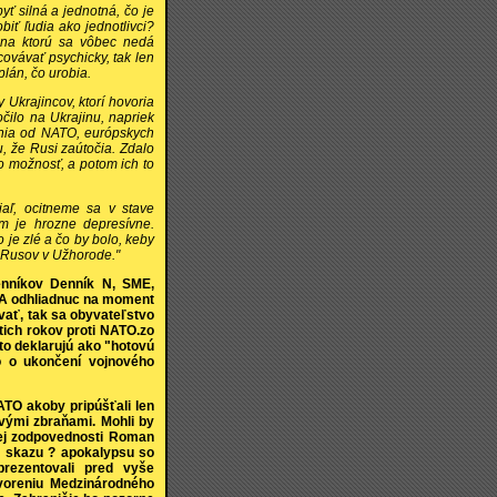
yť silná a jednotná, čo je
iť ľudia ako jednotlivci?
 na ktorú sa vôbec nedá
covávať psychicky, tak len
plán, čo urobia.
 Ukrajincov, ktorí hovoria
očilo na Ukrajinu, napriek
vania od NATO, európskych
mu, že Rusi zaútočia. Zdalo
to možnosť, a potom ich to
aľ, ocitneme sa v stave
om je hrozne depresívne.
 je zlé a čo by bolo, keby
e Rusov v Užhorode."
enníkov Denník N, SME,
. A odhliadnuc na moment
vať, tak sa obyvateľstvo
tich rokov proti NATO.zo
 to deklarujú ako "hotovú
o o ukončení vojnového
ATO akoby pripúšťali len
ovými zbraňami. Mohli by
ej zodpovednosti Roman
ú skazu ? apokalypsu so
 prezentovali pred vyše
voreniu Medzinárodného