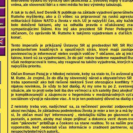
mierového výboru vo výročný deň ukončenia 2. svetovej vojny v Európe
vníma, ale slovenskí lídri a s nimi média ho bez výnimky tabuizujú.
A tak je tu deň, keď Denník N publikuje na základe vyjadrení generáln
Rutteho myšlienky, ako a či vôbec sa pripravovať na ruskú agresiu
militarizácii štátov NATO a života v nich. Už je najvyšší čas, aby kaž
bolo doložené faktami, aby sa odhalila pravda o očakávanej zr
sympatizujúcimi štátmi. Kto iný ako prezident SR Peter Pellegrini
občanom, čo oprávnilo M. Rutteho k takýmto vyjadreniam a ďaľších l
konať.
Tento imperatív je prikázaný Ústavou SR aj predsedovi NR SR Ric
predstaviteľom koaličných a opozičných strán, ktoré majú zastúp
povinnosťou je informovať nielen svojich voličov ? občanov, ale aj ini
faktov, ktoré sú za vyjadreniami, že do päť rokov budeme napadnutí R
však nedopracoval k tomu, aby reagoval na takéto vyjadrenia, ktorých
najvyššiu prioritu.
Občan Roman Pataj je v hlbokej neistote, keby sa stalo to, čo avízoval
M. Rutte. Je zrejmé, že do dňa by slovenský národ a obyvateľstvo SR 
treba spomenúť ako boli riešené niektoré Svet ohrozujúce konflikty ?
nijakou novinkou, že vždy to bol dialóg. Aj my sme tu po 2. svetovej
situácie, ale to proti sebe boli iba dve veľmoci a ich satelity (bez akejk
je komplikovanejší a záujemcov o hegemóniu v medzinárodných vzť
sociálnom vývoji je násobne viac. A to je ten podstatný dôvod na dialó
Z neistoty treba von, nadýchnuť sa, za nečinnosť povolať zodpovedn
akosi nechápu, že základnou podmienkou života je mier a ten je a má b
si, že občan musí byť informovaný , niekdajšiu túžbu po glasnosti od
pustatín, a potom, akoby mal slepo prijímať a dokonca veriť dvom-tr
nám "plánovite" priblížuje a čoskoro sa stane realitou. To sa naším 
vypomstilo, keď nedostali včas informácie o zradnosti partnerov, aj
nespochybniteľných autorít..