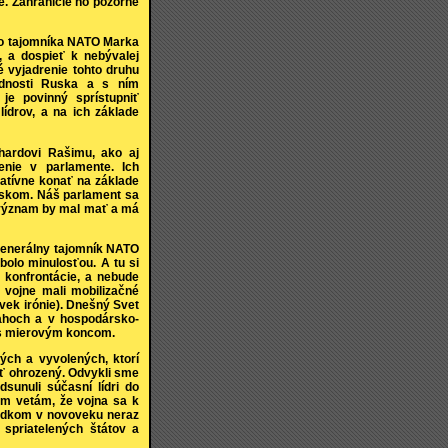
. Zahraničie ho pozorne
eho tajomníka NATO Marka
, a dospieť k nebývalej
dé vyjadrenie tohto druhu
adnosti Ruska a s ním
 je povinný sprístupniť
ídrov, a na ich základe
hardovi Rašimu, ako aj
enie v parlamente. Ich
ciatívne konať na základe
uskom. Náš parlament sa
 význam by mal mať a má
 generálny tajomník NATO
bolo minulosťou. A tu si
 konfrontácie, a nebude
 vojne mali mobilizačné
oľvek irónie). Dnešný Svet
ahoch a v hospodársko-
g s mierovým koncom.
ých a vyvolených, ktorí
yť ohrozený. Odvykli sme
sunuli súčasní lídri do
om vetám, že vojna sa k
predkom v novoveku neraz
 spriatelených štátov a