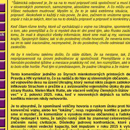
"
Štátnická odpoveď je, že sa na to musí pripraviť celá spoločnosť a musí b
v slovenských pomeroch, samozrejme, absolútne nereálne. A čo môžu urob
Vôbec nebudem mudrovať. Myslím si, že to je taká extrémna situácia,
pripraviť. Akokoľvek si každý z nás povie, že áno, začnem to vnútorne spra
zopár z nás je takých, ktorí sa na to dokážu pripraviť a pripraviť si konkrétny 
Keď čítam rôzne knihy, ktoré už vychádzajú o vojne na Ukrajine, spomienky
o tom, ako premýšľali a čo si mysleli dva-tri dni pred tým, ako Rusko zaút
tomu, že mali k dispozícii všetky informácie, ktoré sme mali aj my, varo
krajín, Spojených štátov, tak si do poslednej chvíle hovorili, že neveria to
sa im to také iracionálne, nezmyselné, že do poslednej chvíle odmietali tú
zaskočilo.
Ak by k niečomu takému došlo, čo stále dúfam, že sa nestane, tak, ži
nepripravenosti na úrovni jednotlivcov aj spoločnosti. Premýšľanie o t
Nerobím posledné týždne a mesiace prakticky nič iné, len rozmýšľam, aké to
to bolo ešte horšie. Pod tým si predstavujem, že padne Ukrajina a že mám
Tento komentátor jedného zo štyroch mienkotvorných printových d
Pravda a HN vyriekol to, čo sa natláča do hlav aj slovenským občanom
od vojnového desu na území Ukrajiny, ktorý nemal nikto záujem zabloko
infikovalo Strachom o prežitie a z avízovaného vojenského útoku do pia
strany Ruska. Nielen Mark Rutte, ale viaceré veličiny členských štátov
vec" v 2. polovici 2025. roka, keď v novovekých dejinách sa toľk
konfliktu mierom nikdy nehovorilo.
Je to absurdné, že spomínané veličiny hovoria o ruskom útoku proti N
konvenčnú vojnu, alebo len "lokálny", resp. regionálny konflikt s jadr
sme si myslieť, že komentátor s vysokou mierou občianskej a ľudsk
Pataj nedospel k tomu, že takýto ruský útok by znamenal celosvetov
zničením našej civilizácie. Dôsledky jadrovej konfrontácie, ktoré
desiatimi rokmi vedecké kapacity, boli impulzom v roku 2015 k vyt