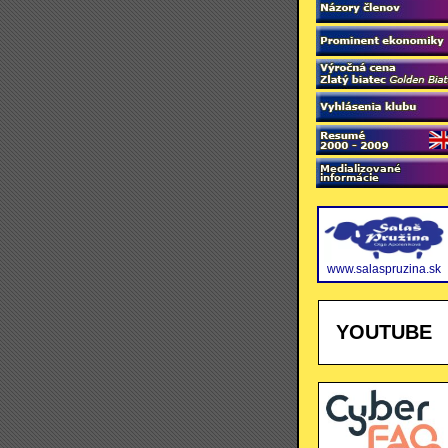
www.salaspruzina.sk
YOUTUBE