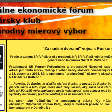
"Za našimi dverami" vojna s Rusko
Prečo prezident SR P. Pellegrini a predseda NR SR R. Raši neinformujú
generálneho tajomníka NATO M. Rutteho ?!
Prezidentovi SR Petrovi Pellegrinimu a predsedovi Národnej rad
adresujem tento srdce-, mozog- a vôbec nervy- doslova bombardujúci t
z 13. decembra 2025. Sú to spontánne "pretlmočené" názory (v skratke
NATO Marka Rutteho :
r.
"...
Povedal, že Európa je ďalším cieľom Ruska, a hovorí, že Rusko b
bu
piatich rokov a táto vojna môže mať taký rozsah, aký zažili naši starí 
.
šéfa NATO príliš veľa spojencov necíti naliehavosť tejto vojny a mali b
nia
výdavky na obranu, pretože konflikt je za našimi dverami."
26
Na záver tejto "výbušniny" je opodstatnená otázka "Čo môžu v
občania?". Odpovedal Roman Pataj, ktorý v médiach pôsobí od roku 
om
komentátorom v Denníku N :