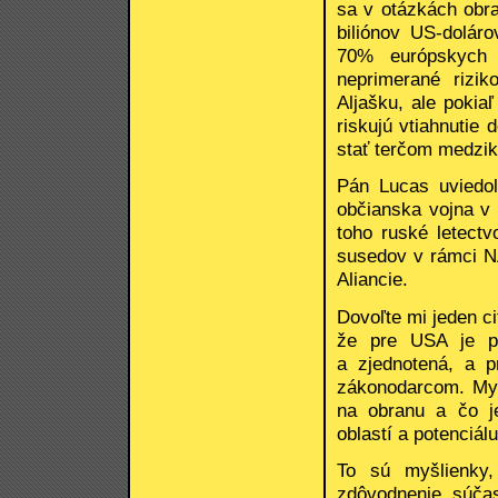
sa v otázkách obr
biliónov US-doláro
70% európskych 
neprimerané rizik
Aljašku, ale pokia
riskujú vtiahnutie
stať terčom medziko
Pán Lucas uviedol
občianska vojna v 
toho ruské letectv
susedov v rámci N
Aliancie.
Dovoľte mi jeden ci
že pre USA je pr
a zjednotená, a 
zákonodarcom. My 
na obranu a čo je
oblastí a potenciálu
To sú myšlienky
zdôvodnenie súča