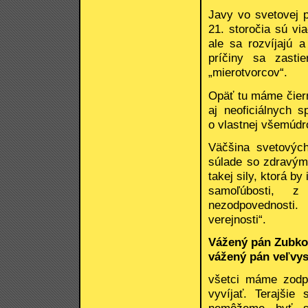
Javy vo svetovej p
21. storočia sú vi
ale sa rozvíjajú a
príčiny sa zasti
„mierotvorcov“.
Opäť tu máme čiern
aj neoficiálnych s
o vlastnej všemúdr
Väčšina svetovýc
súlade so zdravým
takej sily, ktorá by
samoľúbosti, z
nezodpovednosti
verejnosti“.
Vážený pán Zubko
vážený pán veľvys
všetci máme zodp
vyvíjať. Terajši