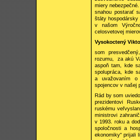
miery nebezpečné.
snahou postarať s
štáty hospodársky 
v našom Výročnom
celosvetovej miero
Vysokoctený Vikto
som presvedčený,
rozumu, za akú V
aspoň tam, kde s
spolupráca, kde s
a uvažovaním o g
spojencov v našej 
Rád by som uviedol
prezidentovi Rusk
ruskému veľvyslan
ministrovi zahrani
v 1993. roku a dod
spoločnosti a hos
ekonomiky“ prijali