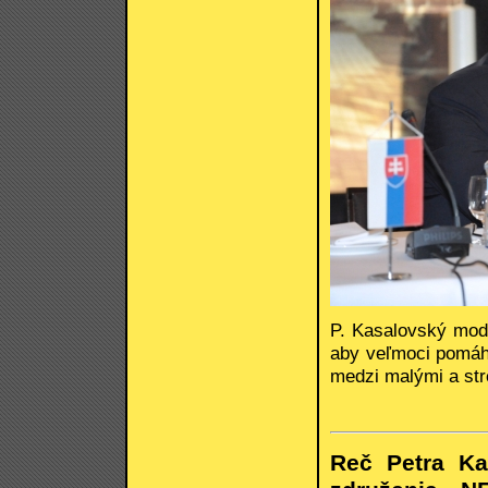
P. Kasalovský mode
aby veľmoci pomáha
medzi malými a str
Reč Petra Ka