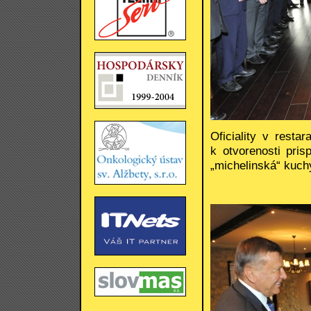
Oficiality v resta
k otvorenosti pris
„michelinská“ kuch