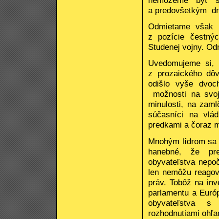
nemôžeme byť sp
a predovšetkým dne
Odmietame však a
z pozície čestný
Studenej vojny. Od
Uvedomujeme si,
z prozaického dôv
odišlo vyše dvoc
možnosti na svoj
minulosti, na zaml
súčasníci na vlá
predkami a čoraz m
Mnohým lídrom sa p
hanebné, že pre
obyvateľstva nepo
len nemôžu reagova
práv. Tobôž na inv
parlamentu a Európ
obyvateľstva s
rozhodnutiami ohľa