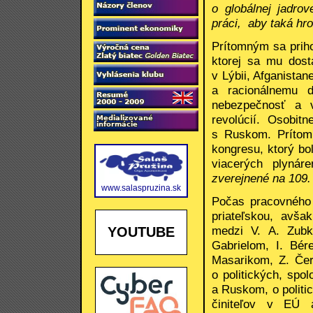
o globálnej jadro
práci, aby taká hr
Prítomným sa priho
ktorej sa mu dost
v Lýbii, Afganistan
a racionálnemu d
nebezpečnosť a v
revolúcií. Osobi
s Ruskom. Prítomn
kongresu, ktorý bo
viacerých plynár
zverejnené na 109.
www.salaspruzina.sk
Počas pracovného 
priateľskou, avš
medzi V. A. Zubk
YOUTUBE
Gabrielom, I. Bé
Masarikom, Z. Če
o politických, sp
a Ruskom, o politi
činiteľov v EÚ 