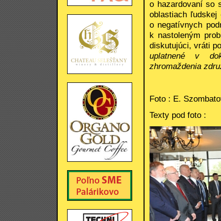
o hazardovaní so s
oblastiach ľudskej 
o negatívnych pod
k nastoleným prob
diskutujúci, vráti
uplatnené v do
zhromaždenia zdru
Foto : E. Szombat
Texty pod foto :