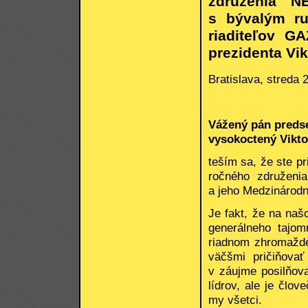
združenia 
s bývalým r
riaditeľov 
prezidenta V
Bratislava, streda 
Vážený pán predse
vysokoctený Vikto
teším sa, že ste pr
ročného združeni
a jeho Medzinárod
Je fakt, že na na
generálneho tajo
riadnom zhromažde
väčšmi pričiňova
v záujme posilňova
lídrov, ale je člo
my všetci.