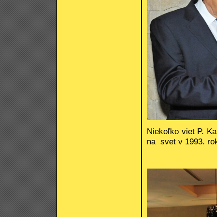
Niekoľko viet P. Ka
na svet v 1993. ro