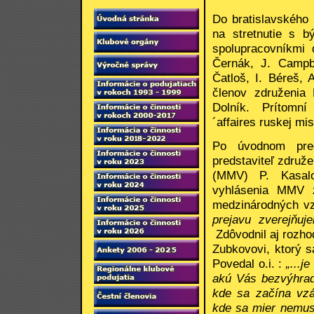
Do bratislavského
na stretnutie s 
spolupracovníkmi
Černák, J. Campbe
Čatloš, I. Béreš, 
členov združenia
Dolník. Prítomní
´affaires ruskej mi
Po úvodnom pred
predstaviteľ združ
(MMV) P. Kasal
vyhlásenia MMV z
medzinárodných vz
prejavu zverejňuj
Zdôvodnil aj rozho
Zubkovovi, ktorý s
Povedal o.i. :
„...j
akú Vás bezvýhra
kde sa začína vzá
kde sa mier nemus