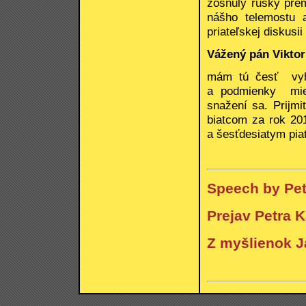
zosnulý ruský prem
nášho telemostu 
priateľskej diskusi
Vážený pán Viktor
mám tú česť vyhl
a podmienky mie
snažení sa. Prijm
biatcom za rok 20
a šesťdesiatym pi
Speech by Pet
Prejav Petra K
Z myšlienok J