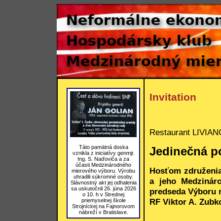
Invitation
Restaurant LIVIANO,
Táto pamätná doska
Jedinečná p
vznikla z iniciatívy genmjr.
Ing. S. Naďoviča a za
účasti Medzinárodného
Hosťom združenia
mierového výboru. Výrobu
uhradili súkromné osoby.
a jeho Medzinár
Slávnostný akt jej odhalenia
sa uskutočnil 26. júna 2026
predseda Výboru 
o 10. h v Strednej
RF Viktor A. Zubk
priemyselnej škole
Strojníckej na Fajnorovom
nábreží v Bratislave.