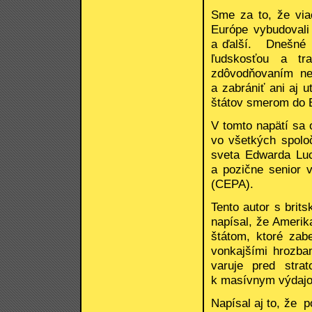
Sme za to, že via
Európe vybudovali
a ďalší. Dnešné k
ľudskosťou a tr
zdôvodňovaním ne
a zabrániť ani aj 
štátov smerom do 
V tomto napätí sa 
vo všetkých spolo
sveta Edwarda Lu
a pozične senior v
(CEPA).
Tento autor s bri
napísal, že Ameri
štátom, ktoré za
vonkajšími hrozba
varuje pred stra
k masívnym výdaj
Napísal aj to, že 