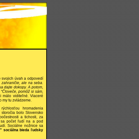
e svojich úvah a odpovedí
 zahraničie, ale na seba.
 sa dajte dokopy. A potom,
, "Človeče, pomôž si sám,
 málo viditeľné. Viaceré
čo my tu zvládzeme.
u rýchlosťou hromadenia
 storočia bolo Slovensko
očestnosti a tichosti, za
h sa počet ľudí na a pod
ľudí. Sociálne nožnice sa
a" sociálna bieda ľudsky