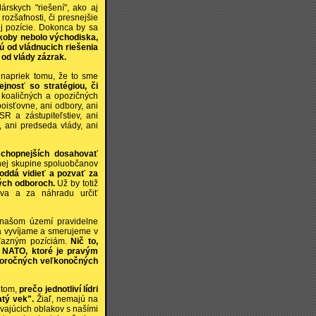
rskych "riešení", ako aj
ozšafnosti, či presnejšie
ej pozície. Dokonca by sa
koby nebolo východiska,
jú od vládnucich riešenia
 od vlády zázrak.
napriek tomu, že to sme
ejnosť so stratégiou, či
i koaličných a opozičných
poisťovne, ani odbory, ani
SR a zástupiteľstiev, ani
, ani predseda vlády, ani
schopnejších dosahovať
nej skupine spoluobčanov
 oddá vidieť a pozvať za
vých odboroch.
Už by totiž
ctva a za náhradu určiť
našom území pravidelne
sa vyvíjame a smerujeme v
íťazným pozíciám.
Nič to,
 NATO, ktoré je pravým
htoročných veľkonočných
otom,
prečo jednotliví lídri
atý vek".
Žiaľ, nemajú na
ávajúcich oblakov s našími