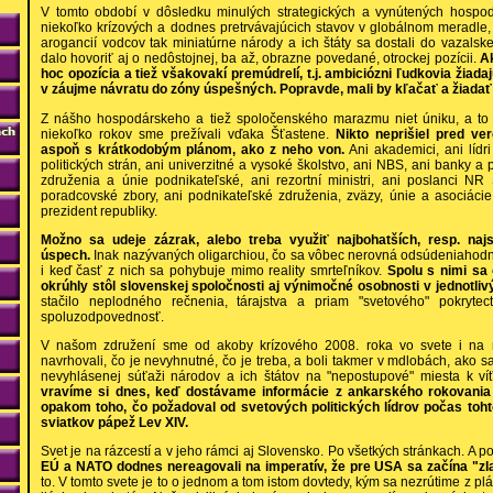
V tomto období v dôsledku minulých strategických a vynútených hospodá
niekoľko krízových a dodnes pretrvávajúcich stavov v globálnom meradle, r
arogancií vodcov tak miniatúrne národy a ich štáty sa dostali do vazalsk
dalo hovoriť aj o nedôstojnej, ba až, obrazne povedané, otrockej pozícii.
A
hoc opozícia a tiež všakovakí premúdrelí, t.j. ambiciózni ľudkovia žiada
v záujme návratu do zóny úspešných. Popravde, mali by kľačať a žiadať
Z nášho hospodárskeho a tiež spoločenského marazmu niet úniku, a to 
niekoľko rokov sme prežívali vďaka Šťastene.
Nikto neprišiel pred ver
aspoň s krátkodobým plánom, ako z neho von.
Ani akademici, ani lídr
politických strán, ani univerzitné a vysoké školstvo, ani NBS, ani banky a 
združenia a únie podnikateľské, ani rezortní ministri, ani poslanci NR 
poradcovské zbory, ani podnikateľské združenia, zväzy, únie a asociácie
prezident republiky.
Možno sa udeje zázrak, alebo treba využiť najbohatších, resp. naj
úspech.
Inak nazývaných oligarchiou, čo sa vôbec nerovná odsúdeniahod
i keď časť z nich sa pohybuje mimo reality smrteľníkov.
Spolu s nimi sa
okrúhly stôl slovenskej spoločnosti aj výnimočné osobnosti v jednotli
stačilo neplodného rečnenia, tárajstva a priam "svetového" pokryte
spoluzodpovednosť.
V našom združení sme od akoby krízového 2008. roka vo svete i na 
navrhovali, čo je nevyhnutné, čo je treba, a boli takmer v mdlobách, ako 
nevyhlásenej súťaži národov a ich štátov na "nepostupové" miesta k v
vravíme si dnes, keď dostávame informácie z ankarského rokovania
opakom toho, čo požadoval od svetových politických lídrov počas to
sviatkov pápež Lev XIV.
Svet je na rázcestí a v jeho rámci aj Slovensko. Po všetkých stránkach. A p
EÚ a NATO dodnes nereagovali na imperatív, že pre USA sa začína "zl
to. V tomto svete je to o jednom a tom istom dovtedy, kým sa nezrútime z pl