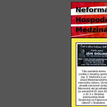
Táto pamätná doska
vznikla z iniciatívy genmj
Ing. S. Naďoviča a za
účasti Medzinárodného
mierového výboru. Výro
uhradili súkromné osoby
Slávnostný akt jej odhale
sa uskutočnil 26. júna 20
o 10. h v Strednej
priemyselnej škole
Strojníckej na Fajnorov
nábreží v Bratislave.