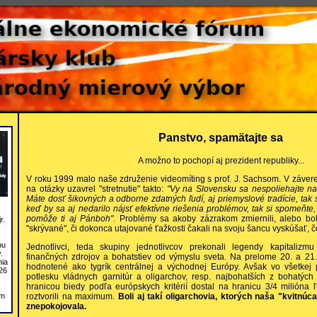
Panstvo, spamätajte sa
A možno to pochopí aj prezident republiky...
V roku 1999 malo naše združenie videomíting s prof. J. Sachsom. V záver
na otázky uzavrel "stretnutie" takto:
"Vy na Slovensku sa nespoliehajte na
Máte dosť šikovných a odborne zdatných ľudí, aj priemyslové tradície, tak
keď by sa aj nedarilo nájsť efektívne riešenia problémov, tak si spomeňte
pomôže ti aj Pánboh".
Problémy sa akoby zázrakom zmiernili, alebo boli
r.
"skrývané", či dokonca utajované ťažkosti čakali na svoju šancu vyskúšať, 
bu
Jednotlivci, teda skupiny jednotlivcov prekonali legendy kapitalizm
.
finančných zdrojov a bohatstiev od výmyslu sveta. Na prelome 20. a 21.
nia
hodnotené ako tygrík centrálnej a východnej Európy. Avšak vo všetkej p
26
potlesku vládnych garnitúr a oligarchov, resp. najbohatších z bohatýc
hranicou biedy podľa európskych kritérií dostal na hranicu 3/4 milióna 
om
roztvorili na maximum.
Boli aj takí oligarchovia, ktorých naša "kvitnúc
znepokojovala.