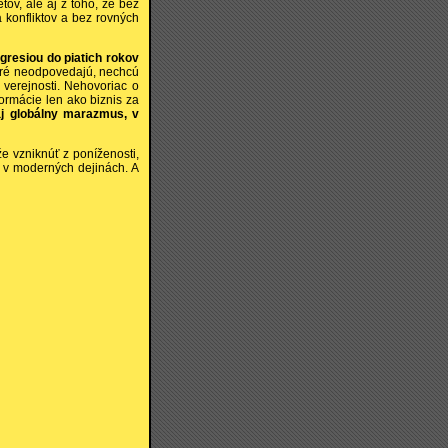
tov, ale aj z toho, že bez
 konfliktov a bez rovných
gresiou do piatich rokov
toré neodpovedajú, nechcú
i verejnosti. Nehovoriac o
ormácie len ako biznis za
j globálny marazmus, v
e vzniknúť z poníženosti,
 v moderných dejinách. A