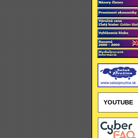
www.salaspruzina.sk
YOUTUBE