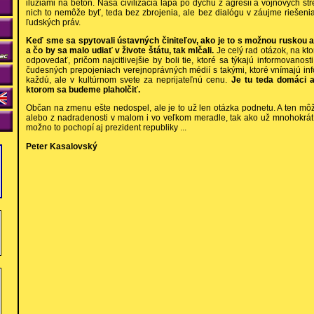
ilúziami na betón. Naša civilizácia lapá po dychu z agresií a vojnových stre
nich to nemôže byť, teda bez zbrojenia, ale bez dialógu v záujme riešenia
ľudských práv.
Keď sme sa spytovali ústavných činiteľov, ako je to s možnou ruskou a
a čo by sa malo udiať v živote štátu, tak mlčali.
Je celý rad otázok, na k
odpovedať, pričom najcitlivejšie by boli tie, ktoré sa týkajú informovanost
čudesných prepojeniach verejnoprávných médií s takými, ktoré vnímajú inf
každú, ale v kultúrnom svete za neprijateľnú cenu.
Je tu teda domáci a
ktorom sa budeme plaholčiť.
Občan na zmenu ešte nedospel, ale je to už len otázka podnetu. A ten môž
alebo z nadradenosti v malom i vo veľkom meradle, tak ako už mnohokrát
možno to pochopí aj prezident republiky ...
Peter Kasalovský