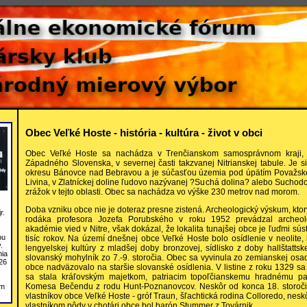
Obec Veľké Hoste - história - kultúra - život v obci
Obec Veľké Hoste sa nachádza v Trenčianskom samosprávnom kraji, v
Západného Slovenska, v severnej časti takzvanej Nitrianskej tabule. Je s
okresu Bánovce nad Bebravou a je súčasťou územia pod úpätím Považské
Livina, v Zlatníckej doline ľudovo nazývanej ?Suchá dolina? alebo Suchodo
zrážok v tejto oblasti. Obec sa nachádza vo výške 230 metrov nad morom.
Doba vzniku obce nie je doteraz presne zistená. Archeologický výskum, kto
r.
rodáka profesora Jozefa Porubského v roku 1952 prevádzal archeolo
akadémie vied v Nitre, však dokázal, že lokalita tunajšej obce je ľuďmi sú
bu
tisíc rokov. Na území dnešnej obce Veľké Hoste bolo osídlenie v neolite, 
.
lengyelskej kultúry z mladšej doby bronzovej, sídlisko z doby hallštattsk
nia
slovanský mohylník zo 7.-9. storočia. Obec sa vyvinula zo zemianskej osad
26
obce nadväzovalo na staršie slovanské osídlenia. V listine z roku 1329 s
sa stala kráľovským majetkom, patriacim topoľčianskemu hradnému pa
Komesa Bečendu z rodu Hunt-Poznanovcov. Neskôr od konca 18. storočia
om
vlastníkov obce Veľké Hoste - gróf Traun, šľachtická rodina Colloredo, ne
vlastníkom pôdy v chotári obce bol barón Stummer z Továrnik.