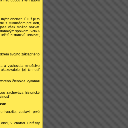
adňa nad obcou s výhľadom
 iných obciach. Či už je to
tie s Mikulášom pre deti,
ujatie však možno nazvať
ym dobovým spolkom SPIRA
rčitú historickú udalosť,
 okrem svojho základného
ala a vychovala množstvo
ukazovatele jej činnosť
torého členovia vykonali
cou zachováva historické
ejnosť.
oste
iverzite, zostavil prvé
 obci, v chotári Chrásky