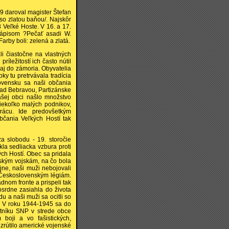
29 daroval magister Štefan
so zlatou baňou/. Najskôr
Veľké Hoste. V 16. a 17.
nápisom ?Pečať asadi W.
rby boli: zelená a zlatá.
i čiastočne na vlastných
íležitostí ich často nútil
j do zámoria. Obyvatelia
y tu pretrvávala tradícia
ovensku sa naši občania
 nad Bebravou, Partizánske
šej obci našlo množstvo
niekoľko malých podnikov,
rácu. Ide predovšetkým
Občania Veľkých Hostí tak
a slobodu - 19. storočie
kla sedliacka vzbura proti
ých Hostí. Obec sa pridala
ským vojskám, na čo bola
ne, naši muži nebojovali
 Československým légiám.
dnom fronte a prispeli tak
osrdne zasiahla do života
u a naši muži sa ocitli so
ví. V roku 1944-1945 sa do
ätníku SNP v strede obce
boji a vo fašistických,
zrútilo americké vojenské