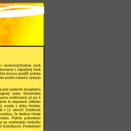
 severovýchodnej časti
ituovaná v západnej časti
ho Inovca pozdĺž potoka
lie podľa nízkeho výskytu
rý pod vedením tunajšieho
gický ústav Slovenskej
stavne osídľovaná už asi 4
bolo tu objavené sídlisko
ej, osada z doby rímskej,
y v 12. storočí. Osídlenie
a uvádza, že dedina Hoste
nstvu. Patrila potomkom
 sa vystriedalo niekoľko
skôr Erdodyovci. Posledným