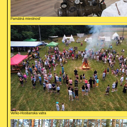
Pamätná miestnosť
Veľko-Hostianska vatra