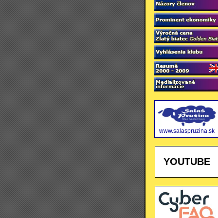
www.salaspruzina.sk
YOUTUBE