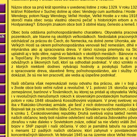
Názov obce sa prvý krát spomína v uvedenej listine z roku 1329. V roku 13
kráľovi Róbertovi v Suchej doline aj obec Vendegy cum aurifodina / Hoste 
Wendegy, potom Nagy Wendegy, Veľké Hostye, Veľké Hostie a v roku 1918 
storočí mala obec svoju vlastnú obecnú pečať s historickým erbom a 
Hostyanskeg?. Erbovým znakom obce boli 3 obilné klasy, čerieslo a lemeš. Fa
Obec bola oddávna poľnohospodárskeho charakteru. Obyvatelia pracoval
pozemkoch, ale hlavne na okolitých veľkostatkoch. Nedostatok pracovných pr
odchádzať za prácou do Čiech, do Nemecka, na dolné zeme Uhorska, ale a
Veľkých Hostí sa okrem poľnohospodárstva venovali tiež remeslám, dlhé rok
mlynárstva ako aj spracovania dreva. V rámci rozvoja priemyslu na Sl
uplatnili aj v tejto sfére, najmä vo fabrikách v okolitých mestách - Bánovce
a Topoľčany. Po prechode Slovenska na trhové hospodárstvo sa aj v na
odvážnych a šikovných ľudí, ktorí sa odhodlali podnikať. V obci vzniklo 
z ktorých niektoré dodnes vytvárajú hodnoty a poskytujú ľuďom p
o spracovanie dreva, stavebné firmy, poľnohospodárstvo, ale i služby. 
dokázali, že sú nie len pracovití, ale vedia aj úspešne podnikať.
Naši občania však nepreukázali svoju odvahu iba prácou, ale i v boji z
v živote obce bolo veľmi rušné a revolučné. V 1. polovici 19. storočia vypu
zemepánovi, barónovi v Továrnikoch, ku ktorej sa pridali aj obyvatelia Veľk
i v revolučných meruôsmych rokoch k slovenským povstaleckým hurbanov
potom v roku 1848 obsadená Kossúthovými vojskami. V prvej svetovej voj
iba v Rakúsko-Uhorskej armáde, ale šesť z nich dobrovoľne nastúpiloi k
Bojovali tak za vznik nového štátu Čechov a Slovákov na východnom, i zápa
k vzniku 1. Československej republiky. Druhá svetová vojna taktiež nemil
našich občanov, kedy boli násilne odvlečení naši občania židovského pôvod
zbraňou v ruke ďaleko v Sovietskom zväze, odkiaľ sa nie všetci vrátili ži
bojov v SNP zapojili i naši občania. V obci je pamätná tabuľa na pam
s menami 12 padlých našich občanov, ktorí zahynuli v povstaleckom 
koncentračných táboroch. Vo februári 1945 sa na územie obce Veľké Hoste 