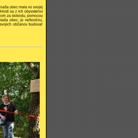
 naša obec mala vo svojej
Hostí sa z ich obyvateľov
 bojom za slobodu, pomocou
 Naša obec, je veľkosťou,
 svojich občanov budovať