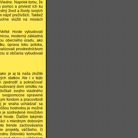
 Viedne. Napriek tomu, že
 pomoc a priviesť ich ku
stný život a životy svojich
nájsť preživších. Taktiež
oľne slúžili na misiách
Veľké Hoste vybudovali
ojnicou, moderná základná
vou obecného úradu, ako
tku, úprava toku potoka,
ealizovali prostredníctvom
ciu si občania vybudovali
o je aj tá naša zložité
h statkov. Ale i v tejto
li zjednotiť a pokračovať
rebudovaný dom smútku na
očkali svojho vlastného
ež svojpomocne opravené
nym fondom a pracovitosti
ej je snaha uchádzať sa
 vyššou hodnotou je možné
de je sústredené množstvo
ľké Hoste. Ďalším takýmto
práci s miestnym dobovým
to trende zachovávania
e projekty, väčšieho, či
stnu židovskú komunitu,