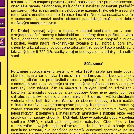
lietadlo B-17 ?Lietajúca pevnosť?, ktoré bolo zostrelené pri bombardovaní
obec ešte nebola oslobodená, naši občania neváhali poskytnúť preživším
partizánom, ktorí ich priviedli na oslobodené územie. Riskovali tým svoj vla
rodín, keďže onedlho po páde do obce dorazila i Nemecká posádka s cieľom 
v súčasnosti sa medzi našimi občanmi nachádzajú muži, ktorí dobrov
v krízových oblastiach sveta.
Po Druhej svetovej vojne a najmä v období socializmu sa v obci 
verejnoprospešné budovy a infraštruktúra - kultúrny dom s požiarnou zbr
škola, obchodné centrum samoobsluhy a pohostinstva spojené s budo
i poštou, vodná nádrž, rekonštrukcia zvonice z 18. storočia, dom smú
chodníky a kanalizácia. Je potrebné zdôrazniť, že všetky tieto projekty sa r
takzvaných akcií ?Z? čiže všetky verejné budovy ale i chodníky a kanalizá
sami.
Súčasnosť
Po zmene spoločenského systému v roku 1989 nastala pre malé obce, ak
obdobie, najmä čo sa týka financovania modernizácie a budovania novýc
neľahkej situácii sa predstavitelia obce v spolupráci s občanmi dokáza
v modernizovaní obce vlastnými silami. Takýmto spôsobom bol v obci p
takzvaný Dom nádeje, čím sa obyvatelia Veľkých Hostí po stáročiach d
kostolíka. Z iniciatívy občanov a za podpory Obecného úradu boli ti
sakrálne pamiatky - kaplnka a božie muky z 19. storočia. Vďaka štrukturál
vedenia obce boli tiež zrekonštruované obecné budovy, pričom naďal
o financie na rôzne, verejnoprospešné projekty. K projektom s takzvanou
zaradiť zriadenie Pamätnej miestnosti obce, v budove Materskej školy, k
fotografických, písomných a materiálnych artefaktov z histórie obce Ve
projektom je náučný chodník - Mohylník, ktorý vybudovala obec v spolu
spolkom SPIRA, v okolí archeologického náleziska. Obec chce v tom
a prezentácie svojich dejín pokračovať a do budúcnosti plánuje ďalši
menšieho rozsahu, ako napríklad pamätník venovaný spomienke na mie