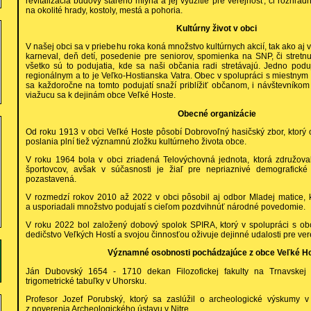
revitalizácia budovy starého mlyna a jej využitie pre verejnosť, či rozhľ
na okolité hrady, kostoly, mestá a pohoria.
Kultúrny život v obci
V našej obci sa v priebehu roka koná množstvo kultúrnych akcií, tak ako aj v
karneval, deň detí, posedenie pre seniorov, spomienka na SNP, či stretnu
všetko sú to podujatia, kde sa naši občania radi stretávajú. Jedno pod
regionálnym a to je Veľko-Hostianska Vatra. Obec v spolupráci s miestn
sa každoročne na tomto podujatí snaží priblížiť občanom, i návštevníkom u
viažucu sa k dejinám obce Veľké Hoste.
Obecné organizácie
Od roku 1913 v obci Veľké Hoste pôsobí Dobrovoľný hasičský zbor, ktorý
poslania plní tiež významnú zložku kultúrneho života obce.
V roku 1964 bola v obci zriadená Telovýchovná jednota, ktorá združov
športovcov, avšak v súčasnosti je žiaľ pre nepriaznivé demografické 
pozastavená.
V rozmedzí rokov 2010 až 2022 v obci pôsobil aj odbor Mladej matice, k
a usporiadali množstvo podujatí s cieľom pozdvihnúť národné povedomie.
V roku 2022 bol založený dobový spolok SPIRA, ktorý v spolupráci s ob
dedičstvo Veľkých Hostí a svojou činnosťou oživuje dejinné udalosti pre ver
Významné osobnosti pochádzajúce z obce Veľké H
Ján Dubovský 1654 - 1710 dekan Filozofickej fakulty na Trnavskej un
trigometrické tabuľky v Uhorsku.
Profesor Jozef Porubský, ktorý sa zaslúžil o archeologické výskumy v
z poverenia Archeologického ústavu v Nitre.