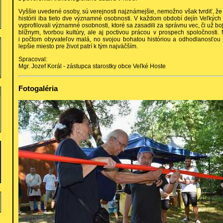
Vyššie uvedené osoby, sú verejnosti najznámejšie, nemožno však tvrdiť, že
histórii iba tieto dve významné osobnosti. V každom období dejín Veľkých 
vyprofilovali významné osobnosti, ktoré sa zasadili za správnu vec, či už
blížnym, tvorbou kultúry, ale aj poctivou prácou v prospech spoločnosti.
i počtom obyvateľov malá, no svojou bohatou históriou a odhodlanosťou
lepšie miesto pre život patrí k tým najväčším.
Spracoval:
Mgr. Jozef Korál - zástupca starostky obce Veľké Hoste
Fotogaléria