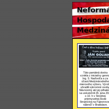
Táto pamätná doska
vznikla z iniciatívy genmj
Ing. S. Naďoviča a za
účasti Medzinárodného
mierového výboru. Výro
uhradili súkromné osoby
Slávnostný akt jej odhale
sa uskutočnil 26. júna 20
o 10. h v Strednej
priemyselnej škole
Strojníckej na Fajnorov
nábreží v Bratislave.