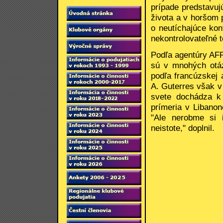
prípade predstavuj
života a v horšom 
o neutíchajúce kon
nekontrolovateľné t
Podľa agentúry AFP
sú v mnohých otá
podľa francúzskej
A. Guterres však v
svete dochádza k 
prímeria v Libanon
"Ale nerobme si i
neistote," doplnil.