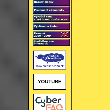
www.salaspruzina.sk
YOUTUBE