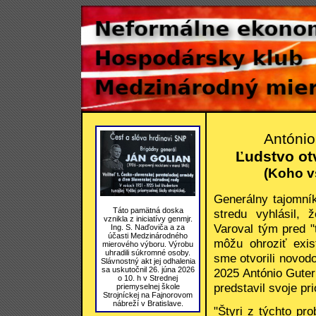
António
Ľudstvo ot
(Koho v
Generálny tajomní
Táto pamätná doska
stredu vyhlásil, 
vznikla z iniciatívy genmjr.
Varoval tým pred "
Ing. S. Naďoviča a za
účasti Medzinárodného
môžu ohroziť exis
mierového výboru. Výrobu
uhradili súkromné osoby.
sme otvorili novod
Slávnostný akt jej odhalenia
sa uskutočnil 26. júna 2026
2025 António Gute
o 10. h v Strednej
predstavil svoje pri
priemyselnej škole
Strojníckej na Fajnorovom
nábreží v Bratislave.
"Štyri z týchto pr