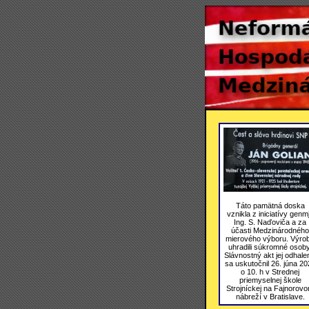
Táto pamätná doska
vznikla z iniciatívy genmj
Ing. S. Naďoviča a za
účasti Medzinárodného
mierového výboru. Výro
uhradili súkromné osoby
Slávnostný akt jej odhale
sa uskutočnil 26. júna 20
o 10. h v Strednej
priemyselnej škole
Strojníckej na Fajnorov
nábreží v Bratislave.