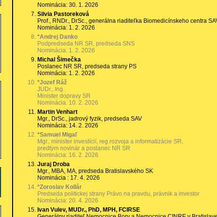
Nominácia: 30. 1. 2026
Silvia Pastoreková
Prof., RNDr., DrSc., generálna riaditeľka Biomedicínskeho centra SA
Nominácia: 1. 2. 2026
*Andrej Danko
Podpredseda NR SR, predseda SNS
Nominácia: 1. 2. 2026
Michal Šimečka
Poslanec NR SR, predseda strany PS
Nominácia: 1. 2. 2026
*Jozef Ráž
JUDr., Ing.
Minister dopravy SR
Nominácia: 10. 2. 2026
Martin Venhart
Mgr., DrSc., jadrový fyzik, predseda SAV
Nominácia: 14. 2. 2026
*Samuel Migaľ
Mgr., minister investícií, reg.rozvoja a informatizácie SR,
predtým novinár a poslanec NR SR
Nominácia: 16. 2. 2026
Juraj Droba
Mgr., MBA, MA, predseda Bratislavského SK
Nominácia : 17. 4. 2026
*Zoroslav Kollár
Predseda politickej strany Právo na pravdu, právnik a investor
Nominácia: 20. 4. 2026
Ivan Vulev, MUDr., PhD, MPH, FCIRSE
Generálny riaditeľ Nemocnice Bory a Nemocnice CINRE v Bratislav