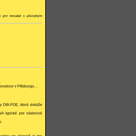
ch pre nesulad s pôvodným
.
ovalcov v Pittsburgu....
y DBI-POE, ktorá dokáže
DNA typické pre nádorové
o.