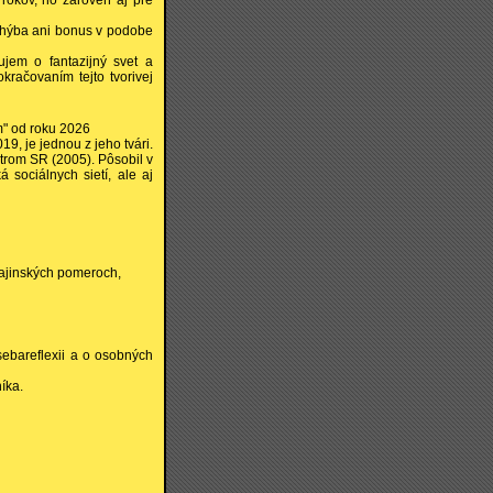
 rokov, no zároveň aj pre
chýba ani bonus v podobe
ujem o fantazijný svet a
kračovaním tejto tvorivej
m" od roku 2026
19, je jednou z jeho tvári.
strom SR (2005). Pôsobil v
sociálnych sietí, ale aj
krajinských pomeroch,
sebareflexii a o osobných
íka.