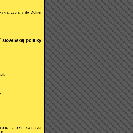
rvýkrát zvolaný do Dolnej
 slovenskej politiky
inak
ca
pričinila o vznik a rozvoj
ce