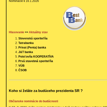
Nominácie k 16.1.2026
Hlasovanie
>>
Aktuálny stav
Slovenská sporiteľňa
Tatrabanka
Privat (Penta) banka
J&T banka
Poisťovňa KOOPERATÍVA
Prvá stavebná sporiteľňa
VÚB
ČSOB
Koho si želáte za budúceho prezidenta SR ?
Občianske nominácie do budúcnosti