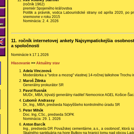
Keir Rodney Starmer
(ročník 1962)
premiér Spojeného kráľovstva
Politik a právnik, vodca Labouristické strany od apríla 2020, po p
snemovne v roku 2015
Nominácia: 2. 4. 2026
11. ročník internetovej ankety Najsympatickejšia osobnosť
a spoločnosti
Nominácie k 17.1.2026
Hlasovanie
>>
Aktuálny stav
Adela Vinczeová
Moderátorka a "srdce a mozog" vlastnej 14-ročnej talkshow Trochu 
Maroš Žilinka
Generálny prokurátor SR
Pavol Rusnák
MUDr., MBA, bývalý generálny riaditeľ Nemocnice AGEL Košice-Ša
Ľubomír Andrassy
Dr., Ing., MBA, predseda Najvyššieho kontrolného úradu SR
Peter Mihók
Doc. Ing, CSc., predseda SOPK
Nominácia: 29. 1. 2026
Anton Barcík
Ing., predseda DR Považskej cementárne, a.s., a osobnosť, ktorá sa 
Skalného sanktuária na hore Butkov na hranici lomu nad obcou Lad