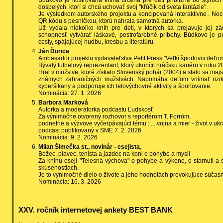
Búdkovo je ilustrovaná kniha určená pre deti približne od štyroch
dospelých, ktorí si chcú uchovať svoj "kľúčik od sveta fantázie".
Je výsledkom autorského projektu a koncipovaná interaktívne . Ne
QR kódu s pesničkou, ktorú nahrala samotná autorka.
Už vydala niekoľko kníh pre deti, v ktorých sa prejavuje jej zá
schopnosť vytvárať láskavé, pestrofarebné príbehy. Búdkovo je po
cesty, spájajúcej hudbu, kresbu a literatúru.
Ján Ďurica
Ambasador projektu vydavateľstva Petit Press "Veľkí športovci deťo
Bývalý futbalový reprezentant, ktorý ukončil hráčsku kariéru v roku 20
Hral v mužstve, ktoré získalo Slovenský pohár (2004) a stalo sa maj
známych zahraničných mužstvách. Napomáha deťom vnímať riziká 
kyberšikany a podporuje ich telovýchovné aktivity a športovanie.
Nominácia: 27. 1. 2026
Barbora Marková
Autorka a moderátorka podcastu Ľudskosť
Za výnimočne otvorený rozhovor s reportérom T. Forróm,
podnetne a výzvove vyčerpávajúci tému : ... vojna a mier - život v u
podcast publikovaný v SME 7. 2. 2026
Nominácia: 9. 2. 2026
Milan Šimečka st., novinár - esejista
,
Bežec, plavec, tenista a jazdec na koni o pohybe a mysli
Za knihu esejí "Telesná výchova" o pohybe a výkone, o starnutí a 
skúsenostiach.
Je to výnimočné dielo o živote a jeho hodnotách provokujúce súčasn
Nominácia: 16. 3. 2026
XXV. ročník internetovej ankety BEST BANK