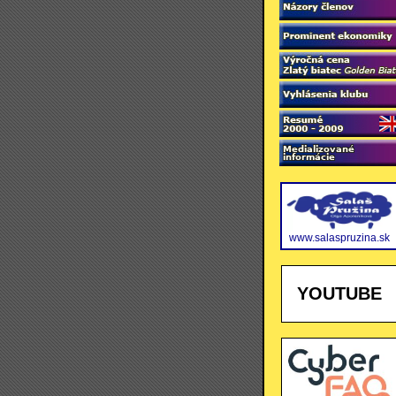
www.salaspruzina.sk
YOUTUBE