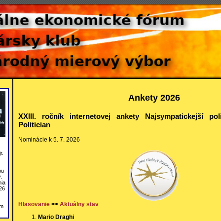
Ankety 2026
XXIII. ročník internetovej ankety Najsympatickejší po
Politician
Nominácie k 5. 7. 2026
r.
bu
.
nia
26
Hlasovanie
>>
Aktuálny stav
om
Mario Draghi