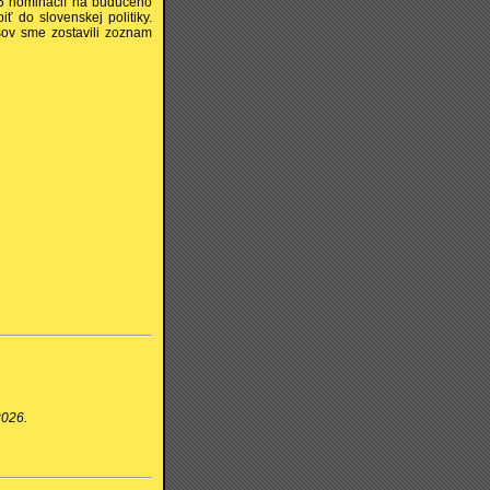
225 nominácií na budúceho
ť do slovenskej politiky.
sov sme zostavili zoznam
2026.