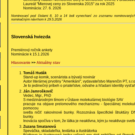
Laureát "Mierovej ceny zo Slovenska 2015" za rok 2025
Nominácia: 27. 6. 2026
Nominovaní pod čislami 8, 10 a 14 boli vynechaní zo zoznamu nominovaný
nominačným návrhom k 29.5.2026
Slovenská hviezda
Premiérový ročník ankety
Nominácie k 15.1.2026
Hlasovanie
>>
Aktuálny stav
Tomáš Hudák
Stand-up komik, scenárista a bývalý novinár
Autor literárnej prvotiny "Amerikáni", vydavateľstvo Marenčin PT, s.r.o
Je to jedinečný príbeh o priateľstve, odvahe a hľadaní identity vysťah
Ján Jamroškovič
Vedec, Mgr., PhD
S medzinárodným tímom v Ústave molekulárnej biológie SAV
pracuje na objave prelomového mechanizmu - špeciálnej molekul
pomocou
svetla ničiť rakovinové bunky. Rozoznáva špecifické štruktúry 
bunky.
Inovácia spočíva v tom, že látka je neaktívna, kým ju neaktivuje svetl
Zuzana Smatanová
Speváčka, skladateľka, textárka a ilustrátorka