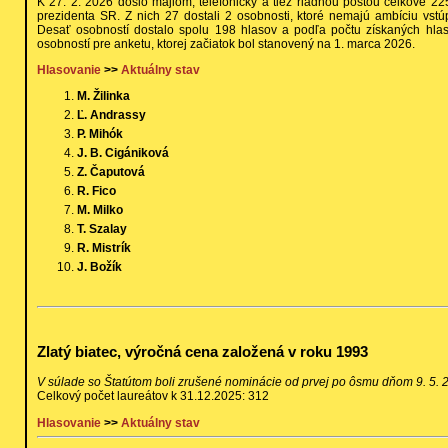
K 27. 2. 2026 došlo majlom, telefonicky a tiež riadnou poštou celkove 
prezidenta SR. Z nich 27 dostali 2 osobnosti, ktoré nemajú ambíciu vstúpi
Desať osobností dostalo spolu 198 hlasov a podľa počtu získaných hla
osobností pre anketu, ktorej začiatok bol stanovený na 1. marca 2026.
Hlasovanie
>>
Aktuálny stav
M. Žilinka
Ľ. Andrassy
P. Mihók
J. B. Cigániková
Z. Čaputová
R. Fico
M. Milko
T. Szalay
R. Mistrík
J. Božík
Zlatý biatec, výročná cena založená v roku 1993
V súlade so Štatútom boli zrušené nominácie od prvej po ôsmu dňom 9. 5. 
Celkový počet laureátov k 31.12.2025: 312
Hlasovanie
>>
Aktuálny stav