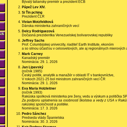
Bývalý taliansky premiér a prezident ECB
Pápež Lev XIV.
Si Ťin pching
Prezident ČĽR
Vivian Motzfeldtová
Dánska ministerka zahraničných vecí
Delcy Rodriguezová
Dočasná prezidentka Venezuelskej bolivarovskej republiky
Jeffrey Sachs
Prof. Columbijskej univerzity, riaditeľ Earth Institute, ekonóm
a so silnou účasťou v celosvetových, ale aj regionálnych mierových 
Mark Carney
Kanadský premiér
Nominácia: 29. 1. 2026
Jan Lipavský
(ročník 1985)
Český politik, analytik a manažér v oblasti IT v bankovníctve,
V rokoch 2021-25 bol ministrom zahraničných vecí ČR
Nominácia: 29. 1. 2026
Eva Maria Holzleitner
(ročník 1993)
Rakúska spolková ministerka pre ženy, vedu a výskum a politička S
Za podporu uplatnenia sa osobností školstva a vedy z USA v Rakús
rakúskej spoločnosti a politike.
Nominácia: 17. 3. 2026
Pedro Sánchez
Predseda vlády Španielska
Nominácia: 30. 3. 2026