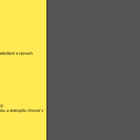
aktivítách a výzvach
PÖ
ku a doterajšiu činnosť v