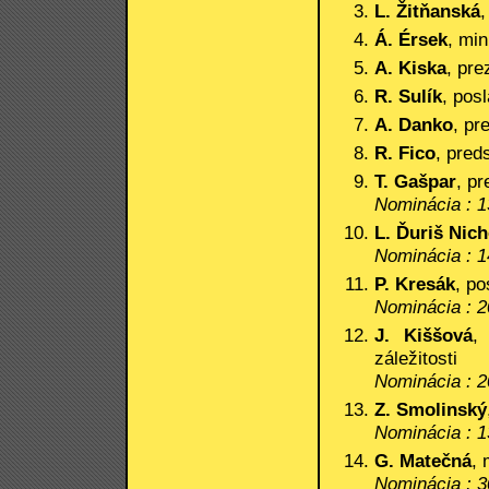
L. Žitňanská
,
Á. Érsek
, mi
A. Kiska
, pre
R. Sulík
, pos
A. Danko
, pr
R. Fico
, pred
T. Gašpar
, pr
Nominácia : 1
L. Ďuriš Nic
Nominácia : 1
P. Kresák
, p
Nominácia : 2
J. Kiššová
,
záležitosti
Nominácia : 2
Z. Smolinský
Nominácia : 1
G. Matečná
, 
Nominácia : 3