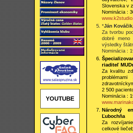
Slovenska v z
Nominácia : 3
www.k2studio
*
Ján Kováčik
Za tvorbu pod
dobré meno 
výsledky štát
Nominácia : 1
Špecializova
riaditeľ MUDr
Za kvalitu zd
problémami 
www.salaspruzina.sk
zdravotníck
2 500 pacient
Nominácia : 1
YOUTUBE
www.marinak
Národný end
Ľubochňa
Za rozvíjani
celkové lieče