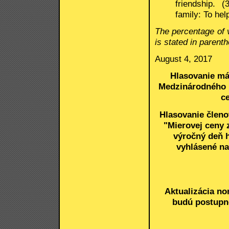
friendship. 
family: To hel
The percentage of 
is stated in parent
August 4, 2017
Hlasovanie má
Medzinárodného m
c
Hlasovanie člen
"Mierovej ceny 
výročný deň h
vyhlásené na
Aktualizácia no
budú postupne