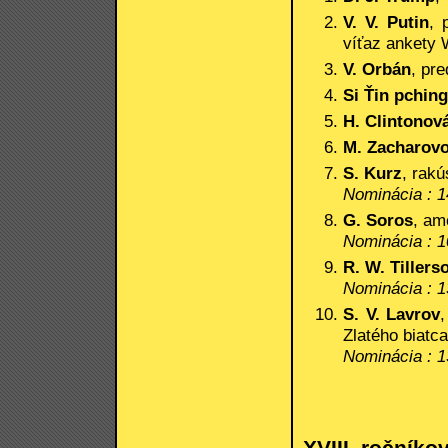
V. V. Putin
, 
víťaz ankety
V. Orbán
, pr
Si Ťin pching
H. Clintonov
M. Zacharov
S. Kurz
, rak
Nominácia : 1
G. Soros
, am
Nominácia : 1
R. W. Tillers
Nominácia : 1
S. V. Lavrov
,
Zlatého biatc
Nominácia : 1