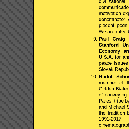
civilizati
communication
motivation ex
denominator
placení podn
We are ruled 
Paul Craig 
Stanford Uni
Economy and
U.S.A.
for ana
peace issues
Slovak Republ
Rudolf Schus
member of th
Golden Biatec
of conveying 
Paresi tribe b
and Michael S
the tradition
1991-2017,
cinematograp