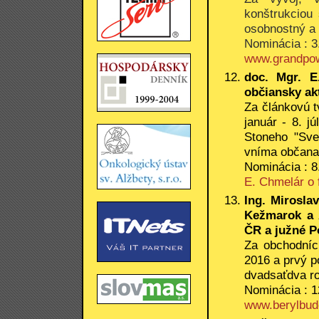
konštrukciou
osobnostný a 
Nominácia : 3.
www.grandpo
doc. Mgr. E
občiansky akt
Za článkovú t
január - 8. j
Stoneho "Sve
vníma občana 
Nominácia : 8.
E. Chmelár o 
Ing. Mirosla
Kežmarok a 
ČR a južné P
Za obchodníc
2016 a prvý po
dvadsaťdva r
Nominácia : 1
www.berylbud