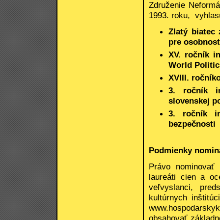
Združenie Neformá
1993. roku, vyhlasu
Zlatý biatec
pre osobnosť
XV. ročník i
World Politic
XVIII. roční
3. ročník i
slovenskej po
3. ročník i
bezpečnosti
Podmienky nomin
Právo nominovať m
laureáti cien a o
veľvyslanci, pred
kultúrnych inštitú
www.hospodarskyk
obsahovať základn