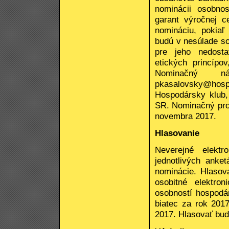
nominácii osobnos
garant výročnej c
nomináciu, pokiaľ
budú v nesúlade s
pre jeho nedosta
etických princípo
Nominačný 
pkasalovsky@hos
Hospodársky klub, 
SR. Nominačný pro
novembra 2017.
Hlasovanie
Neverejné elektr
jednotlivých anke
nominácie. Hlasov
osobitné elektro
osobností hospodár
biatec za rok 201
2017. Hlasovať budú