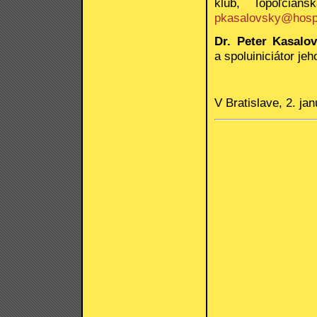
klub, Topoľčian
pkasalovsky@hosp
Dr. Peter Kasalo
a spoluiniciátor j
V Bratislave,