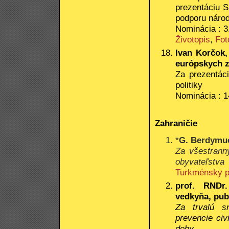
prezentáciu S
podporu národ
Nominácia : 3.
Životopis
,
Fot
Ivan Korčok,
európskych z
Za prezentác
politiky
Nominácia : 1
Zahraničie
*
G. Berdymu
Za všestranný
obyvateľstva
Turkménsky p
prof. RNDr
vedkyňa, publ
Za trvalú s
prevencie civ
doby