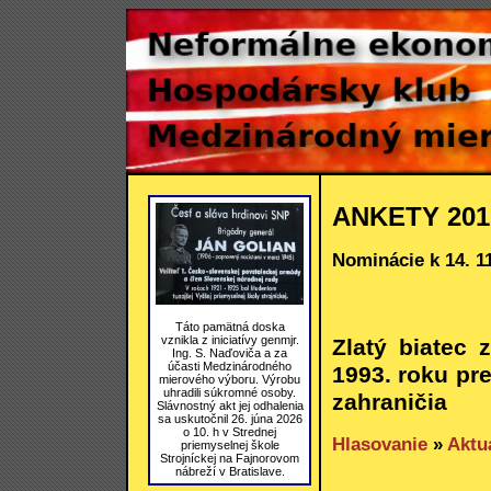
ANKETY 201
Nominácie k 14. 1
Táto pamätná doska
vznikla z iniciatívy genmjr.
Zlatý biatec 
Ing. S. Naďoviča a za
účasti Medzinárodného
1993. roku pr
mierového výboru. Výrobu
uhradili súkromné osoby.
zahraničia
Slávnostný akt jej odhalenia
sa uskutočnil 26. júna 2026
o 10. h v Strednej
Hlasovanie
»
Aktu
priemyselnej škole
Strojníckej na Fajnorovom
nábreží v Bratislave.