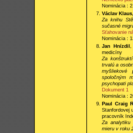
Nominácia : 2
Václav Klaus, 
Za knihu Stě
sučasné migra
Sťahovanie ná
Nominácia : 1
Jan Hnízdil
,
medicíny
Za konštrukt
trvalú a osob
myšliekové 
spoločným m
psychopati pl
Dokument 1
Nominácia : 2
Paul Craig 
Stanfordovej u
pracovník Ind
Za analytiku
mieru v roku 