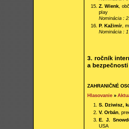
Z. Wienk
, ob
play
Nominácia : 2
P. Kažimír
, m
Nominácia : 1
3. ročník int
a bezpečnosti
ZAHRANIČNÉ OS
Hlasovanie
»
Aktu
S. Dziwisz, k
V. Orbán
, pr
E. J. Snowd
USA