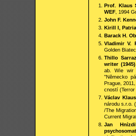
Prof. Klaus
WEF
, 1994 G
John F. Kenn
Kirill I, Pat
Barack H. Ob
Vladimir V. 
Golden Biatec
Thillo Sarra
writer (1945)
ab. Wie wir 
"Německo pác
Prague, 2011,
cností (Terror
Václav Klaus
národu s.r.o.
/The Migratio
Current Migra
Jan Hnízd
psychosomat