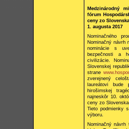
Medzinárodný mi
fórum
Hospodárs
ceny zo Slovenska
1. augusta 2017
Nominačného pro
Nominačný návrh 
nominácie s uve
bezpečnosti a h
civilizácie. Nom
Slovenskej republ
strane
www.hospod
zverejnený celo
laureátovi bude
hirošimskej trag
najneskôr 10. októ
ceny zo Slovenska
Tieto podmienky 
výboru.
Nominačný návrh 