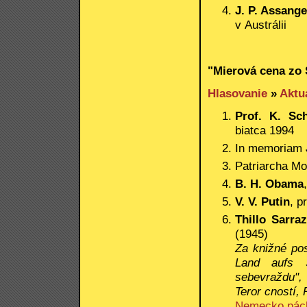
J. P. Assang
v Austrálii
"Mierová cena zo 
Hlasovanie
»
Aktu
Prof. K. Sc
biatca 1994
In memoriam
Patriarcha Mo
B. H. Obama
V. V. Putin
, p
Thillo Sarraz
(1945)
Za knižné pos
Land aufs 
sebevraždu", 
Teror cností,
Nemecko pác