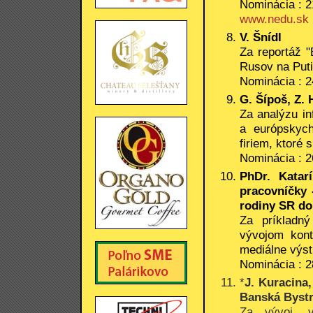
Nominácia : 2
www.nedu.sk
V. Šnídl
Za reportáž 
Rusov na Puti
Nominácia : 2
G. Šípoš, Z. 
Za analýzu in
a európskyc
firiem, ktoré 
Nominácia : 2
PhDr. Katar
pracovníčky 
rodiny SR do 
Za príkladný
vývojom kont
mediálne výst
Nominácia : 2
*
J. Kuracina,
Banská Bystr
Za vývoj, v