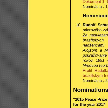
Dokument 1
,
Nominácia : 1
Nominácie
Rudolf Schu
mierového výb
Za nadviazani
brazílskyc
nadšenc
Alojzom a M
pokračovanie
rokov 1991 
filmovou tvor
Profil Rudolf
brazílskym I
Nominácia : 2
Nomination
"2015 Peace Prize
for the year 2017