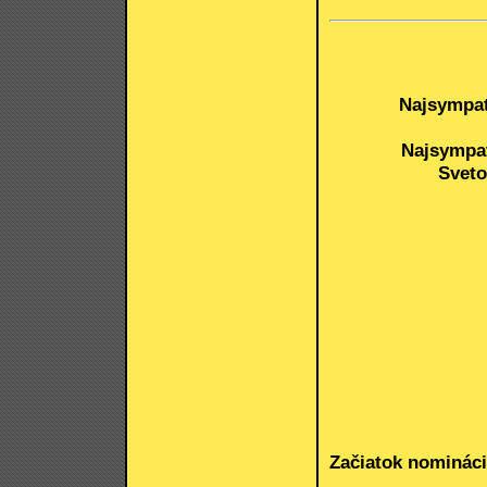
Najsympati
Najsympat
Sveto
Začiatok nomináci