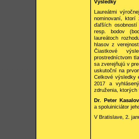
Výsledky
Laureátmi výročne
nominovaní, ktorí
ďaľších osobností
resp. bodov (bod
laureátoch rozhod
hlasov z verejnost
Čiastkové výsl
prostredníctvom tl
sa zverejňujú v pr
uskutoční na prvo
Celkové výsledky e
2017 a vyhlásenýc
združenia, ktorých
Dr. Peter Kasalo
a spoluiniciátor j
V Bratislave, 2. ja