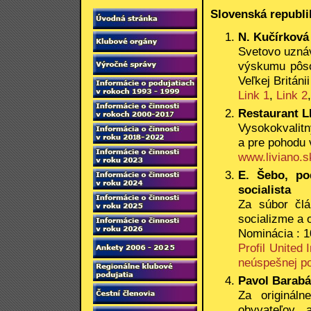
Slovenská republi
N. Kučírková
Svetovo uzná
výskumu pôsob
Veľkej Británii
Link 1
,
Link 2
Restaurant L
Vysokokvalit
a pre pohodu 
www.liviano.s
E. Šebo, pod
socialista
Za súbor člá
socializme a 
Nominácia : 1
Profil United 
neúspešnej po
Pavol Barabáš
Za originál
obyvateľov, 